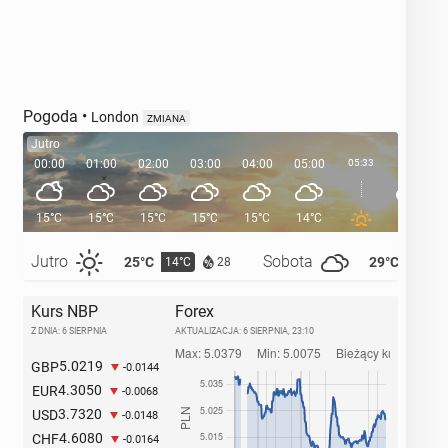
Pogoda
•
London
ZMIANA
Jutro
00:00
01:00
02:00
03:00
04:00
05:00
05:33
06:00
15°C
15°C
15°C
15°C
15°C
14°C
14°C
Jutro
Sobota
25°C
29°C
14°C
14°C
28
Kurs NBP
Forex
Z DNIA: 6 SIERPNIA
AKTUALIZACJA:
6 SIERPNIA, 23:10
5.0219
GBP
-0.0144
4.3050
EUR
-0.0068
3.7320
USD
-0.0148
4.6080
CHF
-0.0164