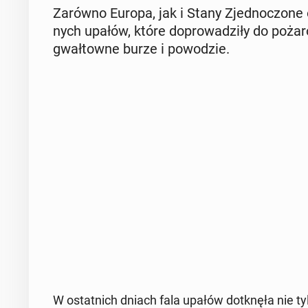
Zarówno Europa, jak i Stany Zjed­no­czo­n
nych upałów, które do­pro­wa­dzi­ły do poża
gwał­tow­ne burze i po­wo­dzie.
W ostat­nich dniach fala upałów do­tknę­ła nie t