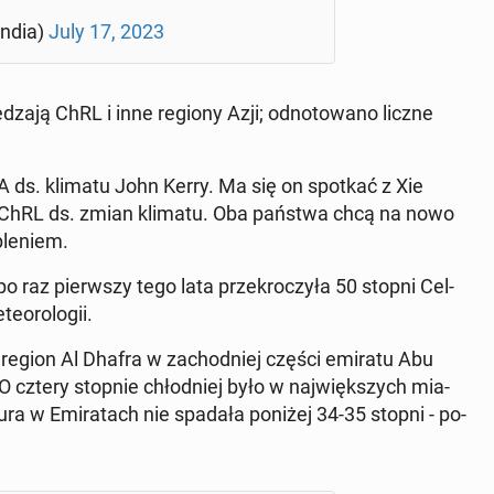
n­dia)
July 17, 2023
a­ją ChRL i inne regiony Azji; od­no­to­wa­no liczne
USA ds. klimatu John Kerry. Ma się on spotkać z Xie
du ChRL ds. zmian klimatu. Oba państwa chcą na nowo
ple­niem.
po raz pierw­szy tego lata prze­kro­czy­ła 50 stopni Cel­
­oro­lo­gii.
 region Al Dhafra w za­chod­niej części emiratu Abu
 O cztery stopnie chłod­niej było w naj­więk­szych mia­
u­ra w Emi­ra­tach nie spadała poniżej 34-35 stopni - po­