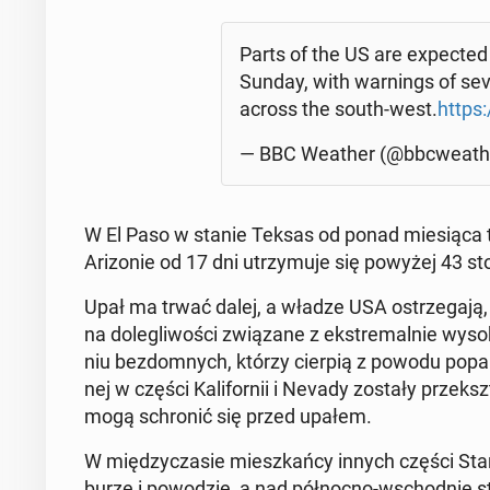
Parts of the US are expec­ted 
Sunday, with war­nings of sev
across the south-west.
https
— BBC Weather (@bbcwe­ath
W El Paso w stanie Teksas od ponad mie­sią­ca t
Ari­zo­nie od 17 dni utrzy­mu­je się powyżej 43 stop
Upał ma trwać dalej, a władze USA ostrze­ga­ją, ż
na do­le­gli­wo­ści zwią­za­ne z eks­tre­mal­nie wy­so­
niu bez­dom­nych, którzy cierpią z powodu po­pa­rz
nej w części Ka­li­for­nii i Nevady zostały prze­ksz
mogą schro­nić się przed upałem.
W mię­dzy­cza­sie miesz­kań­cy innych części Stan
burze i po­wo­dzie, a nad pół­noc­no-wschod­nie s