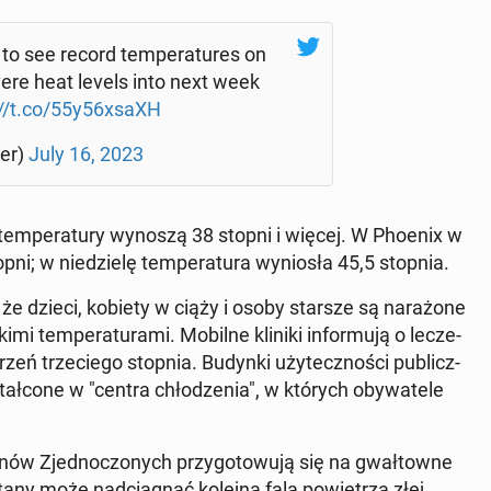
to see record tem­pe­ra­tu­res on
ere heat levels into next week
://t.co/55y56xsaXH
er)
July 16, 2023
em­pe­ra­tu­ry wynoszą 38 stopni i więcej. W Phoenix w
ni; w nie­dzie­lę tem­pe­ra­tu­ra wy­nio­sła 45,5 stopnia.
e dzieci, kobiety w ciąży i osoby starsze są na­ra­żo­ne
ki­mi tem­pe­ra­tu­ra­mi. Mobilne kliniki in­for­mu­ją o le­cze­
eń trze­cie­go stopnia. Budynki uży­tecz­no­ści pu­blicz­
tał­co­ne w "centra chło­dze­nia", w których oby­wa­te­le
ów Zjed­no­czo­nych przy­go­to­wu­ją się na gwał­tow­ne
tany może nad­cią­gnąć kolejna fala po­wie­trza złej