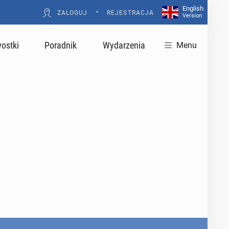
English
•
ZALOGUJ
REJESTRACJA
Version
ostki
Poradnik
Wydarzenia
Menu