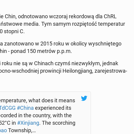
e Chin, od­no­to­wa­no wczoraj re­kor­do­wą dla ChRL
 pań­stwo­we media. Tym samym roz­pię­tość tem­pe­ra­tur
0 stopni C.
ia za­no­to­wa­no w 2015 roku w okolicy wy­schnię­te­go
e Chin - ponad 150 metrów p.p.m.
­ni roku nie są w Chinach czymś nie­zwy­kłym, jednak
­no-wschod­niej pro­win­cji He­ilon­gjiang, za­re­je­stro­wa­
m­pe­ra­tu­re, what does it means
WTdCGG
#China
expe­rien­ced its
­cor­ded in the country, with the
 52°C in
#Xin­jiang
. The scor­ching
bao
Town­ship,…