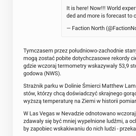
It is here! Now!!! World expe­
ded and more is fo­re­cast t
— Faction North (@Fac­tion­N
Tym­cza­sem przez po­łu­dnio­wo-za­chod­nie sta
mogą zostać pobite do­tych­cza­so­we rekordy ciepła.
gdzie wczoraj ter­mo­me­try wska­zy­wa­ły 53,9 sto
go­do­wa (NWS).
Straż­nik parku w Dolinie Śmierci Matthew Lamar p
stów, którzy chcą do­świad­czyć skraj­ne­go gorą
wyż­szą tem­pe­ra­tu­rę na Ziemi w hi­sto­rii po­mia
W Las Vegas w Ne­va­dzie od­no­to­wa­no wczoraj 
zdawały się być mniej wy­peł­nio­ne ludźmi, a ochro­
by za­po­biec wska­ki­wa­niu do nich ludzi - prze­k