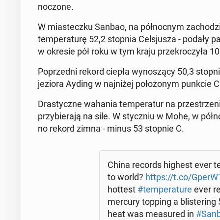
no­czo­ne.
W mia­stecz­ku Sanbao, na pół­noc­nym za­cho­dzi
tem­pe­ra­tu­rę 52,2 stopnia Cel­sju­sza - podały
w okresie pół roku w tym kraju prze­kro­czy­ła 10
Po­przed­ni rekord ciepła wy­no­szą­cy 50,3 stopn
jeziora Ayding w naj­ni­żej po­ło­żo­nym punkci
Dra­stycz­ne wahania tem­pe­ra­tur na prze­strze
przy­bie­ra­ją na sile. W stycz­niu w Mohe, w pół­noc
no rekord zimna - minus 53 stopnie C.
China records highest ever te
to world?
https://t.co/Gper
hottest
#tem­pe­ra­tu­re
ever re
mercury topping a bli­ste­ring
heat was me­asu­red in
#San