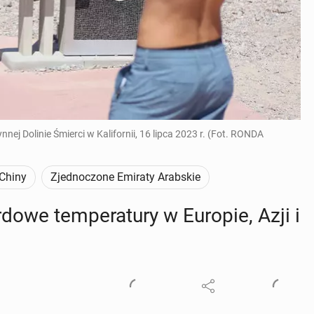
nej Dolinie Śmierci w Kalifornii, 16 lipca 2023 r. (Fot. RONDA
Chiny
Zjednoczone Emiraty Arabskie
o­we tem­pe­ra­tu­ry w Europie, Azji i