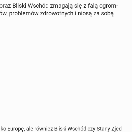
e oraz Bliski Wschód zmagają się z falą ogrom­
rów, pro­ble­mów zdro­wot­nych i niosą za sobą
ylko Europę, ale również Bliski Wschód czy Stany Zjed­