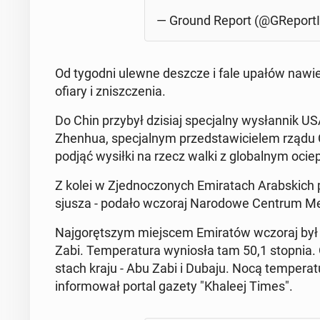
— Ground Report (@GRe­por­tI
Od tygodni ulewne deszcze i fale upałów na­wie­dz
ofiary i znisz­cze­nia.
Do Chin przybył dzisiaj spe­cjal­ny wy­słan­nik 
Zhenhua, spe­cjal­nym przed­sta­wi­cie­lem rzą
podjąć wysiłki na rzecz walki z glo­bal­nym ocie­
Z kolei w Zjed­no­czo­nych Emi­ra­tach Arab­skich 
sju­sza - podało wczoraj Na­ro­do­we Centrum Me­te
Naj­go­ręt­szym miej­scem Emi­ra­tów wczoraj był
Zabi. Tem­pe­ra­tu­ra wy­nio­sła tam 50,1 stopnia.
stach kraju - Abu Zabi i Dubaju. Nocą tem­pe­ra­t
in­for­mo­wał portal gazety "Khaleej Times".