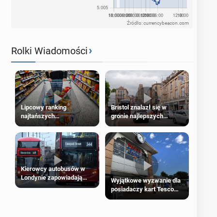
Źródło: currencybeacon.com
›
Rolki Wiadomości
Lipcowy ranking
Bristol znalazł się w
najtańszych
gronie najlepszych
supermarketów
kierunków podróży na
świecie
Kierowcy autobusów w
Londynie zapowiadają
Wyjątkowe wyzwanie dla
strajki
posiadaczy kart Tesco
Clubcard!