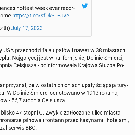
rien­ces hottest week ever re­cor­
o come
https://t.co/sfDk308Jve
orth)
July 17, 2023
ny USA prze­cho­dzi fala upałów i nawet w 38 mia­stach
 Naj­go­rę­cej jest w ka­li­for­nij­skiej Dolinie Śmierci,
pnia Cel­sju­sza - po­in­for­mo­wa­ła Krajowa Służba Po­
rzy­znał, że w ostat­nich dniach upały ścią­ga­ją tu­ry­
ca. W Dolinie Śmierci od­no­to­wa­no w 1913 roku naj­
­rów - 56,7 stopnia Cel­sju­sza.
blisko 47 stopni C. Zwykle za­tło­czo­ne ulice miasta
nia­rze pil­no­wa­li fontann przed ka­sy­na­mi i ho­te­la­mi,
a­zał serwis BBC.