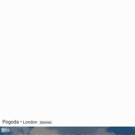
Pogoda
•
London
ZMIANA
Dziś