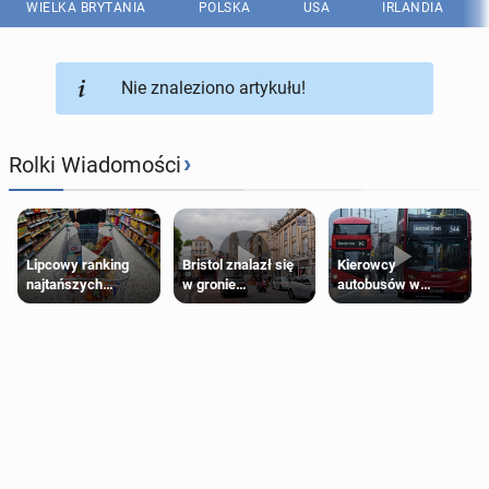
WIELKA BRYTANIA
POLSKA
USA
IRLANDIA
Nie znaleziono artykułu!
›
Rolki Wiadomości
Lipcowy ranking
Bristol znalazł się
Kierowcy
najtańszych
w gronie
autobusów w
supermarketów
najlepszych
Londynie
kierunków podróży
zapowiadają strajki
na świecie