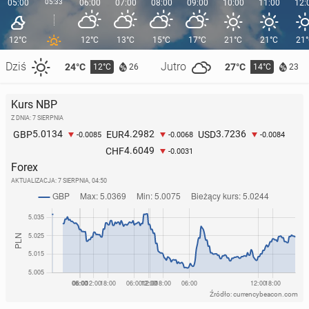
05:00
05:33
06:00
07:00
08:00
09:00
10:00
11:00
12:
12°C
12°C
13°C
15°C
17°C
21°C
21°C
21
Dziś
Jutro
24°C
27°C
12°C
14°C
26
23
Kurs NBP
Z DNIA: 7 SIERPNIA
5.0134
4.2982
3.7236
GBP
EUR
USD
-0.0085
-0.0068
-0.0084
4.6049
CHF
-0.0031
Forex
AKTUALIZACJA:
7 SIERPNIA, 04:50
Źródło: currencybeacon.com