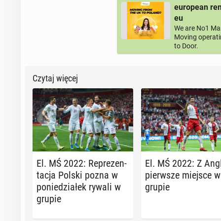
european rem
eu
We are No1 Man
Moving operati
to Door.
Czytaj więcej
El. MŚ 2022: Re­pre­zen­
El. MŚ 2022: Z Ang
ta­cja Polski pozna w
pierw­sze miejsce w
po­nie­dzia­łek rywali w
grupie
grupie