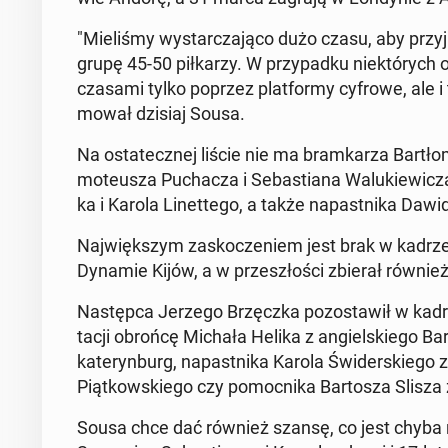
"Mie­li­śmy wy­star­cza­ją­co dużo czasu, aby przyj­
grupę 45-50 pił­ka­rzy. W przy­pad­ku nie­któ­rych 
czasami tylko poprzez plat­for­my cyfrowe, ale i ta
mo­wał dzisiaj Sousa.
Na osta­tecz­nej liście nie ma bram­ka­rza Bar­tło
mo­te­usza Pu­cha­cza i Se­ba­stia­na Wa­lu­kie­wi­c
ka i Karola Li­net­te­go, a także na­past­ni­ka Dawi
Naj­więk­szym za­sko­cze­niem jest brak w kadrze K
Dynamie Kijów, a w prze­szło­ści zbierał również 
Na­stęp­ca Jerzego Brzęcz­ka po­zo­sta­wił w kadr
ta­cji obrońcę Michała Helika z an­giel­skie­go Bar
ka­te­ryn­burg, na­past­ni­ka Karola Świ­der­skie­
Piąt­kow­skie­go czy po­moc­ni­ka Bar­to­sza Slisza
Sousa chce dać również szansę, co jest chyba na