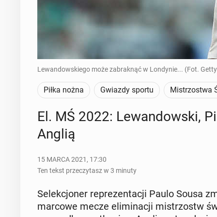
Lewandowskiego może zabraknąć w Londynie... (Fot. Getty
Piłka nożna
Gwiazdy sportu
Mistrzostwa 
El. MŚ 2022: Le­wan­dow­ski, P
Anglią
15 MARCA 2021, 17:30
Ten tekst przeczytasz w 3 minuty
Se­lek­cjo­ner re­pre­zen­ta­cji Paulo Sousa z
marcowe mecze eli­mi­na­cji mi­strzostw św