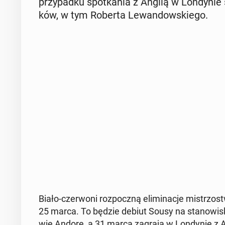
przy­pad­ku spo­tka­nia z Anglią w Lon­dy­nie 
ków, w tym Roberta Le­wan­dow­skie­go.
Biało-czer­wo­ni roz­pocz­ną eli­mi­na­cje mi­st
25 marca. To będzie debiut Sousy na sta­no­wi­sk
wie Andorę, a 31 marca zagrają w Lon­dy­nie z A