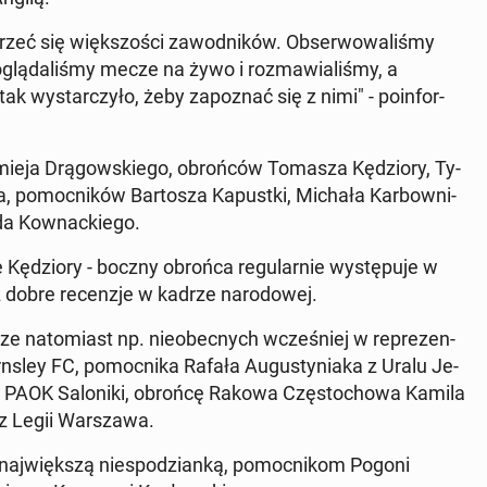
rzeć się więk­szo­ści za­wod­ni­ków. Ob­ser­wo­wa­li­śmy
oglą­da­li­śmy mecze na żywo i roz­ma­wia­li­śmy, a
k wy­star­czy­ło, żeby za­po­znać się z nimi" - po­in­for­
­mie­ja Drą­gow­skie­go, obroń­ców Tomasza Kę­dzio­ry, Ty­
za, po­moc­ni­ków Bar­to­sza Ka­pust­ki, Michała Kar­bow­ni­
da Kow­nac­kie­go.
ę­dzio­ry - boczny obrońca re­gu­lar­nie wy­stę­pu­je w
dobre re­cen­zje w kadrze na­ro­do­wej.
ze na­to­miast np. nie­obec­nych wcze­śniej w re­pre­zen­
n­sley FC, po­moc­ni­ka Rafała Au­gu­sty­nia­ka z Uralu Je­
go z PAOK Sa­lo­ni­ki, obrońcę Rakowa Czę­sto­cho­wa Kamila
 z Legii War­sza­wa.
j­więk­szą nie­spo­dzian­ką, po­moc­ni­kom Pogoni