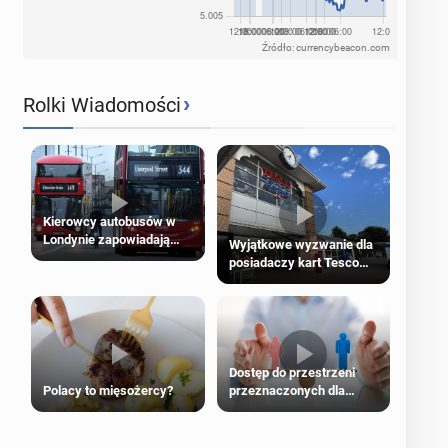
Źródło: currencybeacon.com
›
Rolki Wiadomości
Kierowcy autobusów w
Londynie zapowiadają
Wyjątkowe wyzwanie dla
strajki
posiadaczy kart Tesco
Clubcard!
Dostęp do przestrzeni
Polacy to mięsożercy?
przeznaczonych dla
jednej płci ma opierać się
wyłącznie na płci
biologicznej