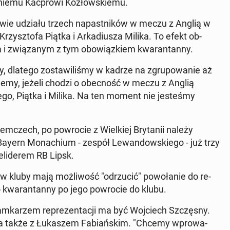
t­nie­mu Kac­pro­wi Ko­złow­skie­mu.
sprawie udziału trzech na­past­ni­ków w meczu z Anglią w
zysz­to­fa Piątka i Ar­ka­diu­sza Milika. To efekt ob­
­sa i zwią­za­nym z tym obo­wiąz­kiem kwa­ran­tan­ny.
y, dlatego zo­sta­wi­li­śmy w kadrze na zgru­po­wa­nie aż
e­my, jeżeli chodzi o obec­ność w meczu z Anglią
ie­go, Piątka i Milika. Na ten moment nie je­ste­śmy
em­czech, po po­wro­cie z Wiel­kiej Bry­ta­nii należy
ayern Mo­na­chium - zespół Le­wan­dow­skie­go - już trzy
­li­de­rem RB Lipsk.
ów kluby mają moż­li­wość "od­rzu­cić" po­wo­ła­nie do re­
zyko kwa­ran­tan­ny po jego po­wro­cie do klubu.
­ka­rzem re­pre­zen­ta­cji ma być Woj­ciech Szczę­sny.
n, a także z Łu­ka­szem Fa­biań­skim. "Chcemy wpro­wa­