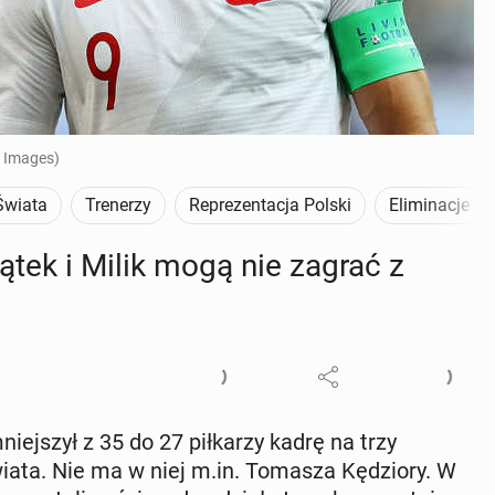
 Images)
Świata
Trenerzy
Reprezentacja Polski
Eliminacje
iątek i Milik mogą nie zagrać z
mniej­szył z 35 do 27 pił­ka­rzy kadrę na trzy
iata. Nie ma w niej m.in. Tomasza Kę­dzio­ry. W