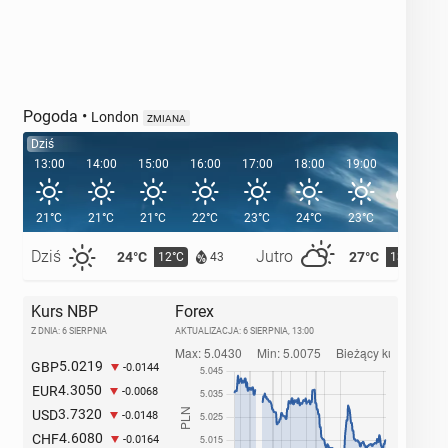
Pogoda
•
London
ZMIANA
Dziś
13:00
14:00
15:00
16:00
17:00
18:00
19:00
20:00
Katar 2022
21°C
21°C
21°C
22°C
23°C
24°C
23°C
21°C
Dziś
Jutro
24°C
27°C
12°C
13°C
43
Kurs NBP
Forex
Z DNIA: 6 SIERPNIA
AKTUALIZACJA:
6 SIERPNIA, 13:00
5.0219
GBP
-0.0144
4.3050
EUR
-0.0068
3.7320
USD
-0.0148
4.6080
CHF
-0.0164