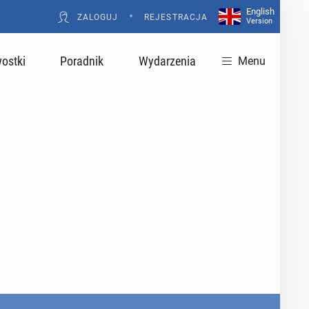
English
•
ZALOGUJ
REJESTRACJA
Version
ostki
Poradnik
Wydarzenia
Menu