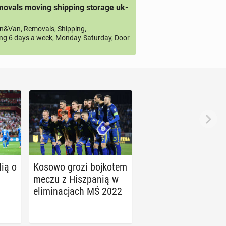
ovals moving shipping storage uk-
&Van, Removals, Shipping,
ng 6 days a week, Monday-Saturday, Door
lią o
Kosowo grozi boj­ko­tem
meczu z Hisz­pa­nią w
eli­mi­na­cjach MŚ 2022