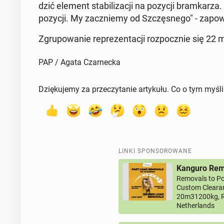
dzić element sta­bi­li­za­cji na pozycji bram­ka­rza. C
pozycji. My za­cznie­my od Szczę­sne­go" - za­po­wie
Zgru­po­wa­nie re­pre­zen­ta­cji roz­pocz­nie się 2
PAP / Agata Czarnecka
Dziękujemy za przeczytanie artykułu. Co o tym myśl
LINKI SPONSOROWANE
Kanguro Remo
Removals to Po
Custom Clearan
20m31200kg, R
Netherlands