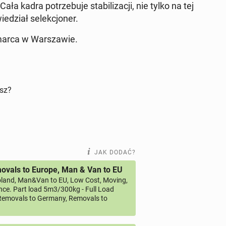
ała kadra po­trze­bu­je sta­bi­li­za­cji, nie tylko na tej
­dział se­lek­cjo­ner.
2 marca w War­sza­wie.
isz?
JAK DODAĆ?
vals to Europe, Man & Van to EU
land, Man&Van to EU, Low Cost, Moving,
ce. Part load 5m3/300kg - Full Load
emovals to Germany, Removals to