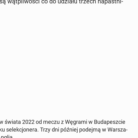
są wąt­pli­wo­ści co do udziału trzech na­past­ni­
rzostw świata 2022 od meczu z Węgrami w Bu­da­pesz­cie
u se­lek­cjo­ne­ra. Trzy dni później podejmą w War­sza­
nglią.