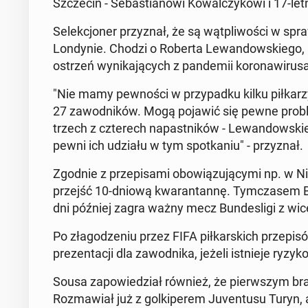
Szcze­cin - Se­ba­stia­no­wi Ko­wal­czy­ko­wi i 17-le
Se­lek­cjo­ner przy­znał, że są wąt­pli­wo­ści w 
Lon­dy­nie. Chodzi o Roberta Le­wan­dow­skie­go, Kr
ostrzeń wy­ni­ka­ją­cych z pan­de­mii ko­ro­na­wi­ru
"Nie mamy pew­no­ści w przy­pad­ku kilku pił­ka­rz
27 za­wod­ni­ków. Mogą pojawić się pewne pro­bl
trzech z czte­rech na­past­ni­ków - Le­wan­dow­sk
pewni ich udziału w tym spo­tka­niu" - przy­znał.
Zgodnie z prze­pi­sa­mi obo­wią­zu­ją­cy­mi np. w Ni
przejść 10-dniową kwa­ran­tan­nę. Tym­cza­sem B
dni później zagra ważny mecz Bun­de­sli­gi z wi­ce
Po zła­go­dze­niu przez FIFA pił­kar­skich prze­pi­s
pre­zen­ta­cji dla za­wod­ni­ka, jeżeli ist­nie­je ry
Sousa za­po­wie­dział również, że pierw­szym bram
Roz­ma­wiał już z gol­ki­pe­rem Ju­ven­tu­su Tury