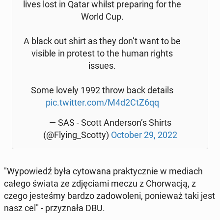
lives lost in Qatar whilst pre­pa­ring for the
World Cup.
A black out shirt as they don’t want to be
visible in protest to the human rights
issues.
Some lovely 1992 throw back details
pic.twitter.com/M4d2CtZ6qq
— SAS - Scott An­der­son’s Shirts
(@Flying_Scotty)
October 29, 2022
"Wy­po­wiedź była cy­to­wa­na prak­tycz­nie w mediach
całego świata ze zdję­cia­mi meczu z Chor­wa­cją, z
czego je­ste­śmy bardzo za­do­wo­le­ni, po­nie­waż taki jest
nasz cel" - przy­zna­ła DBU.