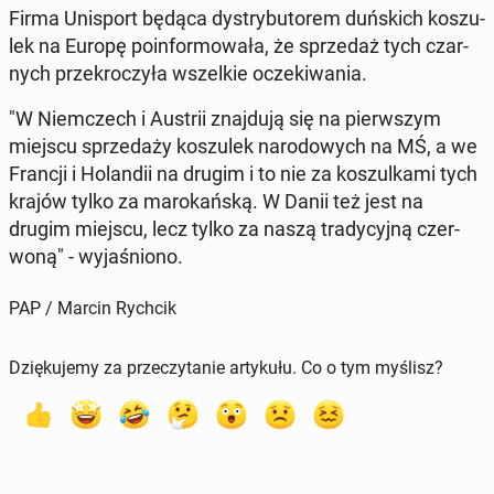
Firma Uni­sport będąca dys­try­bu­to­rem duń­skich ko­szu­
lek na Europę po­in­for­mo­wa­ła, że sprze­daż tych czar­
nych prze­kro­czy­ła wszel­kie ocze­ki­wa­nia.
"W Niem­czech i Austrii znaj­du­ją się na pierw­szym
miejscu sprze­da­ży ko­szu­lek na­ro­do­wych na MŚ, a we
Francji i Ho­lan­dii na drugim i to nie za ko­szul­ka­mi tych
krajów tylko za ma­ro­kań­ską. W Danii też jest na
drugim miejscu, lecz tylko za naszą tra­dy­cyj­ną czer­
wo­ną" - wy­ja­śnio­no.
PAP / Marcin Rychcik
Dziękujemy za przeczytanie artykułu. Co o tym myślisz?