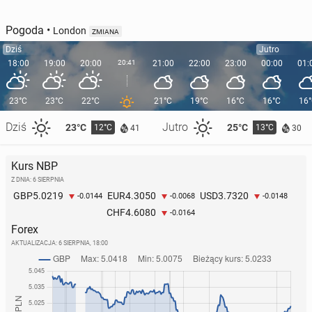
Pogoda
•
London
ZMIANA
Dziś
Jutro
18:00
19:00
20:00
20:41
21:00
22:00
23:00
00:00
01:
23°C
23°C
22°C
21°C
19°C
16°C
16°C
16
Dziś
Jutro
23°C
25°C
12°C
13°C
41
30
Kurs NBP
Z DNIA: 6 SIERPNIA
5.0219
4.3050
3.7320
GBP
EUR
USD
-0.0144
-0.0068
-0.0148
4.6080
CHF
-0.0164
Forex
AKTUALIZACJA:
6 SIERPNIA, 18:00