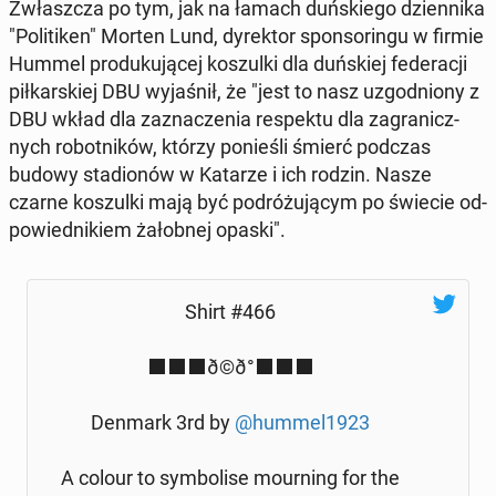
Zwłasz­cza po tym, jak na łamach duń­skie­go dzien­ni­ka
"Po­li­ti­ken" Morten Lund, dy­rek­tor spon­so­rin­gu w firmie
Hummel pro­du­ku­ją­cej ko­szul­ki dla duń­skiej fe­de­ra­cji
pił­kar­skiej DBU wy­ja­śnił, że "jest to nasz uzgod­nio­ny z
DBU wkład dla za­zna­cze­nia re­spek­tu dla za­gra­nicz­
nych ro­bot­ni­ków, którzy po­nie­śli śmierć podczas
budowy sta­dio­nów w Katarze i ich rodzin. Nasze
czarne ko­szul­ki mają być po­dró­żu­ją­cym po świecie od­
po­wied­ni­kiem ża­łob­nej opaski".
Shirt #466
⬛️⬛️⬛️ð©ð°⬛️⬛️⬛️
Denmark 3rd by
@hummel1923
A colour to sym­bo­li­se mo­ur­ning for the