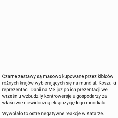
Czarne zestawy są masowo ku­po­wa­ne przez kibiców
różnych krajów wy­bie­ra­ją­cych się na mundial. Ko­szul­ki
re­pre­zen­ta­cji Danii na MŚ już po ich pre­zen­ta­cji we
wrze­śniu wzbu­dzi­ły kon­tro­wer­sje u go­spo­da­rzy za
wła­ści­wie nie­wi­docz­ną eks­po­zy­cję logo mun­dia­lu.
Wy­wo­ła­ło to ostre ne­ga­tyw­ne reakcje w Katarze.