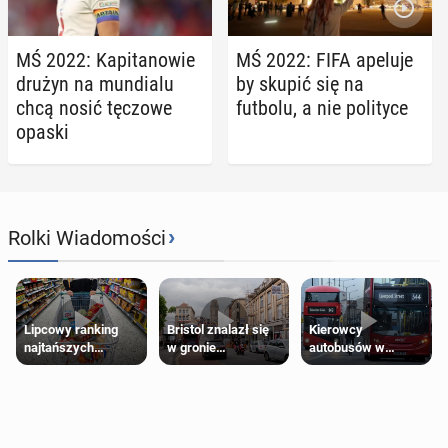
MŚ 2022: Ka­pi­ta­no­wie
MŚ 2022: FIFA apeluje
drużyn na mun­dia­lu
by skupić się na
chcą nosić tęczowe
futbolu, a nie po­li­ty­ce
opaski
›
Rolki Wiadomości
Lipcowy ranking
Bristol znalazł się
Kierowcy
najtańszych
w gronie
autobusów w
supermarketów
najlepszych
Londynie
kierunków podróży
zapowiadają strajki
na świecie