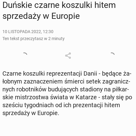
Duńskie czarne ko­szul­ki hitem
sprze­da­ży w Europie
10 LISTOPADA 2022, 12:30
Ten tekst przeczytasz w 2 minuty
Czarne ko­szul­ki re­pre­zen­ta­cji Danii - będące ża­
łob­nym za­zna­cze­niem śmierci setek za­gra­nicz­
nych ro­bot­ni­ków bu­du­ją­cych sta­dio­ny na pił­kar­
skie mi­strzo­stwa świata w Katarze - stały się po
sześciu ty­go­dniach od ich pre­zen­ta­cji hitem
sprze­da­ży w Europie.