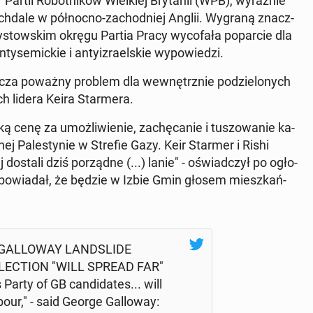
Partii Ro­bot­ni­ków Wiel­kiej Bry­ta­nii (WPB), wy­raź­nie
ch­da­le w pół­noc­no-za­chod­niej Anglii. Wygraną znacz­
rzy­stow­skim okręgu Partia Pracy wy­co­fa­ła po­par­cie dla
­se­mic­kie i an­ty­izra­el­skie wy­po­wie­dzi.
cza poważny problem dla we­wnętrz­nie po­dzie­lo­nych
h lidera Keira Star­me­ra.
 cenę za umoż­li­wie­nie, za­chę­ca­nie i tu­szo­wa­nie ka­
ej Pa­le­sty­nie w Strefie Gazy. Keir Starmer i Rishi
ostali dziś po­rząd­ne (...) lanie" - oświad­czył po ogło­
a­po­wia­dał, że będzie w Izbie Gmin głosem miesz­kań­
E GAL­LO­WAY LAND­SLI­DE
ELEC­TION "WILL SPREAD FAR"
Party of GB can­di­da­tes... will
ur," - said George Gal­lo­way: