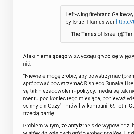
Left-wing fi­re­brand Gal­lo­wa
by Israel-Hamas war
https:/
— The Times of Israel (@Ti­me­s
Ataki nie­ma­ją­ce­go w zwy­cza­ju gryźć się w jęz
nić.
"Nie­wie­le mogę zrobić, aby po­wstrzy­mać (pre­m
spró­bo­wać po­wstrzy­mać Ri­shie­go Sunaka i Kei
są tak nie­za­do­wo­le­ni - po­li­ty­cy, media są tak
men­tu pod koniec tego mie­sią­ca, po­nie­waż w
ściany dla Gazy" - mówił w kam­pa­nii 69-letni Gal
trzecią partię.
Problem w tym, że an­ty­izra­el­skie wy­po­wie­dzi
wi­stów do ko­lej­nych gróźb wobec posłów. Liczb