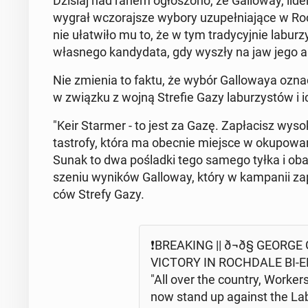
Dzisiaj nad ranem ogło­szo­no, że Gal­lo­way, lider 
wygrał wczo­raj­sze wybory uzu­peł­nia­ją­ce w Ro
nie uła­twi­ło mu to, że w tym tra­dy­cyj­nie la­bu­
wła­sne­go kan­dy­da­ta, gdy wyszły na jaw jego an­ty
Nie zmienia to faktu, że wybór Gal­lo­waya ozna
w związku z wojną Strefie Gazy la­bu­rzy­stów i ic
"Keir Starmer - to jest za Gazę. Za­pła­cisz wysoką
ta­stro­fy, która ma obecnie miejsce w oku­po­wa­n
Sunak to dwa po­ślad­ki tego samego tyłka i obaj d
sze­niu wyników Gal­lo­way, który w kam­pa­nii z
ców Strefy Gazy.
❗️BRE­AKING || ð¬ð§ GEORG
VICTORY IN ROCH­DA­LE BI-
"All over the country, Workers 
now stand up against the Labo