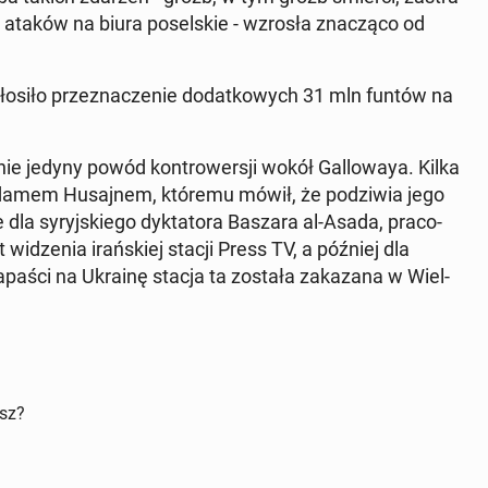
 ataków na biura po­sel­skie - wzrosła zna­czą­co od
­si­ło prze­zna­cze­nie do­dat­ko­wych 31 mln funtów na
ą nie jedyny powód kon­tro­wer­sji wokół Gal­lo­waya. Kilka
d­da­mem Hu­saj­nem, któremu mówił, że po­dzi­wia jego
 dla sy­ryj­skie­go dyk­ta­to­ra Baszara al-Asada, pra­co­
wi­dze­nia irań­skiej stacji Press TV, a później dla
apaści na Ukrainę stacja ta została za­ka­za­na w Wiel­
isz?