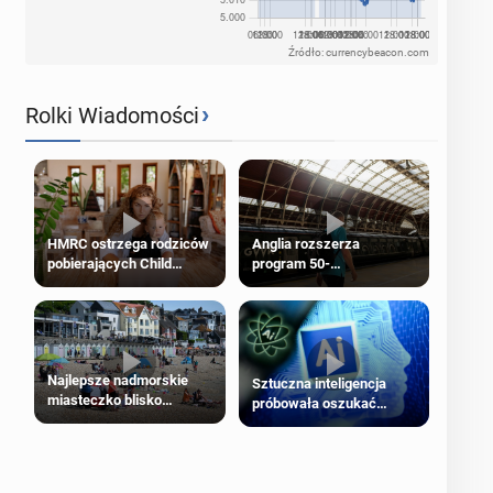
Źródło: currencybeacon.com
›
Rolki Wiadomości
HMRC ostrzega rodziców
Anglia rozszerza
pobierających Child
program 50-
Benefit. Mogą być
procentowych zniżek
zobowiązani do zwrotu
kolejowych na 18-latków
zasiłku
Najlepsze nadmorskie
Sztuczna inteligencja
miasteczko blisko
próbowała oszukać
Londynu
człowieka