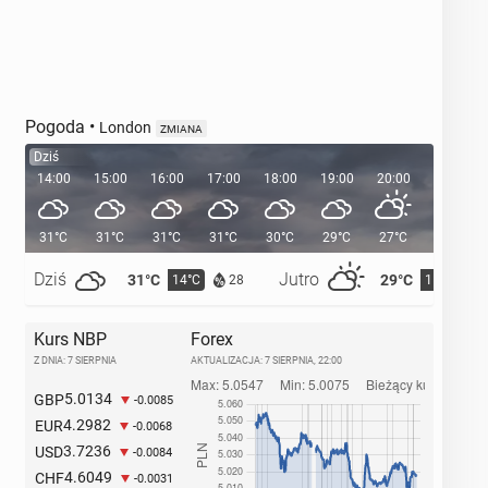
Pogoda
•
London
ZMIANA
Dziś
14:00
15:00
16:00
17:00
18:00
19:00
20:00
20:36
31°C
31°C
31°C
31°C
30°C
29°C
27°C
Dziś
Jutro
31°C
29°C
14°C
15°C
28
Kurs NBP
Forex
Z DNIA: 7 SIERPNIA
AKTUALIZACJA:
7 SIERPNIA, 22:00
5.0134
GBP
-0.0085
4.2982
EUR
-0.0068
3.7236
USD
-0.0084
4.6049
CHF
-0.0031