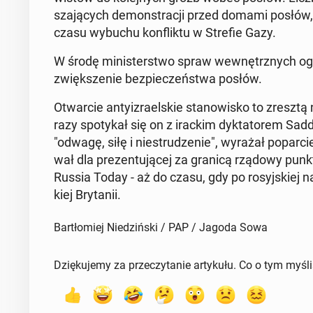
sza­ją­cych de­mon­stra­cji przed domami posłów,
czasu wybuchu kon­flik­tu w Strefie Gazy.
W środę mi­ni­ster­stwo spraw we­wnętrz­nych ogło
zwięk­sze­nie bez­pie­czeń­stwa posłów.
Otwar­cie an­ty­izra­el­skie sta­no­wi­sko to zreszt
razy spo­ty­kał się on z irackim dyk­ta­to­rem Sa
"odwagę, siłę i nie­stru­dze­nie", wyrażał po­par­cie
wał dla pre­zen­tu­ją­cej za granicą rządowy punkt 
Russia Today - aż do czasu, gdy po ro­syj­skiej n
kiej Bry­ta­nii.
Bartłomiej Niedziński / PAP / Jagoda Sowa
Dziękujemy za przeczytanie artykułu. Co o tym myśl