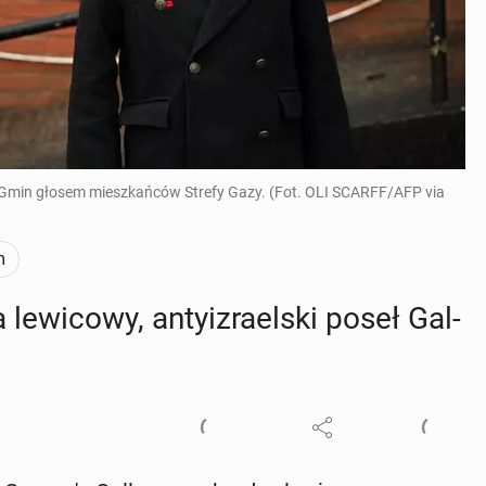
 Gmin głosem mieszkańców Strefy Gazy. (Fot. OLI SCARFF/AFP via
m
e­wi­co­wy, an­ty­izra­el­ski poseł Gal­