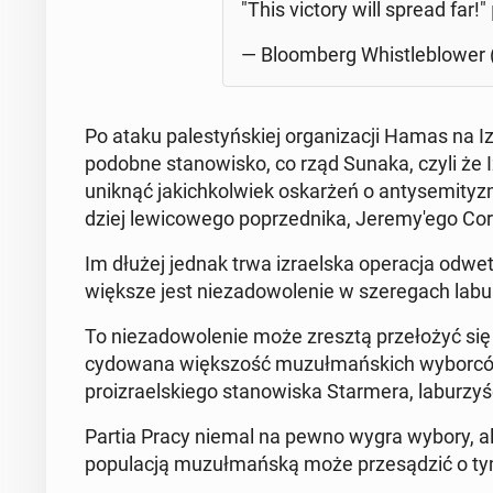
"This victory will spread far!"
— Blo­om­berg Whi­stle­blo­wer
Po ataku pa­le­styń­skiej or­ga­ni­za­cji Hamas na I
podobne sta­no­wi­sko, co rząd Sunaka, czyli że 
uniknąć ja­kich­kol­wiek oskar­żeń o an­ty­se­mi­ty
dziej le­wi­co­we­go po­przed­ni­ka, Je­re­my­'e­go C
Im dłużej jednak trwa izra­el­ska ope­ra­cja od­we­
większe jest nie­za­do­wo­le­nie w sze­re­gach la­b
To nie­za­do­wo­le­nie może zresztą prze­ło­żyć 
cy­do­wa­na więk­szość mu­zuł­mań­skich wy­bor­c
pro­izra­el­skie­go sta­no­wi­ska Star­me­ra, la­bu­
Partia Pracy niemal na pewno wygra wybory, ale 
po­pu­la­cją mu­zuł­mań­ską może prze­są­dzić o ty