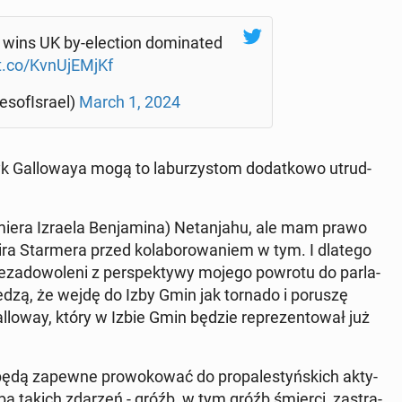
y wins UK by-elec­tion do­mi­na­ted
/t.co/KvnU­jEMjKf
o­fI­sra­el)
March 1, 2024
yk Gal­lo­waya mogą to la­bu­rzy­stom do­dat­ko­wo utrud­
ie­ra Izraela Ben­ja­mi­na) Ne­tan­ja­hu, ale mam prawo
ra Star­me­ra przed ko­la­bo­ro­wa­niem w tym. I dlatego
 nie­za­do­wo­le­ni z per­spek­ty­wy mojego powrotu do par­la­
iedzą, że wejdę do Izby Gmin jak tornado i poruszę
­lo­way, który w Izbie Gmin będzie re­pre­zen­to­wał już
 będą zapewne pro­wo­ko­wać do pro­pa­le­styń­skich ak­ty­
a takich zdarzeń - gróźb, w tym gróźb śmierci, za­stra­