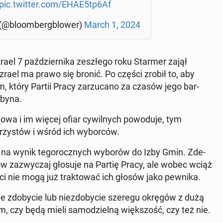
pic.twitter.com/EHAE5tp6Af
 (@blo­om­berg­blo­wer)
March 1, 2024
zrael 7 paź­dzier­ni­ka ze­szłe­go roku Starmer zajął
Izrael ma prawo się bronić. Po części zrobił to, aby
zm, który Partii Pracy za­rzu­ca­no za czasów jego bar­
orbyna.
to­wa i im więcej ofiar cy­wil­nych po­wo­du­je, tym
u­rzy­stów i wśród ich wy­bor­ców.
się na wynik te­go­rocz­nych wyborów do Izby Gmin. Zde­
ów za­zwy­czaj głosuje na Partię Pracy, ale wobec wciąż
rzy­ści nie mogą już trak­to­wać ich głosów jako pewnika.
zdo­by­cie lub nie­zdo­by­cie szeregu okręgów z dużą
m, czy będą mieli sa­mo­dziel­ną więk­szość, czy też nie.