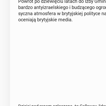
Powrót po dzie­wię­ciu latach do Izby Gmin Ge
bardzo an­ty­izra­el­skie­go i bu­dzą­ce­go ogr
sycz­na at­mos­fe­ra w bry­tyj­skiej po­li­ty­c
oce­nia­ją bry­tyj­skie media.