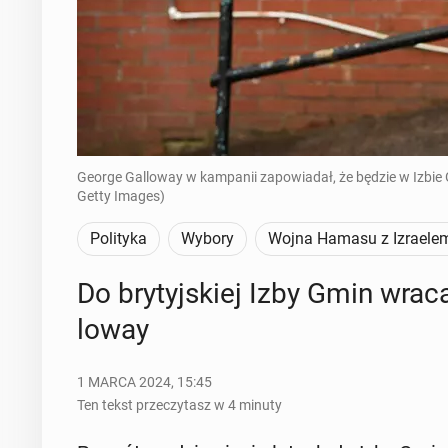
George Galloway w kampanii zapowiadał, że będzie w Izbie
Getty Images)
Polityka
Wybory
Wojna Hamasu z Izraele
Do bry­tyj­skiej Izby Gmin wraca l
lo­way
1 MARCA 2024, 15:45
Ten tekst przeczytasz w 4 minuty