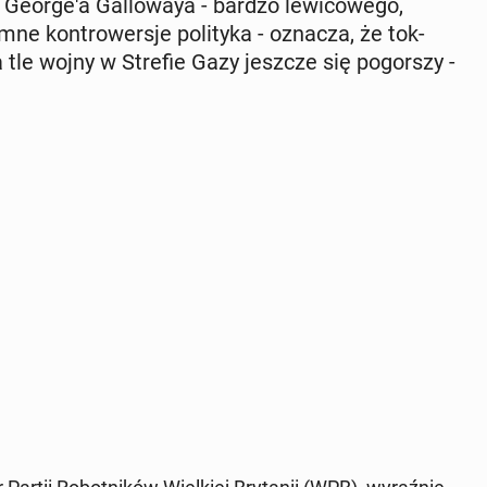
o­r­ge­'a Gal­lo­waya - bardzo le­wi­co­we­go,
omne kon­tro­wer­sje po­li­ty­ka - oznacza, że tok­
e na tle wojny w Strefie Gazy jeszcze się po­gor­szy -