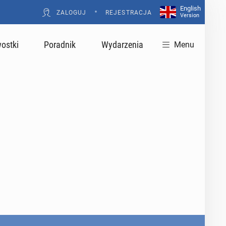
English
•
ZALOGUJ
REJESTRACJA
Version
ostki
Poradnik
Wydarzenia
Menu