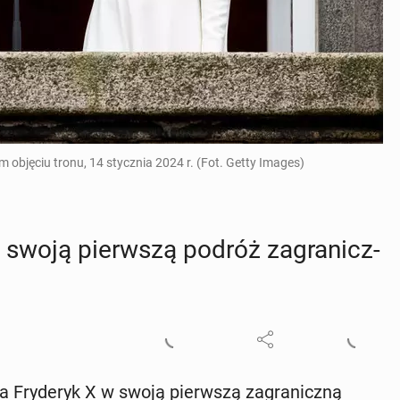
 objęciu tronu, 14 stycznia 2024 r. (Fot. Getty Images)
 swoją pierw­szą podróż za­gra­nicz­
 Fry­de­ryk X w swoją pierw­szą za­gra­nicz­ną