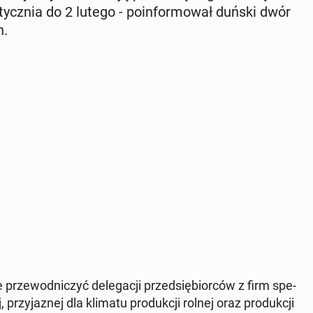
cz­nia do 2 lutego - po­in­for­mo­wał duński dwór
h.
 prze­wod­ni­czyć de­le­ga­cji przed­się­bior­ców z firm spe­
j, przy­ja­znej dla klimatu pro­duk­cji rolnej oraz pro­duk­cji