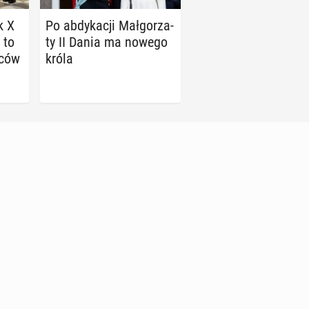
k X
Po ab­dy­ka­cji Mał­go­rza­
 to
ty II Dania ma nowego
dców
króla