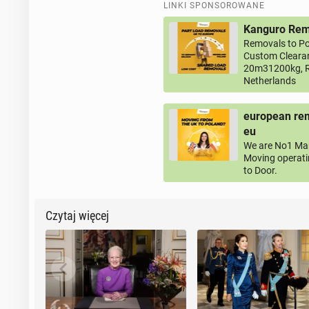
LINKI SPONSOROWANE
Kanguro Remo
Removals to Po
Custom Clearan
20m31200kg, R
Netherlands
european rem
eu
We are No1 Man
Moving operati
to Door.
Czytaj więcej