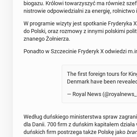
biogazu. Królowi to­wa­rzy­szyć ma również szef 
ni­stro­wie od­po­wie­dzial­ni za energię, rol­nic­two 
W pro­gra­mie wizyty jest spo­tka­nie Fry­de­ry­ka 
do Polski, oraz rozmowy z innymi pol­ski­mi po­li
zna­ne­go Żoł­nie­rza.
Ponadto w Szcze­ci­nie Fry­de­ryk X od­wie­dzi m.
The first foreign tours for Ki
Denmark have been re­ve­ale
— Royal News (@roy­al­news
Według duń­skie­go mi­ni­ster­stwa spraw za­gra­n
dla Danii. 700 firm z duńskim ka­pi­ta­łem działa 
duń­skich firm po­strze­ga także Polskę jako
bra