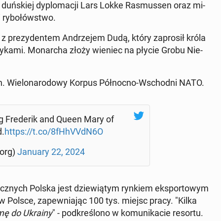
duń­skiej dy­plo­ma­cji Lars Lokke Ra­smus­sen oraz mi­
i ry­bo­łów­stwo.
X z pre­zy­den­tem An­drze­jem Dudą, który za­pro­sił króla
­ty­ka­mi. Mo­nar­cha złoży wieniec na płycie Grobu Nie­
in. Wie­lo­na­ro­do­wy Korpus Pół­noc­no-Wschod­ni NATO.
ng Fre­de­rik and Queen Mary of
d.
https://t.co/8fHhVVdN6O
_org)
January 22, 2024
icz­nych Polska jest dzie­wią­tym rynkiem eks­por­to­wym
w Polsce, za­pew­nia­jąc 100 tys. miejsc pracy. "Kilka
mę do Ukrainy
" - pod­kre­ślo­no w ko­mu­ni­ka­cie resortu.