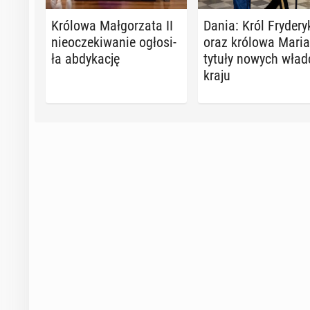
Królowa Mał­go­rza­ta II
Dania: Król Fry­de­ry
nie­ocze­ki­wa­nie ogło­si­
oraz królowa Maria
ła ab­dy­ka­cję
tytuły nowych wła
kraju