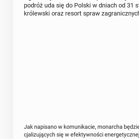
podróż uda się do Polski w dniach od 31 sty
kró­lew­ski oraz resort spraw za­gra­nicz­nyc
Jak na­pi­sa­no w ko­mu­ni­ka­cie, mo­nar­cha będzie
cja­li­zu­ją­cych się w efek­tyw­no­ści ener­ge­tycz­ne