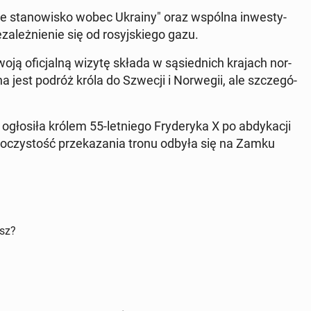
e sta­no­wi­sko wobec Ukrainy" oraz wspólna in­we­sty­
za­leż­nie­nie się od ro­syj­skie­go gazu.
woją ofi­cjal­ną wizytę składa w są­sied­nich krajach nor­
a jest podróż króla do Szwecji i Nor­we­gii, ale szcze­gó­
o­si­ła królem 55-let­nie­go Fry­de­ry­ka X po ab­dy­ka­cji
 Uro­czy­stość prze­ka­za­nia tronu odbyła się na Zamku
isz?