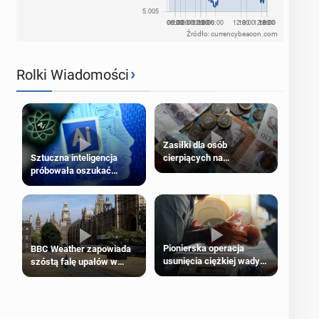
Źródło: currencybeacon.com
›
Rolki Wiadomości
Zasiłki dla osób
cierpiących na
Sztuczna inteligencja
schorzenia psychiczne
próbowała oszukać
człowieka
Pionierska operacja
BBC Weather zapowiada
usunięcia ciężkiej wady
szóstą falę upałów w
wrodzonej płodu w łonie
Londynie
matki