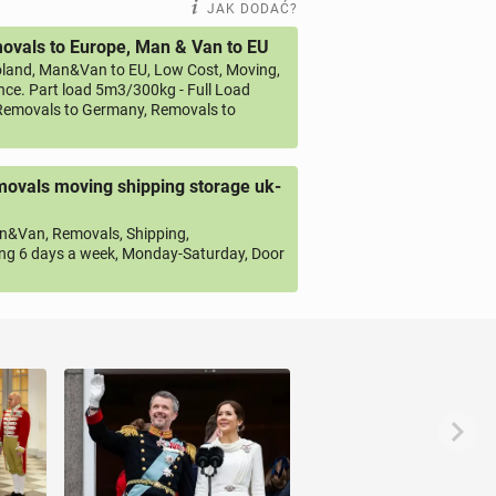
JAK DODAĆ?
vals to Europe, Man & Van to EU
land, Man&Van to EU, Low Cost, Moving,
ce. Part load 5m3/300kg - Full Load
emovals to Germany, Removals to
ovals moving shipping storage uk-
&Van, Removals, Shipping,
ng 6 days a week, Monday-Saturday, Door