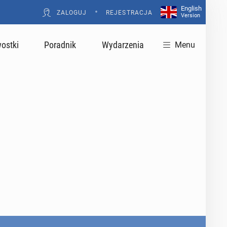
English
•
ZALOGUJ
REJESTRACJA
Version
ostki
Poradnik
Wydarzenia
Menu