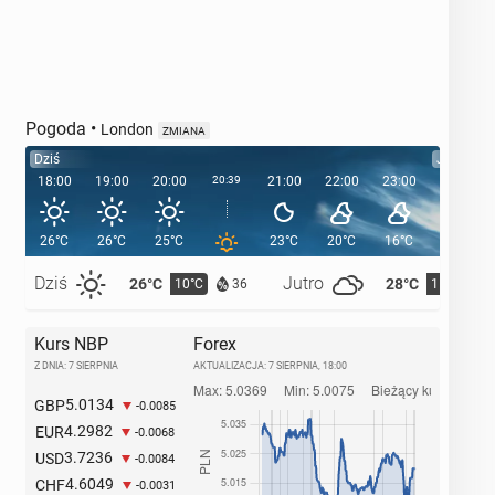
Pogoda
•
London
ZMIANA
Dziś
Jutro
18:00
19:00
20:00
20:39
21:00
22:00
23:00
00:00
26°C
26°C
25°C
23°C
20°C
16°C
15°C
Dziś
Jutro
26°C
28°C
10°C
11°C
36
Kurs NBP
Forex
Z DNIA: 7 SIERPNIA
AKTUALIZACJA:
7 SIERPNIA, 18:00
5.0134
GBP
-0.0085
4.2982
EUR
-0.0068
3.7236
USD
-0.0084
4.6049
CHF
-0.0031