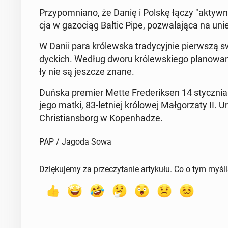
Przy­po­mnia­no, że Danię i Polskę łączy "aktywn
cja w ga­zo­ciąg Baltic Pipe, po­zwa­la­ją­ca na unie­
W Danii para kró­lew­ska tra­dy­cyj­nie pierw­szą s
dyc­kich. Według dworu kró­lew­skie­go pla­no­wa­n
ły nie są jeszcze znane.
Duńska premier Mette Fre­de­rik­sen 14 stycz­nia ogł
jego matki, 83-letniej kró­lo­wej Mał­go­rza­ty II.
Chri­stians­borg w Ko­pen­ha­dze.
PAP / Jagoda Sowa
Dziękujemy za przeczytanie artykułu. Co o tym myśl