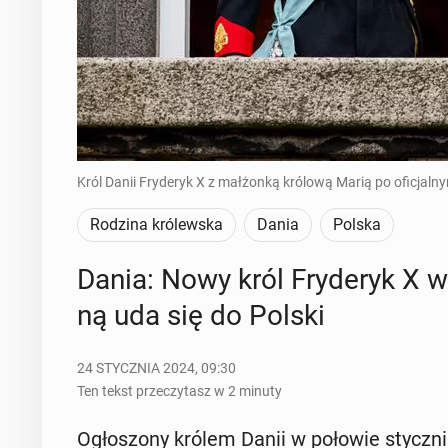
Król Danii Fryderyk X z małżonką królową Marią po oficjalnym
Rodzina królewska
Dania
Polska
Dania: Nowy król Fry­de­ryk X w
ną uda się do Polski
24 STYCZNIA 2024, 09:30
Ten tekst przeczytasz w 2 minuty
Ogło­szo­ny królem Danii w połowie stycz­nia