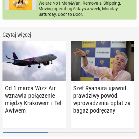
We are No1 Man&Van, Removals, Shipping,
Moving operating 6 days a week, Monday-
Saturday, Door to Door.
Czytaj więcej
Od 1 marca Wizz Air
Szef Ry­ana­ira ujawnił
wznawia po­łą­cze­nie
praw­dzi­wy powód
między Kra­ko­wem i Tel
wpro­wa­dze­nia opłat za
Awiwem
bagaż pod­ręcz­ny