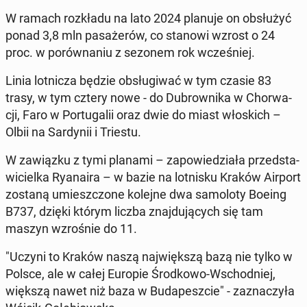
W ramach roz­kła­du na lato 2024 planuje on ob­słu­żyć
ponad 3,8 mln pa­sa­że­rów, co stanowi wzrost o 24
proc. w po­rów­na­niu z sezonem rok wcze­śniej.
Linia lot­ni­cza będzie ob­słu­gi­wać w tym czasie 83
trasy, w tym cztery nowe - do Du­brow­ni­ka w Chor­wa­
cji, Faro w Por­tu­ga­lii oraz dwie do miast wło­skich –
Olbii na Sar­dy­nii i Triestu.
W za­wiąz­ku z tymi planami – za­po­wie­dzia­ła przed­sta­
wi­ciel­ka Ry­ana­ira – w bazie na lot­ni­sku Kraków Airport
zostaną umiesz­czo­ne kolejne dwa sa­mo­lo­ty Boeing
B737, dzięki którym liczba znaj­du­ją­cych się tam
maszyn wzro­śnie do 11.
"Uczyni to Kraków naszą naj­więk­szą bazą nie tylko w
Polsce, ale w całej Europie Środ­ko­wo-Wschod­niej,
większą nawet niż baza w Bu­da­pesz­cie" - za­zna­czy­ła