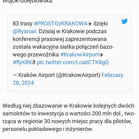
Wójcik-Go­łę­biow­ska.
83 trasy
#PRO­STOz­KRA­KO­WA
✈️ dzięki
@Ryanair
. Dzisiaj w Kra­ko­wie podczas
kon­fe­ren­cji pra­so­wej za­pre­zen­to­wa­na
została wa­ka­cyj­na siatka po­łą­czeń ba­zo­
we­go prze­woź­ni­ka
#Kra­ko­wA­ir­port
✈️
#flyKRK
ð
pic.twitter.com/Lca6CTK8gQ
— Kraków Airport (@Kra­ko­wA­ir­port)
Fe­bru­ary
28, 2024
Według niej zba­zo­wa­nie w Kra­ko­wie ko­lej­nych dwóch
sa­mo­lo­tów to in­we­sty­cja o war­to­ści 200 mln dol., two­
rzą­ca w re­gio­nie 30 nowych miejsc pracy dla pilotów,
per­so­ne­lu po­kła­do­we­go i in­ży­nie­rów.