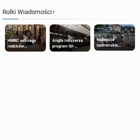
›
Rolki Wiadomości
Najlepsze
HMRC ostrzega
Anglia rozszerza
nadmorskie
rodziców
program 50-
miasteczko blisko
pobierających Child
procentowych
Londynu
Benefit. Mogą być
zniżek kolejowych
zobowiązani do
na 18-latków
zwrotu zasiłku