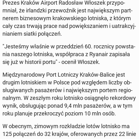
Prezes Kraków Airport Ra­do­sław Włoszek przy­po­
mniał, że ir­landz­ki prze­woź­nik jest naj­więk­szym part­
ne­rem biz­ne­so­wym kra­kow­skie­go lot­ni­ska, z którym
cały czas trwają prace nad po­więk­sza­niem i uatrak­cyj­
nia­niem siatki po­łą­czeń.
"Je­ste­śmy właśnie w przed­dzień 60. rocz­ni­cy po­wsta­
nia naszego lot­ni­ska, współ­pra­ca z Ryanair za­pi­sa­ła
się już w hi­sto­rii portu" - ocenił Włoszek.
Mię­dzy­na­ro­do­wy Port Lot­ni­czy Kraków-Balice jest
drugim lot­ni­skiem w Polsce pod wzglę­dem liczby ob­
słu­gi­wa­nych pa­sa­że­rów i naj­więk­szym portem re­gio­
nal­nym. W zeszłym roku lot­ni­sko osią­gnę­ło re­kor­do­wy
wynik, ob­słu­gu­jąc ponad 9,4 mln pa­sa­że­rów, a w tym
roku planuje prze­kro­czyć poziom 10 mln osób.
W obecnym, zimowym roz­kła­dzie lotów lot­ni­sko ma
125 po­łą­czeń do 32 krajów, ofe­ro­wa­nych przez 22 linie