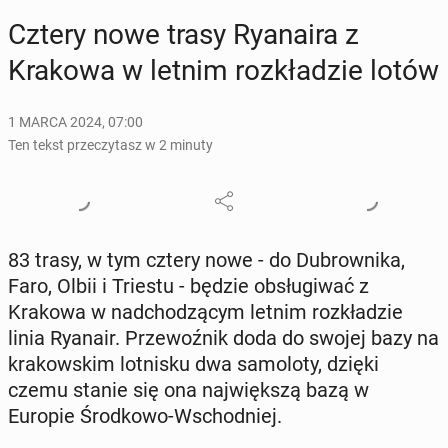
Cztery nowe trasy Ry­ana­ira z
Krakowa w letnim roz­kła­dzie lotów
1 MARCA 2024, 07:00
Ten tekst przeczytasz w 2 minuty
83 trasy, w tym cztery nowe - do Du­brow­ni­ka,
Faro, Olbii i Triestu - będzie ob­słu­gi­wać z
Krakowa w nad­cho­dzą­cym letnim roz­kła­dzie
linia Ryanair. Prze­woź­nik doda do swojej bazy na
kra­kow­skim lot­ni­sku dwa sa­mo­lo­ty, dzięki
czemu stanie się ona naj­więk­szą bazą w
Europie Środ­ko­wo-Wschod­niej.