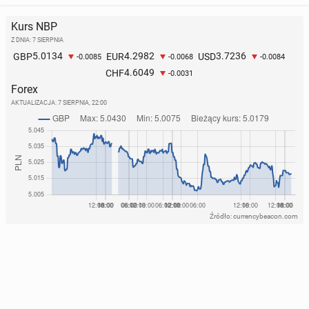
Kurs NBP
Z DNIA: 7 SIERPNIA
5.0134
4.2982
3.7236
GBP
EUR
USD
-0.0085
-0.0068
-0.0084
4.6049
CHF
-0.0031
Forex
AKTUALIZACJA:
7 SIERPNIA, 22:00
Źródło: currencybeacon.com