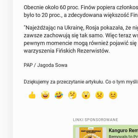
Obecnie około 60 proc. Finów popiera człon­ko
było to 20 proc., a zde­cy­do­wa­na więk­szość Fi
"Na­jeż­dża­jąc na Ukrainę, Rosja po­ka­za­ła, że ni
zawsze za­cho­wu­ją się tak samo. Więc teraz w
pewnym mo­men­cie mogą również pojawić się i tu
wa­rzy­sze­nia Fiń­skich Re­zer­wi­stów.
PAP / Jagoda Sowa
Dziękujemy za przeczytanie artykułu. Co o tym myśl
LINKI SPONSOROWANE
Kanguro Remo
Removals to Po