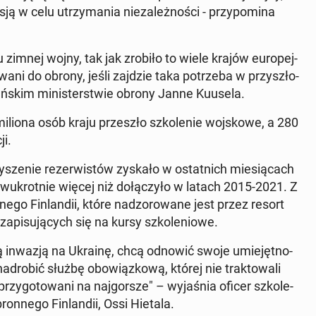
ą w celu utrzy­ma­nia nie­za­leż­no­ści - przy­po­mi­na
niu zimnej wojny, tak jak zrobiło to wiele krajów eu­ro­pej­
wa­ni do obrony, jeśli zajdzie taka po­trze­ba w przy­szło­
y w fińskim mi­ni­ster­stwie obrony Janne Kuusela.
liona osób kraju prze­szło szko­le­nie woj­sko­we, a 280
ji.
y­sze­nie re­zer­wi­stów zyskało w ostat­nich mie­sią­cach
u­krot­nie więcej niż do­łą­czy­ło w latach 2015-2021. Z
e­go Fin­lan­dii, które nad­zo­ro­wa­ne jest przez resort
a­pi­su­ją­cych się na kursy szko­le­nio­we.
­ską inwazją na Ukrainę, chcą odnowić swoje umie­jęt­no­
ro­bić służbę obo­wiąz­ko­wą, której nie trak­to­wa­li
y­go­to­wa­ni na naj­gor­sze" – wy­ja­śnia oficer szko­le­
ron­ne­go Fin­lan­dii, Ossi Hietala.