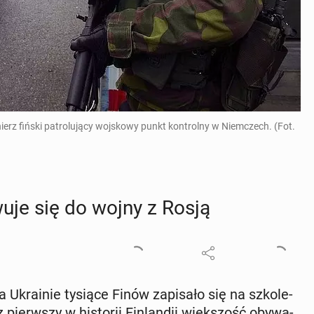
ierz fiński patrolujący wojskowy punkt kontrolny w Niemczech. (Fot.
u­je się do wojny z Rosją
kra­inie tysiące Finów za­pi­sa­ło się na szko­le­
ierw­szy w hi­sto­rii Fin­lan­dii więk­szość oby­wa­