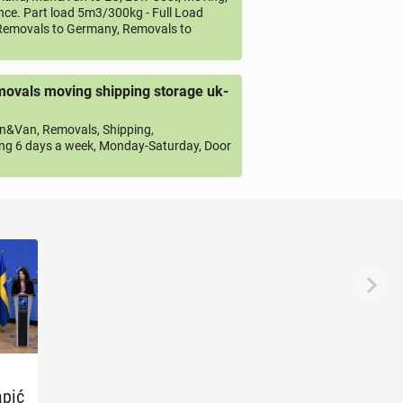
ce. Part load 5m3/300kg - Full Load
emovals to Germany, Removals to
ovals moving shipping storage uk-
&Van, Removals, Shipping,
ng 6 days a week, Monday-Saturday, Door
pić