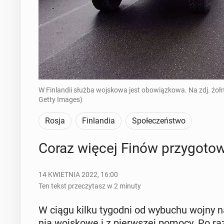
W Finlandii służba wojskowa jest obowiązkowa. Na zdj. żołn
Getty Images)
Rosja
Finlandia
Społeczeństwo
Coraz więcej Finów przy­go­to­w
14 KWIETNIA 2022, 16:00
Ten tekst przeczytasz w 2 minuty
W ciągu kilku tygodni od wybuchu wojny na U
nia woj­sko­we i z pierw­szej pomocy. Po raz p