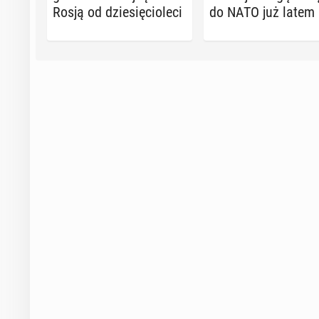
Rosją od dzie­się­cio­le­ci
do NATO już latem