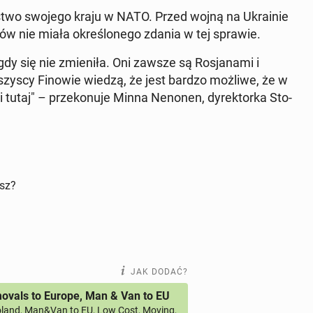
­stwo swojego kraju w NATO. Przed wojną na Ukra­inie
nów nie miała okre­ślo­ne­go zdania w tej sprawie.
gdy się nie zmie­ni­ła. Oni zawsze są Ro­sja­na­mi i
szyscy Finowie wiedzą, że jest bardzo możliwe, że w
taj" – prze­ko­nu­je Minna Nenonen, dy­rek­tor­ka Sto­
isz?
JAK DODAĆ?
vals to Europe, Man & Van to EU
land, Man&Van to EU, Low Cost, Moving,