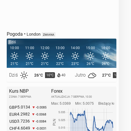
Pogoda
•
London
ZMIANA
Dziś
10:00
11:00
12:00
13:00
14:00
15:00
16:00
17:00
21°C
21°C
21°C
22°C
23°C
26°C
26°C
25°C
Dziś
Jutro
26°C
27°C
10°C
14°C
40
Kurs NBP
Forex
Z DNIA: 7 SIERPNIA
AKTUALIZACJA:
7 SIERPNIA, 10:30
5.0134
GBP
-0.0085
4.2982
EUR
-0.0068
3.7236
USD
-0.0084
4.6049
CHF
-0.0031