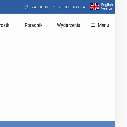
English
•
ZALOGUJ
REJESTRACJA
Version
ostki
Poradnik
Wydarzenia
Menu