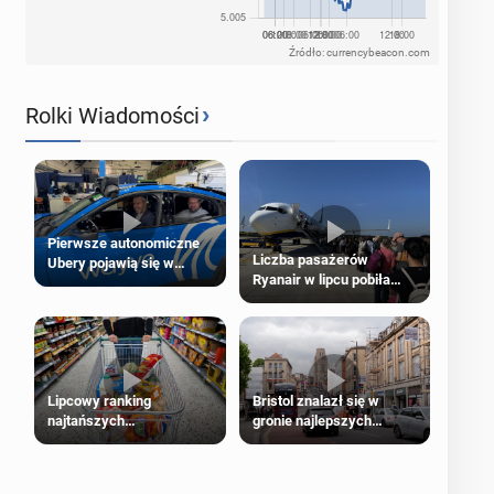
Źródło: currencybeacon.com
›
Rolki Wiadomości
Pierwsze autonomiczne
Liczba pasażerów
Ubery pojawią się w
Ryanair w lipcu pobiła
Londynie jeszcze tego
rekord
lata
Lipcowy ranking
Bristol znalazł się w
najtańszych
gronie najlepszych
supermarketów
kierunków podróży na
świecie