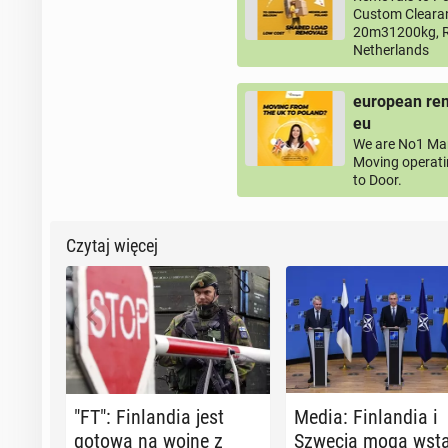
Custom Clearan
20m31200kg, R
Netherlands
european rem
eu
We are No1 Man
Moving operati
to Door.
Czytaj więcej
"FT": Fin­lan­dia jest
Media: Fin­lan­dia i
gotowa na wojnę z
Szwecja mogą wstą