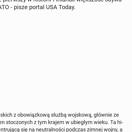
 NATO - pisze portal USA Today.
pej­skich z obo­wiąz­ko­wą służbą woj­sko­wą, głównie ze
jen sto­czo­nych z tym krajem w ubie­głym wieku. Ta hi­
­cen­tru­ją­cą się na neu­tral­no­ści podczas zimnej wojny, a