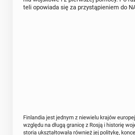
te­li opo­wia­da się za przy­stą­pie­niem do
Fin­lan­dia jest jednym z nie­wie­lu krajów eu­ro­
względu na długą granicę z Rosją i hi­sto­rię wo
sto­ria ukształ­to­wa­ła również jej po­li­ty­kę, kon