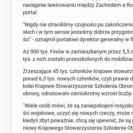
na­stęp­nie la­wi­ro­wa­niu między Za­cho­dem a Rosj
portal.
"Nigdy nie stra­ci­li­śmy czuj­no­ści po za­koń­cze­
skich i w tym sensie je­ste­śmy dobrze przy­go­to­
ści" - oznaj­mił por­ta­lo­wi dy­rek­tor ge­ne­ral­n
Aż 900 tys. Finów w za­miesz­ka­nym przez 5,5 mi
tys. z nich zostało prze­szko­lo­nych do mo­bi­li­za­c
Zrze­sza­ją­ce 45 tys. człon­ków krajowe sto­wa­rz
ponad 6,3 tys. nowych człon­ków, czyli prawie dw
kolei Krajowe Sto­wa­rzy­sze­nie Szko­le­nia Obron­n
obrony, od­no­to­wa­ło ośmio­krot­ny wzrost liczby z
"Wiele osób mówi, że są za­nie­po­ko­je­ni ro­syj
ści woj­sko­we, uczyć się nowych rzeczy, może nad­
kiedyś zbyt po­waż­nie, chcą się upewnić, że są prz
nio­wy Kra­jo­we­go Sto­wa­rzy­sze­nia Szko­le­nia Ob