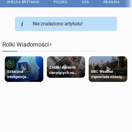
WIELKA BRYTANIA
POLSKA
USA
IRLANDIA
Nie znaleziono artykułu!
›
Rolki Wiadomości
Zasiłki dla osób
Sztuczna
BBC Weather
cierpiących na
inteligencja
zapowiada szóstą
schorzenia
próbowała oszukać
falę upałów w
psychiczne
człowieka
Londynie