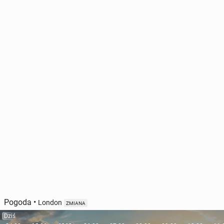
Pogoda
•
London
ZMIANA
Dziś