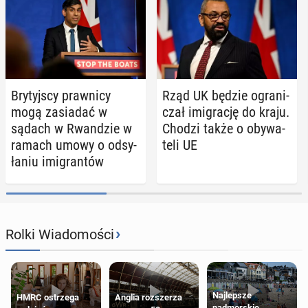
Bry­tyj­scy praw­ni­cy
Rząd UK będzie ogra­ni­
mogą za­sia­dać w
czał imi­gra­cję do kraju.
sądach w Rwan­dzie w
Chodzi także o oby­wa­
ramach umowy o od­sy­
te­li UE
ła­niu imi­gran­tów
›
Rolki Wiadomości
Najlepsze
HMRC ostrzega
Anglia rozszerza
nadmorskie