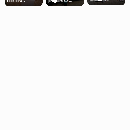
rodziców
program 50-
miasteczko blisko
pobierających Child
procentowych
Londynu
Benefit. Mogą być
zniżek kolejowych
zobowiązani do
na 18-latków
zwrotu zasiłku