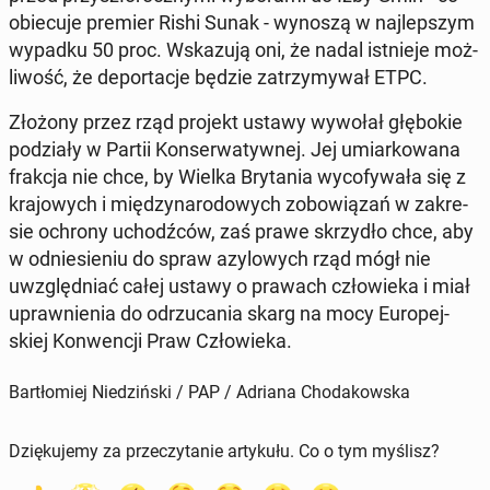
obie­cu­je premier Rishi Sunak - wynoszą w naj­lep­szym
wypadku 50 proc. Wska­zu­ją oni, że nadal ist­nie­je moż­
li­wość, że de­por­ta­cje będzie za­trzy­my­wał ETPC.
Złożony przez rząd projekt ustawy wywołał głę­bo­kie
po­dzia­ły w Partii Kon­ser­wa­tyw­nej. Jej umiar­ko­wa­na
frakcja nie chce, by Wielka Bry­ta­nia wy­co­fy­wa­ła się z
kra­jo­wych i mię­dzy­na­ro­do­wych zo­bo­wią­zań w za­kre­
sie ochrony uchodź­ców, zaś prawe skrzy­dło chce, aby
w od­nie­sie­niu do spraw azy­lo­wych rząd mógł nie
uwzględ­niać całej ustawy o prawach czło­wie­ka i miał
upraw­nie­nia do od­rzu­ca­nia skarg na mocy Eu­ro­pej­
skiej Kon­wen­cji Praw Czło­wie­ka.
Bartłomiej Niedziński / PAP / Adriana Chodakowska
Dziękujemy za przeczytanie artykułu. Co o tym myślisz?