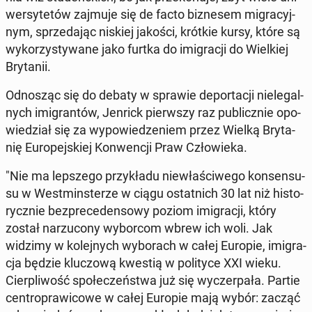
wer­sy­te­tów zajmuje się de facto biz­ne­sem mi­gra­cyj­
nym, sprze­da­jąc niskiej jakości, krótkie kursy, które są
wy­ko­rzy­sty­wa­ne jako furtka do imi­gra­cji do Wiel­kiej
Bry­ta­nii.
Od­no­sząc się do debaty w sprawie de­por­ta­cji nie­le­gal­
nych imi­gran­tów, Jenrick pierw­szy raz pu­blicz­nie opo­
wie­dział się za wy­po­wie­dze­niem przez Wielką Bry­ta­
nię Eu­ro­pej­skiej Kon­wen­cji Praw Czło­wie­ka.
"Nie ma lep­sze­go przy­kła­du nie­wła­ści­we­go kon­sen­su­
su w West­min­ste­rze w ciągu ostat­nich 30 lat niż hi­sto­
rycz­nie bez­pre­ce­den­so­wy poziom imi­gra­cji, który
został na­rzu­co­ny wy­bor­com wbrew ich woli. Jak
widzimy w ko­lej­nych wy­bo­rach w całej Europie, imi­gra­
cja będzie klu­czo­wą kwestią w po­li­ty­ce XXI wieku.
Cier­pli­wość spo­łe­czeń­stwa już się wy­czer­pa­ła. Partie
cen­tro­pra­wi­co­we w całej Europie mają wybór: zacząć