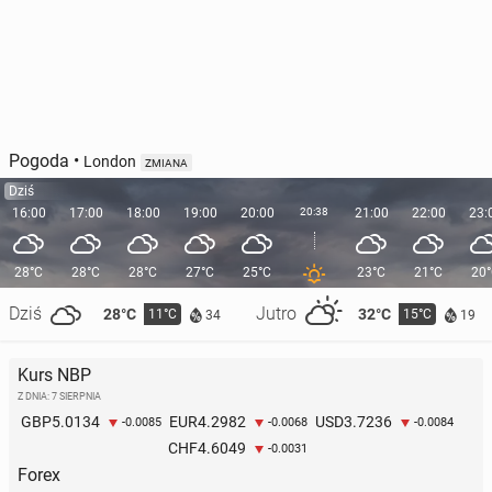
Pogoda
•
London
ZMIANA
Dziś
16:00
17:00
18:00
19:00
20:00
20:38
21:00
22:00
23:
28°C
28°C
28°C
27°C
25°C
23°C
21°C
20
Dziś
Jutro
28°C
32°C
11°C
15°C
34
19
Kurs NBP
Z DNIA: 7 SIERPNIA
5.0134
4.2982
3.7236
GBP
EUR
USD
-0.0085
-0.0068
-0.0084
4.6049
CHF
-0.0031
Forex