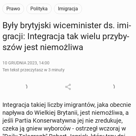
Prawo
Polityka
Imigracja
Były bry­tyj­ski wi­ce­mi­ni­ster ds. imi­
gra­cji: In­te­gra­cja tak wielu przy­by­
szów jest nie­moż­li­wa
10 GRUDNIA 2023, 14:00
Ten tekst przeczytasz w 3 minuty
In­te­gra­cja takiej liczby imi­gran­tów, jaka obecnie
napływa do Wiel­kiej Bry­ta­nii, jest nie­moż­li­wa, a
jeśli Partia Kon­ser­wa­tyw­na jej nie zre­du­ku­je,
czeka ją gniew wy­bor­ców - ostrzegł wczoraj w