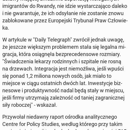
imi­gran­tów do Rwandy, nie idzie wy­star­cza­ją­co daleko
i nie gwa­ran­tu­je, że ich od­sy­ła­nie nie zo­sta­nie znowu
za­blo­ko­wa­ne przez Eu­ro­pej­ski Try­bu­nał Praw Czło­wie­
ka.
W ar­ty­ku­le w "Daily Te­le­graph" zwrócił jednak uwagę,
że jeszcze więk­szym pro­ble­mem stała się legalna mi­
gra­cja, która osią­gnę­ła bez­pre­ce­den­so­we roz­mia­ry.
"Świad­cze­nia lekarzy ro­dzin­nych i szpi­ta­le nie rosną
na drze­wach. In­te­gra­cja jest nie­moż­li­wa, jeśli wpuści
się ponad 1,2 miliona nowych osób, jak miało to
miejsce w ciągu ostat­nich dwóch lat. In­we­sty­cje biz­
ne­so­we i pro­duk­tyw­ność nadal będą stały w miejscu,
jeśli firmy utrzy­ma­ją za­leż­ność od taniej za­gra­nicz­nej
siły ro­bo­czej" - wskazał.
Przy­wo­łał nie­daw­ny raport ośrodka ana­li­tycz­ne­go
Centre for Policy Studies, według którego przy takim