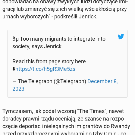
od­po­wia­dać na obawy zwy­kłych ludzi do­ty­czą­ce imi­
gra­cji lub zmie­rzyć się z ich wielką wście­kło­ścią przy
urnach wy­bor­czych" - pod­kre­ślił Jenrick.
ðµ Too many mi­grants to in­te­gra­te into
society, says Jenrick
Read this front page story here
⬇️
https://t.co/h5gR3Me5zs
— The Te­le­graph (@Te­le­graph)
De­cem­ber 8,
2023
Tym­cza­sem, jak podał wczoraj "The Times", nawet
doradcy prawni rządu oce­nia­ją, że szanse na roz­po­
czę­cie de­por­ta­cji nie­le­gal­nych imi­gran­tów do Rwandy
przed przy­szło­rocz­ny­mi wy­bo­ra­mi do Izby Gmin - co