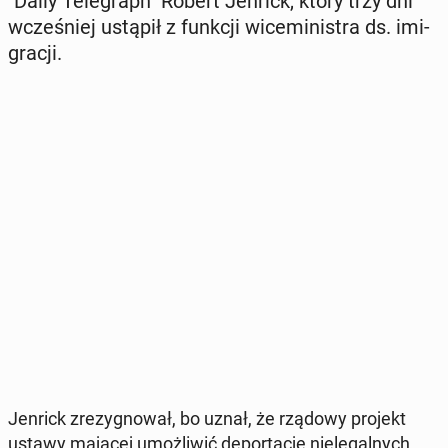
"Daily Te­le­graph" Robert Jenrick, który trzy dni
wcze­śniej ustąpił z funkcji wi­ce­mi­ni­stra ds. imi­
gra­cji.
Jenrick zre­zy­gno­wał, bo uznał, że rządowy projekt
ustawy mającej umoż­li­wić de­por­ta­cję nie­le­gal­nych