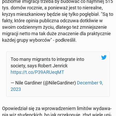
po­zio­mie imi­gra­cji trzeba by budować co naj­mniej 515
tys. domów rocznie, a po­nie­waż jest to nie­re­al­ne,
kryzys miesz­ka­nio­wy będzie się tylko po­głę­biał. "Są to
fakty, które opinia pu­blicz­na odczuwa do­tkli­wie w
swoim co­dzien­nym życiu, dlatego też zmniej­sze­nie
mi­gra­cji netto ma tak duże zna­cze­nie dla prak­tycz­nie
każdej grupy wy­bor­ców" - pod­kre­ślił.
Too many mi­grants to in­te­gra­te into
society, says Robert Jenrick
https://t.co/P39ARUeqMT
— Nile Gar­di­ner (@Ni­le­Gar­di­ner)
De­cem­ber 9,
2023
Opo­wie­dział się za wpro­wa­dze­niem limitów wy­da­wa­
nia wiz stu­denc­kich, bo jak prze­ko­nu­je, zbyt wiele uni­