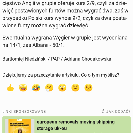
cię­stwo Anglii w grupie oferuje kurs 2/9, czyli za dzie­
więć po­sta­wio­nych funtów można wygrać dwa, zaś w
przy­pad­ku Polski kurs wynosi 9/2, czyli za dwa po­sta­
wio­ne funty można wygrać dzie­więć.
Ewen­tu­al­na wygrana Węgier w grupie jest wy­ce­nia­na
na 14/1, zaś Albanii - 50/1.
Bartłomiej Niedziński / PAP / Adriana Chodakowska
Dziękujemy za przeczytanie artykułu. Co o tym myślisz?
LINKI SPONSOROWANE
JAK DODAĆ?
european removals moving shipping
storage uk-eu