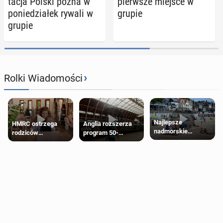
ta­cja Polski pozna w
pierw­sze miejsce w
po­nie­dzia­łek rywali w
grupie
grupie
›
Rolki Wiadomości
Najlepsze
HMRC ostrzega
Anglia rozszerza
nadmorskie
rodziców
program 50-
miasteczko blisko
pobierających Child
procentowych
Londynu
Benefit. Mogą być
zniżek kolejowych
zobowiązani do
na 18-latków
zwrotu zasiłku