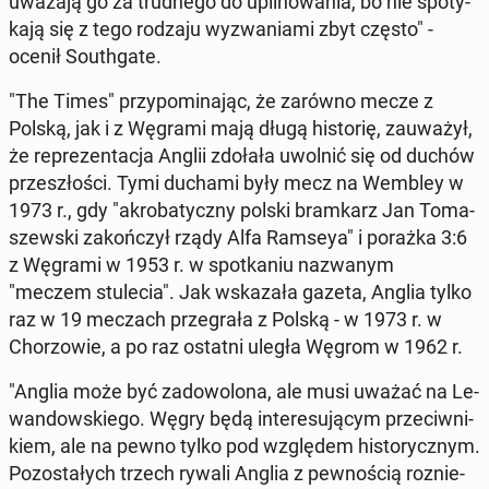
uważają go za trud­ne­go do upil­no­wa­nia, bo nie spo­ty­
ka­ją się z tego rodzaju wy­zwa­nia­mi zbyt często" -
ocenił So­uth­ga­te.
"The Times" przy­po­mi­na­jąc, że zarówno mecze z
Polską, jak i z Węgrami mają długą hi­sto­rię, za­uwa­żył,
że re­pre­zen­ta­cja Anglii zdołała uwolnić się od duchów
prze­szło­ści. Tymi duchami były mecz na Wembley w
1973 r., gdy "akro­ba­tycz­ny polski bram­karz Jan To­ma­
szew­ski za­koń­czył rządy Alfa Ramseya" i porażka 3:6
z Węgrami w 1953 r. w spo­tka­niu na­zwa­nym
"meczem stu­le­cia". Jak wska­za­ła gazeta, Anglia tylko
raz w 19 meczach prze­gra­ła z Polską - w 1973 r. w
Cho­rzo­wie, a po raz ostatni uległa Węgrom w 1962 r.
"Anglia może być za­do­wo­lo­na, ale musi uważać na Le­
wan­dow­skie­go. Węgry będą in­te­re­su­ją­cym prze­ciw­ni­
kiem, ale na pewno tylko pod wzglę­dem hi­sto­rycz­nym.
Po­zo­sta­łych trzech rywali Anglia z pew­no­ścią roz­nie­