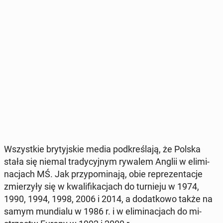
Wszyst­kie bry­tyj­skie media pod­kre­śla­ją, że Polska
stała się niemal tra­dy­cyj­nym rywalem Anglii w eli­mi­
na­cjach MŚ. Jak przy­po­mi­na­ją, obie re­pre­zen­ta­cje
zmie­rzy­ły się w kwa­li­fi­ka­cjach do tur­nie­ju w 1974,
1990, 1994, 1998, 2006 i 2014, a do­dat­ko­wo także na
samym mun­dia­lu w 1986 r. i w eli­mi­na­cjach do mi­