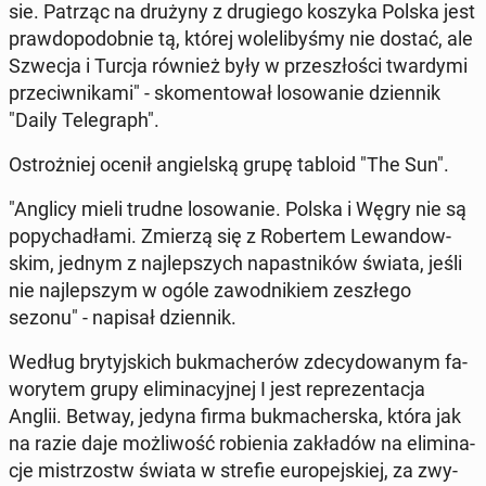
sie. Patrząc na drużyny z dru­gie­go koszyka Polska jest
praw­do­po­dob­nie tą, której wo­le­li­by­śmy nie dostać, ale
Szwecja i Turcja również były w prze­szło­ści twar­dy­mi
prze­ciw­ni­ka­mi" - sko­men­to­wał lo­so­wa­nie dzien­nik
"Daily Te­le­graph".
Ostroż­niej ocenił an­giel­ską grupę tabloid "The Sun".
"Anglicy mieli trudne lo­so­wa­nie. Polska i Węgry nie są
po­py­cha­dła­mi. Zmierzą się z Ro­ber­tem Le­wan­dow­
skim, jednym z naj­lep­szych na­past­ni­ków świata, jeśli
nie naj­lep­szym w ogóle za­wod­ni­kiem ze­szłe­go
sezonu" - napisał dzien­nik.
Według bry­tyj­skich buk­ma­che­rów zde­cy­do­wa­nym fa­
wo­ry­tem grupy eli­mi­na­cyj­nej I jest re­pre­zen­ta­cja
Anglii. Betway, jedyna firma buk­ma­cher­ska, która jak
na razie daje moż­li­wość ro­bie­nia za­kła­dów na eli­mi­na­
cje mi­strzostw świata w strefie eu­ro­pej­skiej, za zwy­