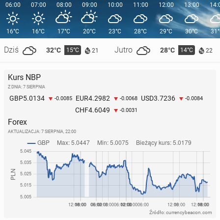
06:00
07:00
08:00
09:00
10:00
11:00
12:00
13:00
14:
16°C
16°C
17°C
20°C
23°C
28°C
29°C
30°C
31
Dziś
Jutro
32°C
28°C
15°C
14°C
21
22
Kurs NBP
Z DNIA: 7 SIERPNIA
5.0134
4.2982
3.7236
GBP
EUR
USD
-0.0085
-0.0068
-0.0084
4.6049
CHF
-0.0031
Forex
AKTUALIZACJA:
7 SIERPNIA, 22:00
Źródło: currencybeacon.com