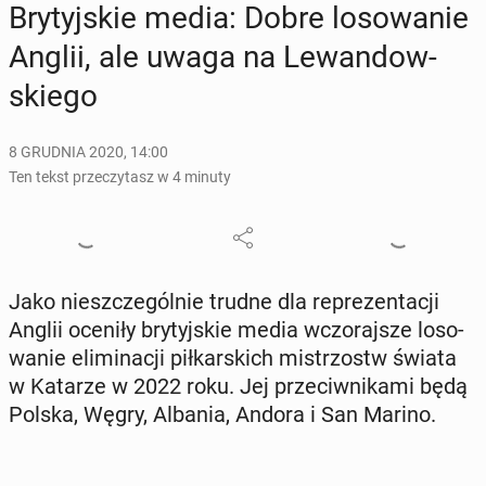
Bry­tyj­skie media: Dobre lo­so­wa­nie
Anglii, ale uwaga na Le­wan­dow­
skie­go
8 GRUDNIA 2020, 14:00
Ten tekst przeczytasz w 4 minuty
Jako nie­szcze­gól­nie trudne dla re­pre­zen­ta­cji
Anglii oceniły bry­tyj­skie media wczo­raj­sze lo­so­
wa­nie eli­mi­na­cji pił­kar­skich mi­strzostw świata
w Katarze w 2022 roku. Jej prze­ciw­ni­ka­mi będą
Polska, Węgry, Albania, Andora i San Marino.