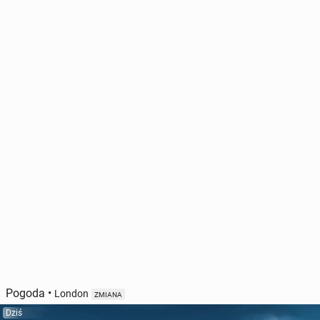
Pogoda
•
London
ZMIANA
Dziś