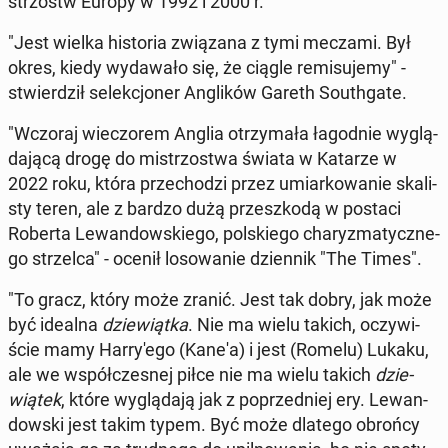
strzostw Europy w 1992 i 2000 r.
"Jest wielka hi­sto­ria zwią­za­na z tymi meczami. Był
okres, kiedy wy­da­wa­ło się, że ciągle re­mi­su­je­my" -
stwier­dził se­lek­cjo­ner An­gli­ków Gareth So­uth­ga­te.
"Wczoraj wie­czo­rem Anglia otrzy­ma­ła ła­god­nie wy­glą­
da­ją­cą drogę do mi­strzo­stwa świata w Katarze w
2022 roku, która prze­cho­dzi przez umiar­ko­wa­nie ska­li­
sty teren, ale z bardzo dużą prze­szko­dą w postaci
Roberta Le­wan­dow­skie­go, pol­skie­go cha­ry­zma­tycz­ne­
go strzel­ca" - ocenił lo­so­wa­nie dzien­nik "The Times".
"To gracz, który może zranić. Jest tak dobry, jak może
być idealna
dzie­wiąt­ka
. Nie ma wielu takich, oczy­wi­
ście mamy Har­ry­'e­go (Kane'a) i jest (Romelu) Lukaku,
ale we współ­cze­snej piłce nie ma wielu takich
dzie­
wią­tek
, które wy­glą­da­ją jak z po­przed­niej ery. Le­wan­
dow­ski jest takim typem. Być może dlatego obrońcy