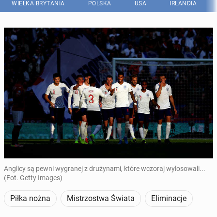
WIELKA BRYTANIA
POLSKA
USA
IRLANDIA
Anglicy są pewni wygranej z drużynami, które wczoraj wylosowali...
(Fot. Getty Images)
Piłka nożna
Mistrzostwa Świata
Eliminacje