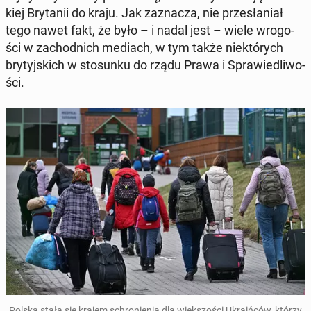
kiej Bry­ta­nii do kraju. Jak za­zna­cza, nie prze­sła­niał
tego nawet fakt, że było – i nadal jest – wiele wro­go­
ści w za­chod­nich mediach, w tym także nie­któ­rych
bry­tyj­skich w sto­sun­ku do rządu Prawa i Spra­wie­dli­wo­
ści.
Polska stała się krajem schro­nie­nia dla więk­szo­ści Ukra­iń­ców, którzy