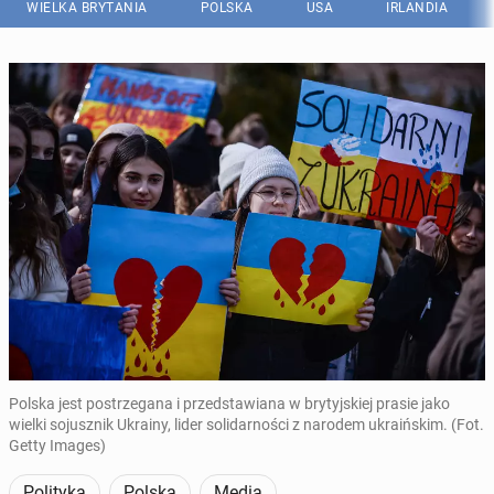
WIELKA BRYTANIA
POLSKA
USA
IRLANDIA
Polska jest postrzegana i przedstawiana w brytyjskiej prasie jako
wielki sojusznik Ukrainy, lider solidarności z narodem ukraińskim. (Fot.
Getty Images)
Polityka
Polska
Media