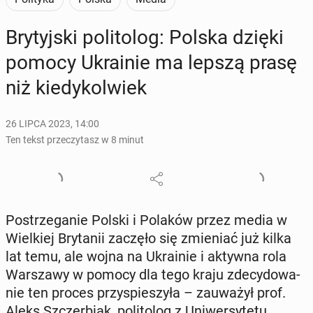
Bry­tyj­ski po­li­to­log: Polska dzięki
pomocy Ukra­inie ma lepszą prasę
niż kie­dy­kol­wiek
26 LIPCA 2023, 14:00
Ten tekst przeczytasz w 8 minut
Po­strze­ga­nie Polski i Polaków przez media w
Wiel­kiej Bry­ta­nii zaczęło się zmie­niać już kilka
lat temu, ale wojna na Ukra­inie i aktywna rola
War­sza­wy w pomocy dla tego kraju zde­cy­do­wa­
nie ten proces przy­spie­szy­ła – za­uwa­żył prof.
Aleks Szczer­biak, po­li­to­log z Uni­wer­sy­te­tu