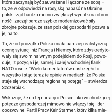
które za­czy­na­ją być za­uwa­ża­ne i łączone ze sobą –
to, że w od­po­wie­dzi na ro­syj­ską napaść na Ukrainę
polski rząd bardzo mocno zwięk­szył wydatki na obron­
ność i zaczął bardzo szybko mo­der­ni­zo­wać siły
zbrojne po­ka­zu­je, że stan pol­skiej go­spo­dar­ki pozwala
jej na to.
To, że od po­cząt­ku Polska miała bar­dziej re­ali­stycz­ną
ocenę sy­tu­acji niż Francja i Niemcy, które zdys­kre­dy­to­
wa­ły się swoim naiwnym po­dej­ściem do Rosji, po­wo­
du­je, iż pozycja i jej samej, i całej wschod­niej flanki
NATO rośnie. "Wielu ko­men­ta­to­rów do­strze­gło to
wszyst­ko i stąd teraz te opinie w mediach, że Polska
staje się wscho­dzą­cą re­gio­nal­ną potęgą" – stwier­dza
Szczer­biak.
Wska­zu­je, że do tej nar­ra­cji o Polsce jako wscho­dzą­cej
potędze go­spo­dar­czej mi­mo­wol­nie włączył się lider
opo­zy­cyj­nej Partii Pracy Keir Starmer, który kilka mie­