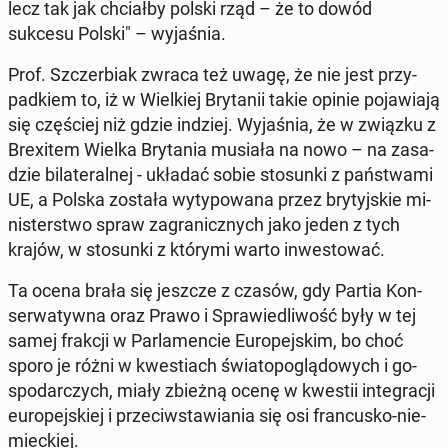
lecz tak jak chciał­by polski rząd – że to dowód
sukcesu Polski" – wy­ja­śnia.
Prof. Szczer­biak zwraca też uwagę, że nie jest przy­
pad­kiem to, iż w Wiel­kiej Bry­ta­nii takie opinie po­ja­wia­ją
się czę­ściej niż gdzie indziej. Wy­ja­śnia, że w związku z
Bre­xi­tem Wielka Bry­ta­nia musiała na nowo – na za­sa­
dzie bi­la­te­ral­nej - układać sobie sto­sun­ki z pań­stwa­mi
UE, a Polska została wy­ty­po­wa­na przez bry­tyj­skie mi­
ni­ster­stwo spraw za­gra­nicz­nych jako jeden z tych
krajów, w sto­sun­ki z którymi warto in­we­sto­wać.
Ta ocena brała się jeszcze z czasów, gdy Partia Kon­
ser­wa­tyw­na oraz Prawo i Spra­wie­dli­wość były w tej
samej frakcji w Par­la­men­cie Eu­ro­pej­skim, bo choć
sporo je różni w kwe­stiach świa­to­po­glą­do­wych i go­
spo­dar­czych, miały zbieżną ocenę w kwestii in­te­gra­cji
eu­ro­pej­skiej i prze­ciw­sta­wia­nia się osi fran­cu­sko-nie­
miec­kiej.