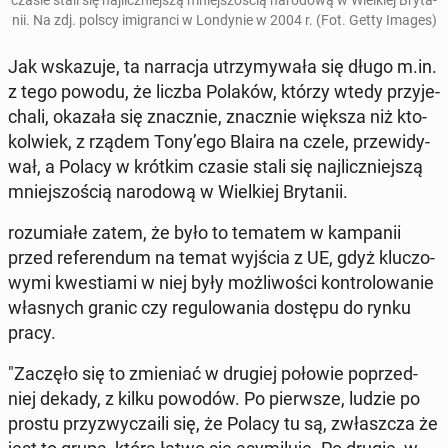
czasie stali się naj­licz­niej­szą mniej­szo­ścią na­ro­do­wą w Wiel­kiej Bry­ta­
nii. Na zdj. polscy imi­gran­ci w Lon­dy­nie w 2004 r. (Fot. Getty Images)
Jak wska­zu­je, ta nar­ra­cja utrzy­my­wa­ła się długo m.in.
z tego powodu, że liczba Polaków, którzy wtedy przy­je­
cha­li, okazała się znacz­nie, znacz­nie większa niż kto­
kol­wiek, z rządem Tony’ego Blaira na czele, prze­wi­dy­
wał, a Polacy w krótkim czasie stali się naj­licz­niej­szą
mniej­szo­ścią na­ro­do­wą w Wiel­kiej Bry­ta­nii.
ro­zu­mia­łe zatem, że było to tematem w kam­pa­nii
przed re­fe­ren­dum na temat wyjścia z UE, gdyż klu­czo­
wy­mi kwe­stia­mi w niej były moż­li­wo­ści kon­tro­lo­wa­nie
wła­snych granic czy re­gu­lo­wa­nia dostępu do rynku
pracy.
"Zaczęło się to zmie­niać w drugiej połowie po­przed­
niej dekady, z kilku powodów. Po pierw­sze, ludzie po
prostu przy­zwy­cza­ili się, że Polacy tu są, zwłasz­cza że