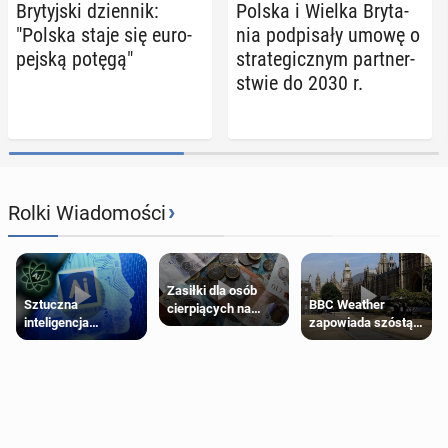
Bry­tyj­ski dzien­nik:
Polska i Wielka Bry­ta­
"Polska staje się eu­ro­
nia pod­pi­sa­ły umowę o
pej­ską potęgą"
stra­te­gicz­nym part­ner­
stwie do 2030 r.
›
Rolki Wiadomości
Zasiłki dla osób
Sztuczna
BBC Weather
cierpiących na
inteligencja
zapowiada szóstą
schorzenia
próbowała oszukać
falę upałów w
psychiczne
człowieka
Londynie