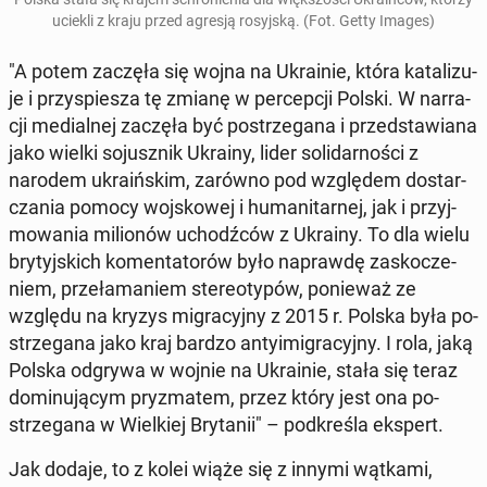
uciekli z kraju przed agresją ro­syj­ską. (Fot. Getty Images)
"A potem zaczęła się wojna na Ukra­inie, która ka­ta­li­zu­
je i przy­spie­sza tę zmianę w per­cep­cji Polski. W nar­ra­
cji me­dial­nej zaczęła być po­strze­ga­na i przed­sta­wia­na
jako wielki so­jusz­nik Ukrainy, lider so­li­dar­no­ści z
narodem ukra­iń­skim, zarówno pod wzglę­dem do­star­
cza­nia pomocy woj­sko­wej i hu­ma­ni­tar­nej, jak i przyj­
mo­wa­nia mi­lio­nów uchodź­ców z Ukrainy. To dla wielu
bry­tyj­skich ko­men­ta­to­rów było na­praw­dę za­sko­cze­
niem, prze­ła­ma­niem ste­reo­ty­pów, po­nie­waż ze
względu na kryzys mi­gra­cyj­ny z 2015 r. Polska była po­
strze­ga­na jako kraj bardzo an­ty­imi­gra­cyj­ny. I rola, jaką
Polska odgrywa w wojnie na Ukra­inie, stała się teraz
do­mi­nu­ją­cym pry­zma­tem, przez który jest ona po­
strze­ga­na w Wiel­kiej Bry­ta­nii" – pod­kre­śla ekspert.
Jak dodaje, to z kolei wiąże się z innymi wątkami,