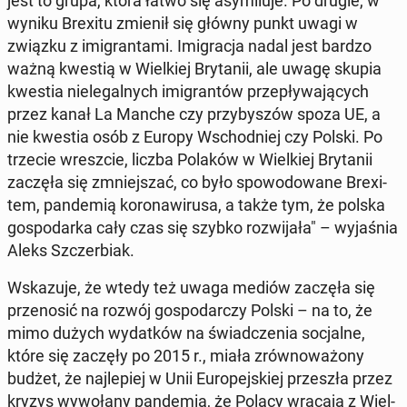
jest to grupa, która łatwo się asy­mi­lu­je. Po drugie, w
wyniku Brexitu zmienił się główny punkt uwagi w
związku z imi­gran­ta­mi. Imi­gra­cja nadal jest bardzo
ważną kwestią w Wiel­kiej Bry­ta­nii, ale uwagę skupia
kwestia nie­le­gal­nych imi­gran­tów prze­pły­wa­ją­cych
przez kanał La Manche czy przy­by­szów spoza UE, a
nie kwestia osób z Europy Wschod­niej czy Polski. Po
trzecie wresz­cie, liczba Polaków w Wiel­kiej Bry­ta­nii
zaczęła się zmniej­szać, co było spo­wo­do­wa­ne Bre­xi­
tem, pan­de­mią ko­ro­na­wi­ru­sa, a także tym, że polska
go­spo­dar­ka cały czas się szybko roz­wi­ja­ła" – wy­ja­śnia
Aleks Szczer­biak.
Wska­zu­je, że wtedy też uwaga mediów zaczęła się
prze­no­sić na rozwój go­spo­dar­czy Polski – na to, że
mimo dużych wy­dat­ków na świad­cze­nia so­cjal­ne,
które się zaczęły po 2015 r., miała zrów­no­wa­żo­ny
budżet, że naj­le­piej w Unii Eu­ro­pej­skiej prze­szła przez
kryzys wy­wo­ła­ny pan­de­mią, że Polacy wracają z Wiel­