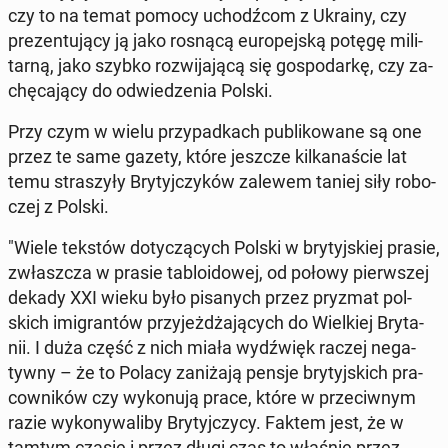
czy to na temat pomocy uchodź­com z Ukrainy, czy
pre­zen­tu­ją­cy ją jako rosnącą eu­ro­pej­ską potęgę mi­li­
tar­ną, jako szybko roz­wi­ja­ją­cą się go­spo­dar­kę, czy za­
chę­ca­ją­cy do od­wie­dze­nia Polski.
Przy czym w wielu przy­pad­kach pu­bli­ko­wa­ne są one
przez te same gazety, które jeszcze kil­ka­na­ście lat
temu stra­szy­ły Bry­tyj­czy­ków zalewem taniej siły ro­bo­
czej z Polski.
"Wiele tekstów do­ty­czą­cych Polski w bry­tyj­skiej prasie,
zwłasz­cza w prasie ta­blo­ido­wej, od połowy pierw­szej
dekady XXI wieku było pi­sa­nych przez pryzmat pol­
skich imi­gran­tów przy­jeż­dża­ją­cych do Wiel­kiej Bry­ta­
nii. I duża część z nich miała wy­dźwięk raczej ne­ga­
tyw­ny – że to Polacy za­ni­ża­ją pensje bry­tyj­skich pra­
cow­ni­ków czy wy­ko­nu­ją prace, które w prze­ciw­nym
razie wy­ko­ny­wa­li­by Bry­tyj­czy­cy. Faktem jest, że w
tamtym czasie i przez długi czas to właśnie przez