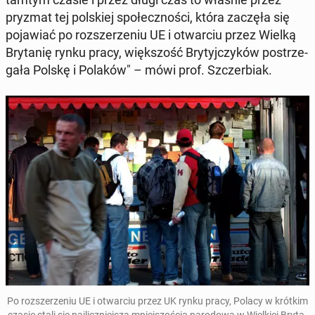
pryzmat tej pol­skiej spo­łecz­no­ści, która zaczęła się
po­ja­wiać po roz­sze­rze­niu UE i otwar­ciu przez Wielką
Bry­ta­nię rynku pracy, więk­szość Bry­tyj­czy­ków po­strze­
ga­ła Polskę i Polaków" – mówi prof. Szczer­biak.
Po roz­sze­rze­niu UE i otwar­ciu przez UK rynku pracy, Polacy w krótkim