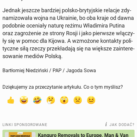
Jednak jeszcze bar­dziej polsko-bry­tyj­skie relacje zdy­
na­mi­zo­wa­ła wojna na Ukra­inie, bo oba kraje od dawna
po­dob­nie oce­nia­ły naturę reżimu Wła­di­mi­ra Putina
oraz za­gro­że­nie ze strony Rosji i jako pierw­sze włą­czy­
ły się w pomoc dla Kijowa. A wzmo­żo­ne kon­tak­ty po­li­
tycz­ne siłą rzeczy prze­kła­da­ją się na większe za­in­te­re­
so­wa­nie mediów Polską.
Bartłomiej Niedziński / PAP / Jagoda Sowa
Dziękujemy za przeczytanie artykułu. Co o tym myślisz?
LINKI SPONSOROWANE
JAK DODAĆ?
Kanguro Removals to Europe, Man & Van