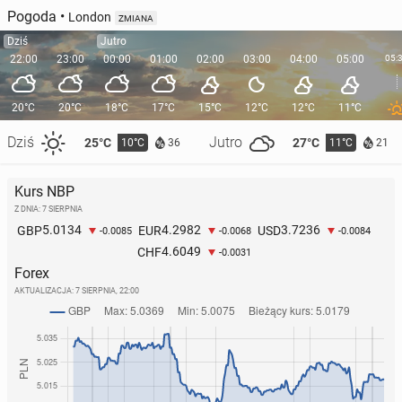
Pogoda
•
London
ZMIANA
Dziś
Jutro
22:00
23:00
00:00
01:00
02:00
03:00
04:00
05:00
05:
20°C
20°C
18°C
17°C
15°C
12°C
12°C
11°C
Dziś
Jutro
25°C
27°C
10°C
11°C
36
21
Kurs NBP
Z DNIA: 7 SIERPNIA
5.0134
4.2982
3.7236
GBP
EUR
USD
-0.0085
-0.0068
-0.0084
4.6049
CHF
-0.0031
Forex
AKTUALIZACJA:
7 SIERPNIA, 22:00