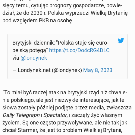
się­cy temu, cytując pro­gno­zy go­spo­dar­cze, po­wie­
dział, że do 2030 r. Polska wy­prze­dzi Wielką Bry­ta­nię
pod wzglę­dem PKB na osobę.
Bry­tyj­ski dzien­nik: "Polska staje się eu­ro­
pej­ską potęgą"
https://t.co/Do4cRG4DLC
via
@lon­dy­nek
— Lon­dy­nek.net (@lon­dy­nek)
May 8, 2023
"To miał być raczej atak na bry­tyj­ski rząd niż chwa­le­
nie pol­skie­go, ale jest nie­zwy­kle in­te­re­su­ją­ce, jak te
słowa zostały później podjęte przez media, zwłasz­cza
Daily Te­le­graph
i
Spec­ta­tor
, i zaczęły żyć własnym
życiem. Są one często przy­wo­ły­wa­ne, ale nie tak jak
chciał Starmer, że jest to problem Wiel­kiej Bry­ta­nii,