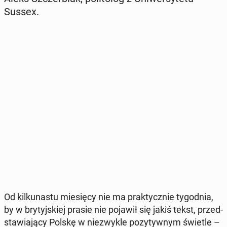
Sussex.
Od kil­ku­na­stu mie­się­cy nie ma prak­tycz­nie ty­go­dnia,
by w bry­tyj­skiej prasie nie pojawił się jakiś tekst, przed­
sta­wia­ją­cy Polskę w nie­zwy­kle po­zy­tyw­nym świetle –