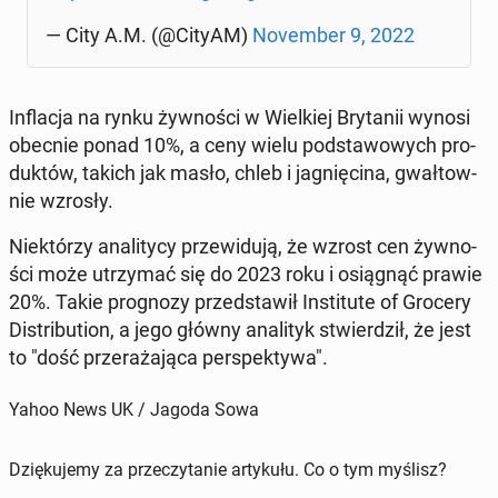
— City A.M. (@CityAM)
No­vem­ber 9, 2022
In­fla­cja na rynku żyw­no­ści w Wiel­kiej Bry­ta­nii wynosi
obecnie ponad 10%, a ceny wielu pod­sta­wo­wych pro­
duk­tów, takich jak masło, chleb i ja­gnię­ci­na, gwał­tow­
nie wzrosły.
Nie­któ­rzy ana­li­ty­cy prze­wi­du­ją, że wzrost cen żyw­no­
ści może utrzy­mać się do 2023 roku i osią­gnąć prawie
20%. Takie pro­gno­zy przed­sta­wił In­sti­tu­te of Grocery
Di­stri­bu­tion, a jego główny ana­li­tyk stwier­dził, że jest
to "dość prze­ra­ża­ją­ca per­spek­ty­wa".
Yahoo News UK / Jagoda Sowa
Dziękujemy za przeczytanie artykułu. Co o tym myślisz?