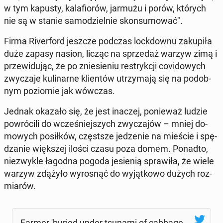
w tym kapusty, ka­la­fio­rów, jarmużu i porów, których
nie są w stanie sa­mo­dziel­nie skon­su­mo­wać".
Firma Ri­ver­ford jeszcze podczas lock­dow­nu za­ku­pi­ła
duże zapasy nasion, licząc na sprze­daż warzyw zimą i
prze­wi­du­jąc, że po znie­sie­niu re­stryk­cji co­vi­do­wych
zwy­cza­je ku­li­nar­ne klien­tów utrzy­ma­ją się na po­dob­
nym po­zio­mie jak wówczas.
Jednak okazało się, że jest inaczej, po­nie­waż ludzie
po­wró­ci­li do wcze­śniej­szych zwy­cza­jów – mniej do­
mo­wych po­sił­ków, częst­sze je­dze­nie na mieście i spę­
dza­nie więk­szej ilości czasu poza domem. Ponadto,
nie­zwy­kle łagodna pogoda je­sie­nią spra­wi­ła, że wiele
warzyw zdążyło wy­ro­snąć do wy­jąt­ko­wo dużych roz­
mia­rów.
Farmer 'buried under tsunami of cab­ba­ge­