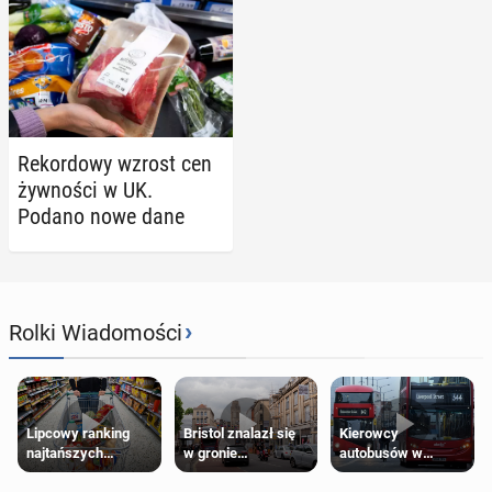
Re­kor­do­wy wzrost cen
żyw­no­ści w UK.
Podano nowe dane
›
Rolki Wiadomości
Lipcowy ranking
Bristol znalazł się
Kierowcy
najtańszych
w gronie
autobusów w
supermarketów
najlepszych
Londynie