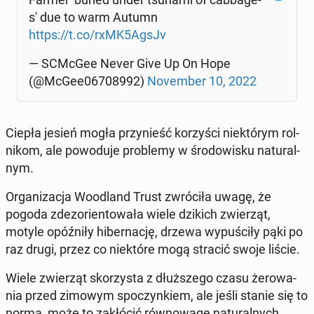
s' due to warm Autumn
https://t.co/rxMK5AgsJv
— SCMcGee Never Give Up On Hope
(@McGee06708992)
No­vem­ber 10, 2022
Ciepła jesień mogła przy­nieść ko­rzy­ści nie­któ­rym rol­
ni­kom, ale po­wo­du­je pro­ble­my w śro­do­wi­sku na­tu­ral­
nym.
Or­ga­ni­za­cja Wo­odland Trust zwró­ci­ła uwagę, że
pogoda zdez­o­rien­to­wa­ła wiele dzikich zwie­rząt,
motyle opóź­ni­ły hi­ber­na­cję, drzewa wy­pu­ści­ły pąki po
raz drugi, przez co nie­któ­re mogą stracić swoje liście.
Wiele zwie­rząt sko­rzy­sta z dłuż­sze­go czasu że­ro­wa­
nia przed zimowym spo­czyn­kiem, ale jeśli stanie się to
normą, może to za­kłó­cić rów­no­wa­gę na­tu­ral­nych