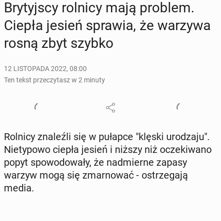
Bry­tyj­scy rolnicy mają problem.
Ciepła jesień sprawia, że warzywa
rosną zbyt szybko
12 LISTOPADA 2022, 08:00
Ten tekst przeczytasz w 2 minuty
Rolnicy zna­leź­li się w pułapce "klęski uro­dza­ju".
Nie­ty­po­wo ciepła jesień i niższy niż ocze­ki­wa­no
popyt spo­wo­do­wa­ły, że nad­mier­ne zapasy
warzyw mogą się zmar­no­wać - ostrze­ga­ją
media.