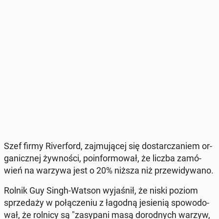
Szef firmy Ri­ver­ford, zaj­mu­ją­cej się do­star­cza­niem or­
ga­nicz­nej żyw­no­ści, po­in­for­mo­wał, że liczba za­mó­
wień na warzywa jest o 20% niższa niż prze­wi­dy­wa­no.
Rolnik Guy Singh-Watson wy­ja­śnił, że niski poziom
sprze­da­ży w po­łą­cze­niu z łagodną je­sie­nią spo­wo­do­
wał, że rolnicy są "za­sy­pa­ni masą do­rod­nych warzyw,