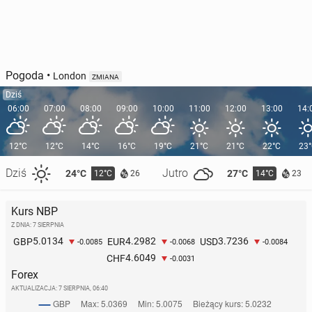
Pogoda
•
London
ZMIANA
Dziś
06:00
07:00
08:00
09:00
10:00
11:00
12:00
13:00
14:
12°C
12°C
14°C
16°C
19°C
21°C
21°C
22°C
23
Dziś
Jutro
24°C
27°C
12°C
14°C
26
23
Kurs NBP
Z DNIA: 7 SIERPNIA
5.0134
4.2982
3.7236
GBP
EUR
USD
-0.0085
-0.0068
-0.0084
4.6049
CHF
-0.0031
Forex
AKTUALIZACJA:
7 SIERPNIA, 06:40