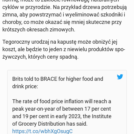
cyklów w przy­ro­dzie. Na przy­kład drzewa po­trze­bu­ją
zimna, aby po­wstrzy­mać i wy­eli­mi­no­wać szkod­ni­ki i
choroby, co może okazać się mniej sku­tecz­ne przy
krót­szych okre­sach zi­mo­wych.
Te­go­rocz­ny urodzaj na kapustę może obniżyć jej
koszt, ale będzie to jeden z nie­wie­lu pro­duk­tów spo­
żyw­czych, których ceny spadną.
Brits told to BRACE for higher food and
drink price:
The rate of food price in­fla­tion will reach a
peak year-on-year of between 17 per cent
and 19 per cent in early 2023, the In­sti­tu­te
of Grocery Di­stri­bu­tion has said.
https://t.co/wbhXgO­sugC