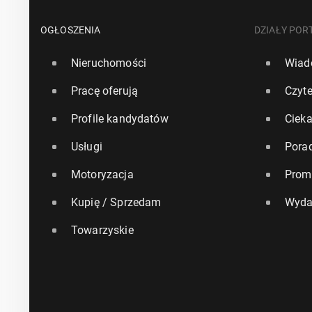
OGŁOSZENIA
DZIAŁY POR
Nieruchomości
Wiad
Pracę oferują
Czyte
Profile kandydatów
Ciek
Usługi
Pora
Motoryzacja
Prom
Kupię / Sprzedam
Wyda
Towarzyskie