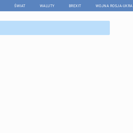
ŚWIAT
WALUTY
BREXIT
WOJNA ROSJA-UKRA