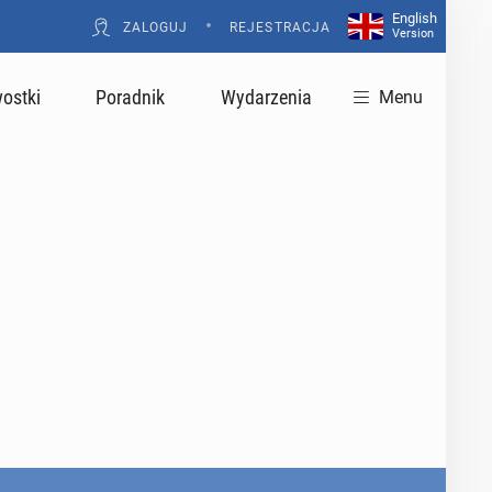
English
•
ZALOGUJ
REJESTRACJA
Version
ostki
Poradnik
Wydarzenia
Menu