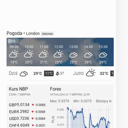
Pogoda
•
London
ZMIANA
Dziś
09:00
10:00
11:00
12:00
13:00
14:00
15:00
16:00
19°C
20°C
21°C
23°C
25°C
28°C
29°C
29°C
Dziś
Jutro
29°C
32°C
11°C
14°C
37
Kurs NBP
Forex
Z DNIA: 7 SIERPNIA
AKTUALIZACJA:
7 SIERPNIA, 22:00
5.0134
GBP
-0.0085
4.2982
EUR
-0.0068
3.7236
USD
-0.0084
4.6049
CHF
-0.0031