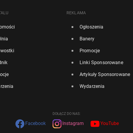
TALU
REKLAMA
omości
Ogłoszenia
lnia
Banery
awostki
Promocje
dnik
Linki Sponsorowane
ocje
Artykuły Sponsorowane
rzenia
Wydarzenia
DOŁĄCZ DO NAS:
Facebook
Instagram
YouTube