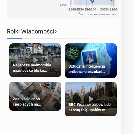
Źródło: currencybeacon.com
›
Rolki Wiadomości
Najlepsze nadmorskie
Sztuczna inteligencja
miasteczko blisko
próbowała oszukać
Londynu
człowieka
Zasiłki dla osób
cierpiących na
BBC Weather zapowiada
schorzenia psychiczne
szóstą falę upałów w
Londynie