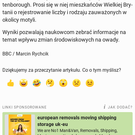
ten­bo­ro­ugh. Prosi się w niej miesz­kań­ców Wiel­kiej Bry­
ta­nii o re­je­stro­wa­nie liczby i rodzaju za­uwa­żo­nych w
okolicy motyli.
Wyniki po­zwa­la­ją na­ukow­com zebrać in­for­ma­cje na
temat wpływu zmian śro­do­wi­sko­wych na owady.
BBC / Marcin Rychcik
Dziękujemy za przeczytanie artykułu. Co o tym myślisz?
LINKI SPONSOROWANE
JAK DODAĆ?
european removals moving shipping
storage uk-eu
We are No1 Man&Van, Removals, Shipping,