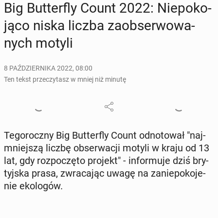
Big But­ter­fly Count 2022: Nie­po­ko­
ją­co niska liczba za­ob­ser­wo­wa­
nych motyli
8 PAŹDZIERNIKA 2022, 08:00
Ten tekst przeczytasz w mniej niż minutę
Te­go­rocz­ny Big But­ter­fly Count od­no­to­wał "naj­
mniej­szą liczbę ob­ser­wa­cji motyli w kraju od 13
lat, gdy roz­po­czę­to projekt" - in­for­mu­je dziś bry­
tyj­ska prasa, zwra­ca­jąc uwagę na za­nie­po­ko­je­
nie eko­lo­gów.