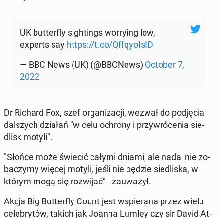
UK but­ter­fly si­gh­tings wor­ry­ing low,
experts say
https://t.co/Qf­fqy­oIsID
— BBC News (UK) (@BBCNews)
October 7,
2022
Dr Richard Fox, szef or­ga­ni­za­cji, wezwał do pod­ję­cia
dal­szych działań "w celu ochrony i przy­wró­ce­nia sie­
dlisk motyli".
"Słońce może świecić całymi dniami, ale nadal nie zo­
ba­czy­my więcej motyli, jeśli nie będzie sie­dli­ska, w
którym mogą się roz­wi­jać" - za­uwa­żył.
Akcja Big But­ter­fly Count jest wspie­ra­na przez wielu
ce­le­bry­tów, takich jak Joanna Lumley czy sir David At­