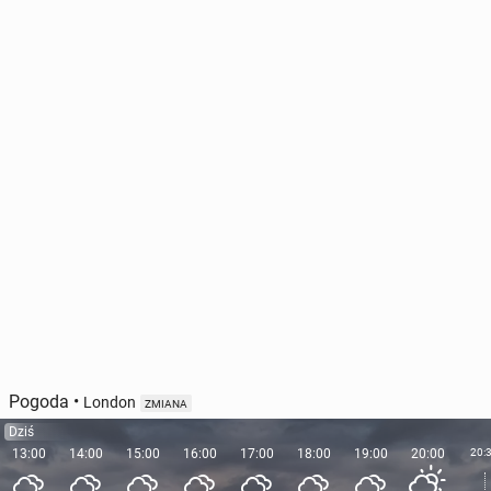
Pogoda
•
London
ZMIANA
Dziś
13:00
14:00
15:00
16:00
17:00
18:00
19:00
20:00
20: