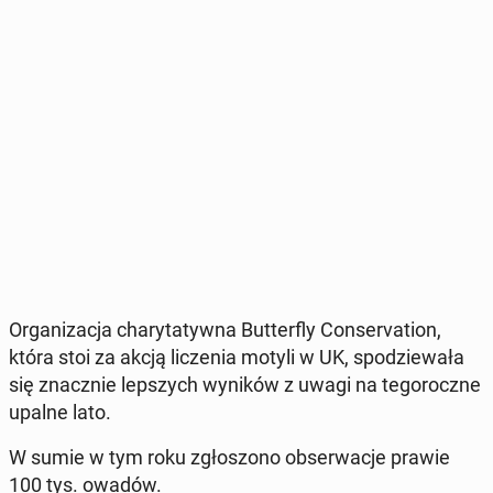
Or­ga­ni­za­cja cha­ry­ta­tyw­na But­ter­fly Con­se­rva­tion,
która stoi za akcją li­cze­nia motyli w UK, spo­dzie­wa­ła
się znacz­nie lep­szych wyników z uwagi na te­go­rocz­ne
upalne lato.
W sumie w tym roku zgło­szo­no ob­ser­wa­cje prawie
100 tys. owadów.