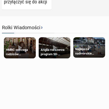
przy­łą­czyć się do akcji
›
Rolki Wiadomości
Najlepsze
HMRC ostrzega
Anglia rozszerza
nadmorskie
rodziców
program 50-
miasteczko blisko
pobierających Child
procentowych
Londynu
Benefit. Mogą być
zniżek kolejowych
zobowiązani do
na 18-latków
zwrotu zasiłku