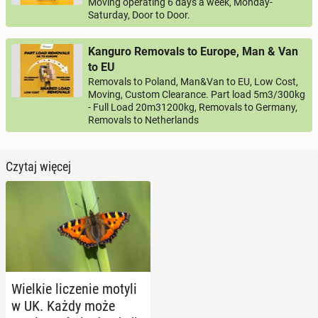
Moving operating 6 days a week, Monday-
Saturday, Door to Door.
Kanguro Removals to Europe, Man & Van
to EU
Removals to Poland, Man&Van to EU, Low Cost,
Moving, Custom Clearance. Part load 5m3/300kg
- Full Load 20m31200kg, Removals to Germany,
Removals to Netherlands
Czytaj więcej
Wielkie li­cze­nie motyli
w UK. Każdy może