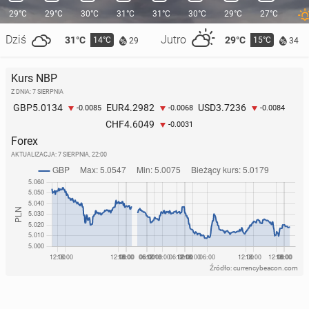
29°C
29°C
30°C
31°C
31°C
30°C
29°C
27°C
Dziś
Jutro
31°C
29°C
14°C
15°C
29
34
Kurs NBP
Z DNIA: 7 SIERPNIA
5.0134
4.2982
3.7236
GBP
EUR
USD
-0.0085
-0.0068
-0.0084
4.6049
CHF
-0.0031
Forex
AKTUALIZACJA:
7 SIERPNIA, 22:00
Źródło: currencybeacon.com