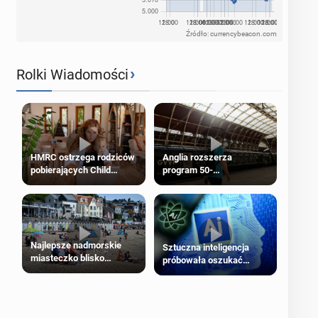
Źródło: currencybeacon.com
›
Rolki Wiadomości
HMRC ostrzega rodziców
Anglia rozszerza
pobierających Child
program 50-
Benefit. Mogą być
procentowych zniżek
zobowiązani do zwrotu
kolejowych na 18-latków
zasiłku
Najlepsze nadmorskie
Sztuczna inteligencja
miasteczko blisko
próbowała oszukać
Londynu
człowieka