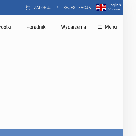
English
•
ZALOGUJ
REJESTRACJA
Version
ostki
Poradnik
Wydarzenia
Menu