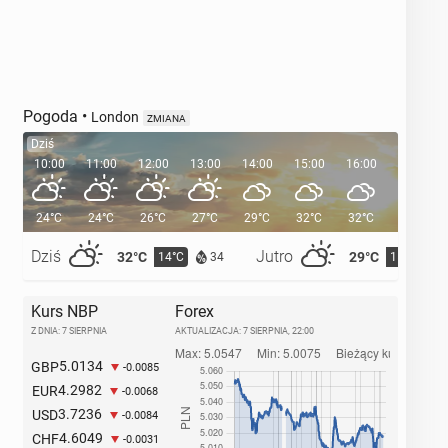
Pogoda
•
London
ZMIANA
Dziś
10:00
11:00
12:00
13:00
14:00
15:00
16:00
17:00
24°C
24°C
26°C
27°C
29°C
32°C
32°C
31°C
Dziś
Jutro
32°C
29°C
14°C
15°C
34
Kurs NBP
Forex
Z DNIA: 7 SIERPNIA
AKTUALIZACJA:
7 SIERPNIA, 22:00
5.0134
GBP
-0.0085
4.2982
EUR
-0.0068
3.7236
USD
-0.0084
4.6049
CHF
-0.0031