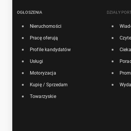
OGŁOSZENIA
DZIAŁY POR
Nieruchomości
Wiad
Pracę oferują
Czyte
Profile kandydatów
Ciek
Usługi
Pora
Motoryzacja
Prom
Kupię / Sprzedam
Wyda
Towarzyskie