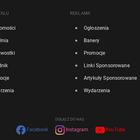
TALU
REKLAMA
omości
Ogłoszenia
lnia
Banery
awostki
Promocje
dnik
Linki Sponsorowane
ocje
Artykuły Sponsorowane
rzenia
Wydarzenia
DOŁĄCZ DO NAS:
Facebook
Instagram
YouTube