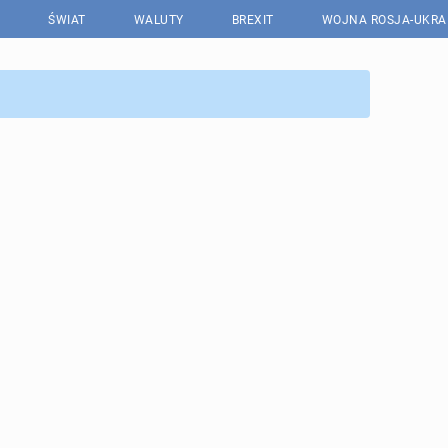
ŚWIAT
WALUTY
BREXIT
WOJNA ROSJA-UKRA