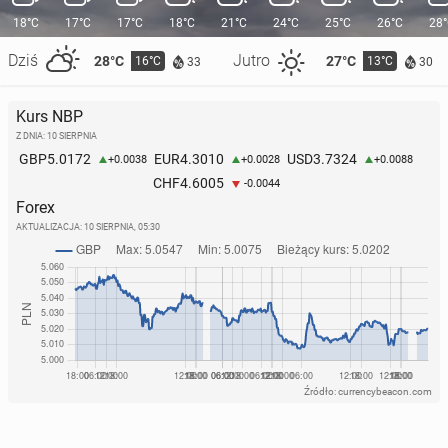
18°C
17°C
17°C
18°C
21°C
24°C
25°C
26°C
28
Dziś
Jutro
28°C
27°C
16°C
13°C
33
30
Kurs NBP
Z DNIA: 10 SIERPNIA
5.0172
4.3010
3.7324
GBP
EUR
USD
+0.0038
+0.0028
+0.0088
4.6005
CHF
-0.0044
Forex
AKTUALIZACJA:
10 SIERPNIA, 05:30
Źródło: currencybeacon.com