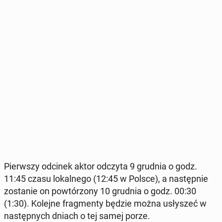
Pierw­szy odcinek aktor odczyta 9 grudnia o godz.
11:45 czasu lo­kal­ne­go (12:45 w Polsce), a na­stęp­nie
zo­sta­nie on po­wtó­rzo­ny 10 grudnia o godz. 00:30
(1:30). Kolejne frag­men­ty będzie można usły­szeć w
na­stęp­nych dniach o tej samej porze.