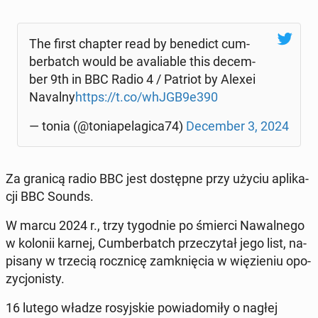
The first chapter read by be­ne­dict cum­
ber­batch would be ava­lia­ble this de­cem­
ber 9th in BBC Radio 4 / Patriot by Alexei
Navalny
https://t.co/whJGB9e390
— tonia (@to­nia­pe­la­gi­ca74)
De­cem­ber 3, 2024
Za granicą radio BBC jest do­stęp­ne przy użyciu apli­ka­
cji BBC Sounds.
W marcu 2024 r., trzy ty­go­dnie po śmierci Na­wal­ne­go
w kolonii karnej, Cum­ber­batch prze­czy­tał jego list, na­
pi­sa­ny w trzecią rocz­ni­cę za­mknię­cia w wię­zie­niu opo­
zy­cjo­ni­sty.
16 lutego władze ro­syj­skie po­wia­do­mi­ły o nagłej