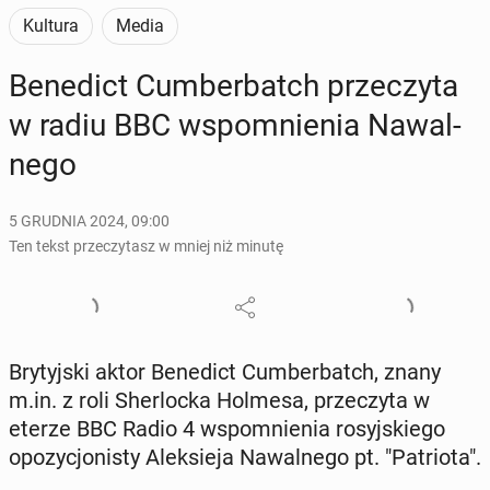
Kultura
Media
Be­ne­dict Cum­ber­batch prze­czy­ta
w radiu BBC wspo­mnie­nia Na­wal­
ne­go
5 GRUDNIA 2024, 09:00
Ten tekst przeczytasz w mniej niż minutę
Bry­tyj­ski aktor Be­ne­dict Cum­ber­batch, znany
m.in. z roli Sher­loc­ka Holmesa, prze­czy­ta w
eterze BBC Radio 4 wspo­mnie­nia ro­syj­skie­go
opo­zy­cjo­ni­sty Alek­sie­ja Na­wal­ne­go pt. "Pa­trio­ta".