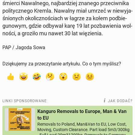
śmierci Na­wal­ne­go, naj­bar­dziej znanego prze­ciw­ni­ka
po­li­tycz­ne­go Kremla. Nawalny miał umrzeć w nie­wy­ja­
śnio­nych oko­licz­no­ściach w łagrze za kołem pod­bie­
gu­no­wym, gdzie odbywał karę 19 lat po­zba­wie­nia wol­
no­ści, a groziło mu nawet 30 lat wię­zie­nia.
PAP / Jagoda Sowa
Dziękujemy za przeczytanie artykułu. Co o tym myślisz?
LINKI SPONSOROWANE
JAK DODAĆ?
Kanguro Removals to Europe, Man & Van
to EU
Removals to Poland, Man&Van to EU, Low Cost,
Moving, Custom Clearance. Part load 5m3/300kg