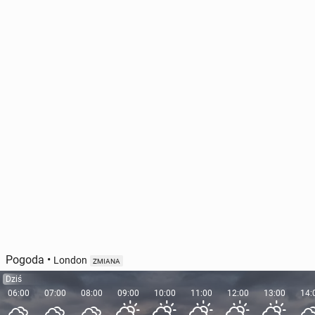
Pogoda
•
London
ZMIANA
Dziś
06:00
07:00
08:00
09:00
10:00
11:00
12:00
13:00
14: