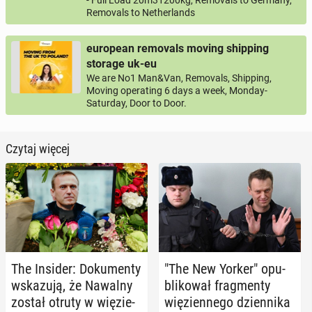
- Full Load 20m31200kg, Removals to Germany,
Removals to Netherlands
european removals moving shipping
storage uk-eu
We are No1 Man&Van, Removals, Shipping,
Moving operating 6 days a week, Monday-
Saturday, Door to Door.
Czytaj więcej
The Insider: Do­ku­men­ty
"The New Yorker" opu­
wska­zu­ją, że Nawalny
bli­ko­wał frag­men­ty
został otruty w wię­zie­
wię­zien­ne­go dzien­ni­ka