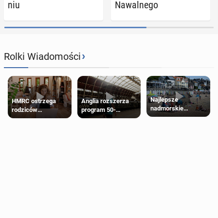
niu
Na­wal­ne­go
›
Rolki Wiadomości
Najlepsze
HMRC ostrzega
Anglia rozszerza
nadmorskie
rodziców
program 50-
miasteczko blisko
pobierających Child
procentowych
Londynu
Benefit. Mogą być
zniżek kolejowych
zobowiązani do
na 18-latków
zwrotu zasiłku