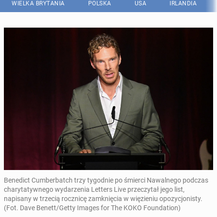
WIELKA BRYTANIA
POLSKA
USA
IRLANDIA
Benedict Cumberbatch trzy tygodnie po śmierci Nawalnego podczas
charytatywnego wydarzenia Letters Live przeczytał jego list,
napisany w trzecią rocznicę zamknięcia w więzieniu opozycjonisty.
(Fot. Dave Benett/Getty Images for The KOKO Foundation)