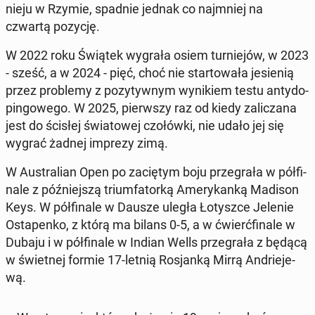
nie­ju w Rzymie, spadnie jednak co naj­mniej na
czwartą pozycję.
W 2022 roku Świątek wygrała osiem tur­nie­jów, w 2023
- sześć, a w 2024 - pięć, choć nie star­to­wa­ła je­sie­nią
przez pro­ble­my z po­zy­tyw­nym wy­ni­kiem testu an­ty­do­
pin­go­we­go. W 2025, pierw­szy raz od kiedy za­li­cza­na
jest do ścisłej świa­to­wej czo­łów­ki, nie udało jej się
wygrać żadnej imprezy zimą.
W Au­stra­lian Open po za­cię­tym boju prze­gra­ła w pół­fi­
na­le z póź­niej­szą trium­fa­tor­ką Ame­ry­kan­ką Madison
Keys. W pół­fi­na­le w Dausze uległa Ło­tysz­ce Jelenie
Osta­pen­ko, z którą ma bilans 0-5, a w ćwierć­fi­na­le w
Dubaju i w pół­fi­na­le w Indian Wells prze­gra­ła z będącą
w świet­nej formie 17-letnią Ro­sjan­ką Mirrą An­drie­je­
wą.