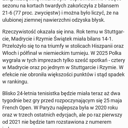
sezonu na kortach twar­dych za­koń­czy­ła z bi­lan­sem
21-6 (77 proc. zwy­cięstw) i można było liczyć, że na
ulu­bio­nej ziemnej na­wierzch­ni odzyska błysk.
Rze­czy­wi­stość okazała się inna. Rok temu w Stut­t­gar­
cie, Ma­dry­cie i Rzymie Świątek miała bilans 14-1.
Prze­ło­ży­ło się to na triumfy w sto­li­cach Hisz­pa­nii oraz
Włoch i pół­fi­nał w nie­miec­kim tur­nie­ju. W 2025 Polka
wygrała w tych im­pre­zach tylko sześć spotkań - cztery
w Ma­dry­cie oraz po jednym w Stut­t­gar­cie i Rzymie. W
efekcie nie obro­ni­ła więk­szo­ści punktów i stąd spadek
w ran­kin­gu.
Blisko 24-letnia te­ni­sist­ka będzie miała teraz aż dwa
ty­go­dnie bez gry przed roz­po­czy­na­ją­cym się 25 maja
French Open. W Paryżu naj­lep­sza była w 2020 roku
oraz w trzech ostat­nich edy­cjach, ale po raz pierw­szy
od 2021 nie będzie tam roz­sta­wio­na z numerem