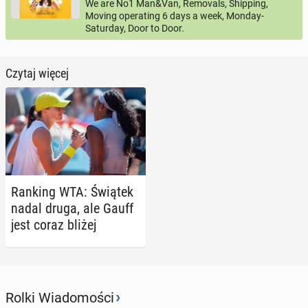
We are No1 Man&Van, Removals, Shipping,
Moving operating 6 days a week, Monday-
Saturday, Door to Door.
Czytaj więcej
Ranking WTA: Świątek
nadal druga, ale Gauff
jest coraz bliżej
›
Rolki Wiadomości