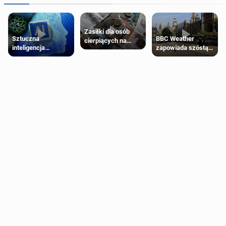
Zasiłki dla osób
Sztuczna
BBC Weather
cierpiących na
inteligencja
zapowiada szóstą
schorzenia
próbowała oszukać
falę upałów w
psychiczne
człowieka
Londynie