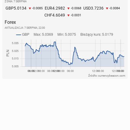
Z DNIA: 7 SIERPNIA
5.0134
4.2982
3.7236
GBP
EUR
USD
-0.0085
-0.0068
-0.0084
4.6049
CHF
-0.0031
Forex
AKTUALIZACJA:
7 SIERPNIA, 22:00
Źródło: currencybeacon.com