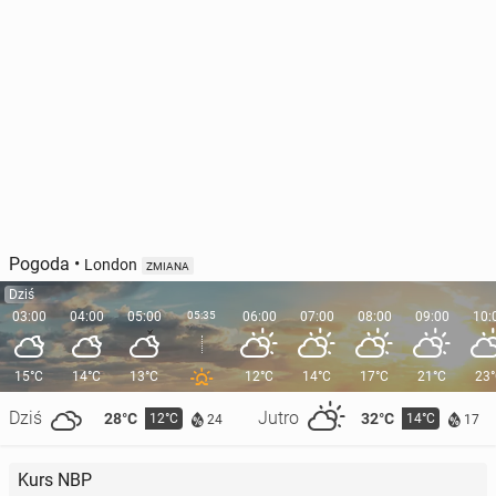
Pogoda
•
London
ZMIANA
Dziś
03:00
04:00
05:00
05:35
06:00
07:00
08:00
09:00
10:
15°C
14°C
13°C
12°C
14°C
17°C
21°C
23
Dziś
Jutro
28°C
32°C
12°C
14°C
24
17
Kurs NBP