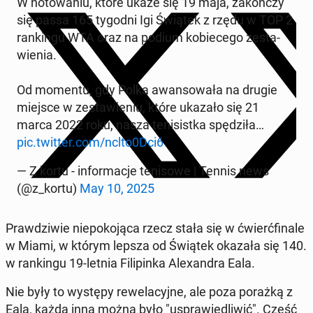
W no­to­wa­niu, które ukaże się 19 maja, za­koń­czy
się passa 165 tygodni Igi Świątek z rzędu w TOP 2
ran­kin­gu WTA oraz na podium ko­bie­ce­go ze­sta­
wie­nia.
Od momentu, gdy Polka awan­so­wa­ła na drugie
miejsce w ze­sta­wie­niu, które ukazało się 21
marca 2022 roku, nasza te­ni­sist­ka spę­dzi­ła…
pic.twitter.com/nclto0Dci6
— Z kortu - in­for­ma­cje te­ni­so­we | Tennis news
(@z_kortu)
May 10, 2025
Praw­dzi­wie nie­po­ko­ją­ca rzecz stała się w ćwierć­fi­na­le
w Miami, w którym lepsza od Świątek okazała się 140.
w ran­kin­gu 19-letnia Fi­li­pin­ka Ale­xan­dra Eala.
Nie były to występy re­we­la­cyj­ne, ale poza porażką z
Ealą, każdą inną można było "uspra­wie­dli­wić". Część