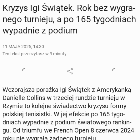
Kryzys Igi Świątek. Rok bez wy­gra­
ne­go tur­nie­ju, a po 165 ty­go­dniach
wy­pad­nie z podium
11 MAJA 2025, 14:30
Ten tekst przeczytasz w 3 minuty
Wczo­raj­sza porażka Igi Świątek z Ame­ry­kan­ką
Da­niel­le Collins w trze­ciej rundzie tur­nie­ju w
Rzymie to kolejne świa­dec­two kryzysu formy
pol­skiej te­ni­sist­ki. W jej efekcie po 165 ty­go­
dniach wy­pad­nie z podium świa­to­we­go ran­kin­
gu. Od triumfu we French Open 8 czerwca 2024
roku nie wygrała żadnego tur­nie­ju.