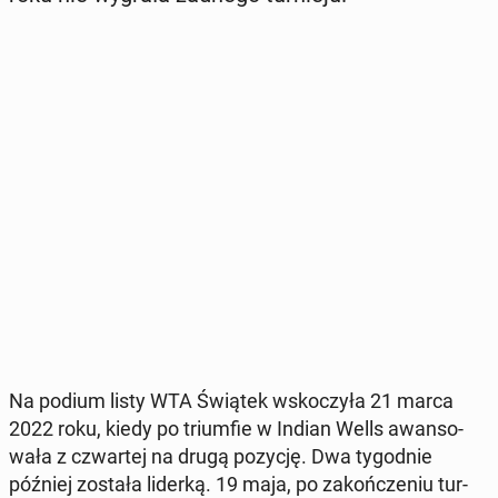
Na podium listy WTA Świątek wsko­czy­ła 21 marca
2022 roku, kiedy po trium­fie w Indian Wells awan­so­
wa­ła z czwar­tej na drugą pozycję. Dwa ty­go­dnie
później została liderką. 19 maja, po za­koń­cze­niu tur­