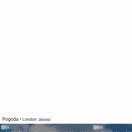
Pogoda
•
London
ZMIANA
Dziś
Jutro