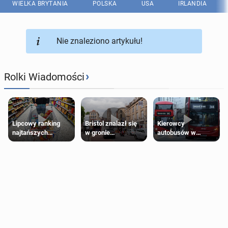
WIELKA BRYTANIA
POLSKA
USA
IRLANDIA
Nie znaleziono artykułu!
›
Rolki Wiadomości
Lipcowy ranking
Bristol znalazł się
Kierowcy
najtańszych
w gronie
autobusów w
supermarketów
najlepszych
Londynie
kierunków podróży
zapowiadają strajki
na świecie