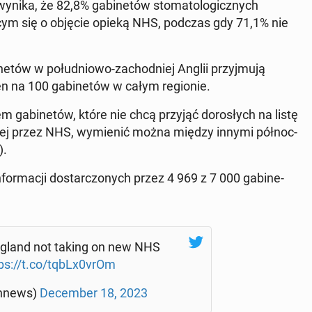
ynika, że 82,8% ga­bi­ne­tów sto­ma­to­lo­gicz­nych
ą­cym się o objęcie opieką NHS, podczas gdy 71,1% nie
­ne­tów w po­łu­dnio­wo-za­chod­niej Anglii przyj­mu­ją
n na 100 ga­bi­ne­tów w całym re­gio­nie.
 ga­bi­ne­tów, które nie chcą przyjąć do­ro­słych na listę
wa­nej przez NHS, wy­mie­nić można między innymi pół­noc­
).
for­ma­cji do­star­czo­nych przez 4 969 z 7 000 ga­bi­ne­
 England not taking on new NHS
ps://t.co/tqbLx0vrOm
an­news)
De­cem­ber 18, 2023