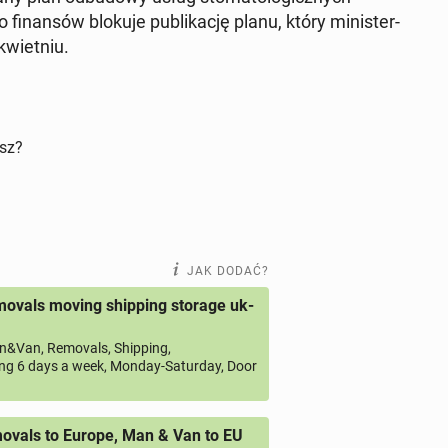
fi­nan­sów blokuje pu­bli­ka­cję planu, który mi­ni­ster­
kwiet­niu.
isz?
JAK DODAĆ?
ovals moving shipping storage uk-
&Van, Removals, Shipping,
ng 6 days a week, Monday-Saturday, Door
vals to Europe, Man & Van to EU