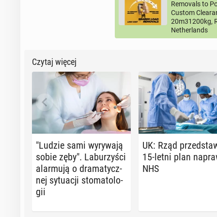
Removals to Po
Custom Clearan
20m31200kg, R
Netherlands
Czytaj więcej
"Ludzie sami wy­ry­wa­ją
UK: Rząd przed­sta­w
sobie zęby". La­bu­rzy­ści
15-letni plan napr
alar­mu­ją o dra­ma­tycz­
NHS
nej sy­tu­acji sto­ma­to­lo­
gii