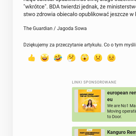
"wkrótce". BDA twier­dzi jednak, że mi­ni­ster­stwo 
stwo zdrowia obie­ca­ło opu­bli­ko­wać jeszcze w 
The Guardian / Jagoda Sowa
Dziękujemy za przeczytanie artykułu. Co o tym myśl
LINKI SPONSOROWANE
european rem
eu
We are No1 Man
Moving operati
to Door.
Kanguro Remo