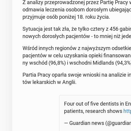
Z analizy prze­pro­wa­dzo­nej przez Partię Pracy w
odmawia le­cze­nia osobom do­ro­słym ubie­ga­j
przyj­mu­je osób poniżej 18. roku życia.
Sy­tu­acja jest tak zła, że tylko cztery z 456 ga­bi
nowych do­ro­słych pa­cjen­tów - to mniej niż jede
Wśród innych re­gio­nów z naj­wyż­szym od­set­kiem
pa­cjen­tów w celu uzy­ska­nia opieki fi­nan­so­
ny wschód (96,8%) i wschod­ni Mi­dlands (94,3%
Partia Pracy oparła swoje wnioski na ana­li­zie in­
tów le­kar­skich w Anglii.
Four out of five den­ti­sts in
pa­tients, re­se­arch shows
htt
— Gu­ar­dian news (@gu­ar­di