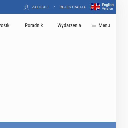
English
•
ZALOGUJ
REJESTRACJA
Version
ostki
Poradnik
Wydarzenia
Menu