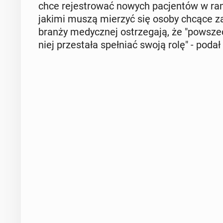
chce re­je­stro­wać nowych pa­cjen­tów w ra
jakimi muszą mierzyć się osoby chcące zadb
branży me­dycz­nej ostrze­ga­ją, że "po­wszec
niej prze­sta­ła speł­niać swoją rolę" - podał