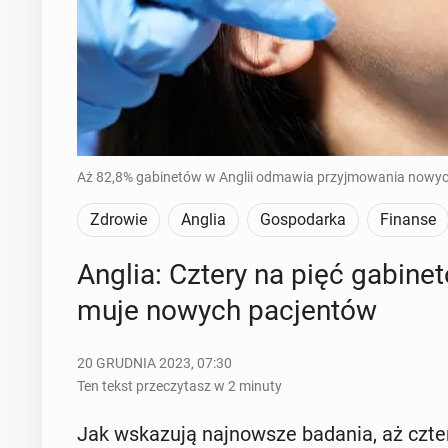
Aż 82,8% gabinetów w Anglii odmawia przyjmowania nowych
Zdrowie
Anglia
Gospodarka
Finanse
Anglia: Cztery na pięć ga­bi­ne­
mu­je nowych pa­cjen­tów
20 GRUDNIA 2023, 07:30
Ten tekst przeczytasz w 2 minuty
Jak wska­zu­ją naj­now­sze badania, aż cztery