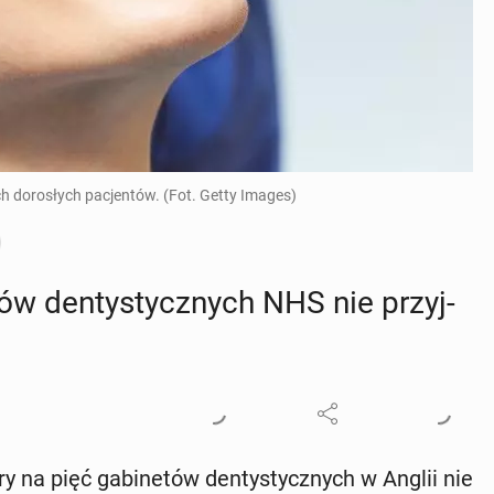
 dorosłych pacjentów. (Fot. Getty Images)
tów den­ty­stycz­nych NHS nie przyj­
 na pięć ga­bi­ne­tów den­ty­stycz­nych w Anglii nie