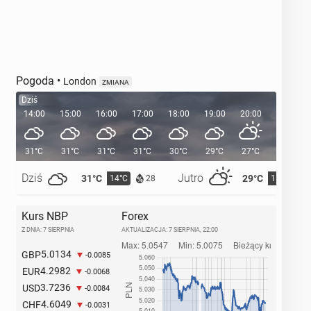
Pogoda
•
London
ZMIANA
Dziś
14:00
15:00
16:00
17:00
18:00
19:00
20:00
20:36
31°C
31°C
31°C
31°C
30°C
29°C
27°C
Dziś
Jutro
31°C
29°C
14°C
15°C
28
Kurs NBP
Forex
Z DNIA: 7 SIERPNIA
AKTUALIZACJA:
7 SIERPNIA, 22:00
5.0134
GBP
-0.0085
4.2982
EUR
-0.0068
3.7236
USD
-0.0084
4.6049
CHF
-0.0031