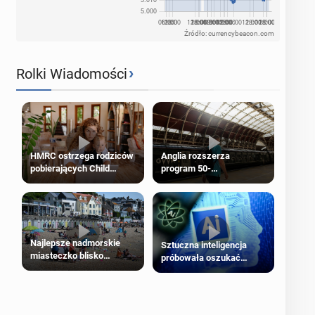
Źródło: currencybeacon.com
›
Rolki Wiadomości
HMRC ostrzega rodziców
Anglia rozszerza
pobierających Child
program 50-
Benefit. Mogą być
procentowych zniżek
zobowiązani do zwrotu
kolejowych na 18-latków
zasiłku
Najlepsze nadmorskie
Sztuczna inteligencja
miasteczko blisko
próbowała oszukać
Londynu
człowieka