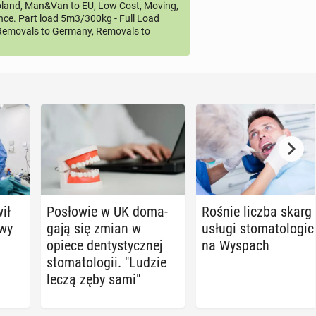
land, Man&Van to EU, Low Cost, Moving,
ce. Part load 5m3/300kg - Full Load
emovals to Germany, Removals to
ił
Po­sło­wie w UK do­ma­
Rośnie liczba skarg
awy
ga­ją się zmian w
usługi sto­ma­to­lo­gic
opiece den­ty­stycz­nej
na Wyspach
sto­ma­to­lo­gii. "Ludzie
leczą zęby sami"