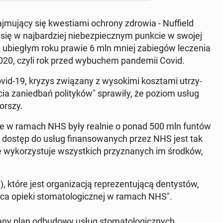
j­mu­ją­cy się kwe­stia­mi ochrony zdrowia - Nuf­field
e się w naj­bar­dziej nie­bez­piecz­nym punkcie w swojej
a­li w ubie­głym roku prawie 6 mln mniej za­bie­gów le­cze­nia
20, czyli rok przed wy­bu­chem pan­de­mii Covid.
id-19, kryzys zwią­za­ny z wy­so­ki­mi kosz­ta­mi utrzy­
e­cia za­nie­dbań po­li­ty­ków" spra­wi­ły, że poziom usług
orszy.
cz­ne w ramach NHS były realnie o ponad 500 mln funtów
h dostęp do usług fi­nan­so­wa­nych przez NHS jest tak
 wy­ko­rzy­stu­je wszyst­kich przy­zna­nych im środków,
 które jest or­ga­ni­za­cją re­pre­zen­tu­ją­cą den­ty­stów,
ńca opieki sto­ma­to­lo­gicz­nej w ramach NHS".
ny plan od­bu­do­wy usług sto­ma­to­lo­gicz­nych