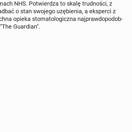
mach NHS. Po­twier­dza to skalę trud­no­ści, z
ać o stan swojego uzę­bie­nia, a eks­per­ci z
h­na opieka sto­ma­to­lo­gicz­na naj­praw­do­po­dob­
 "The Gu­ar­dian".