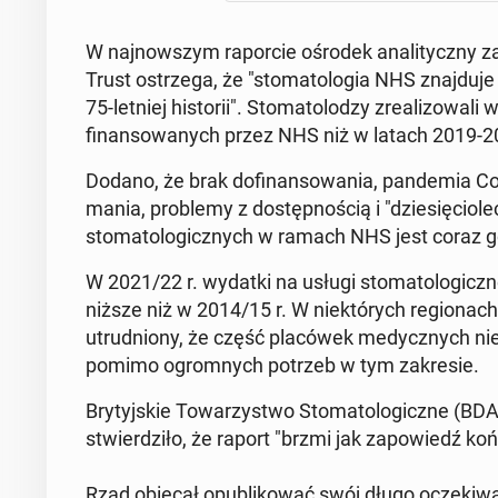
W naj­now­szym ra­por­cie ośrodek ana­li­tycz­ny za
Trust ostrze­ga, że "sto­ma­to­lo­gia NHS znaj­du­j
75-letniej hi­sto­rii". Sto­ma­to­lo­dzy zre­ali­zo­w
fi­nan­so­wa­nych przez NHS niż w latach 2019-20
Dodano, że brak do­fi­nan­so­wa­nia, pan­de­mia Cov
ma­nia, pro­ble­my z do­stęp­no­ścią i "dzie­się­cio­l
sto­ma­to­lo­gicz­nych w ramach NHS jest coraz g
W 2021/22 r. wydatki na usługi sto­ma­to­lo­gi
niższe niż w 2014/15 r. W nie­któ­rych re­gio­nac
utrud­nio­ny, że część pla­có­wek me­dycz­nych nie
pomimo ogrom­nych potrzeb w tym za­kre­sie.
Bry­tyj­skie To­wa­rzy­stwo Sto­ma­to­lo­gicz­ne (BDA),
stwier­dzi­ło, że raport "brzmi jak za­po­wiedź ko
Rząd obiecał opu­bli­ko­wać swój długo ocze­ki­wa­