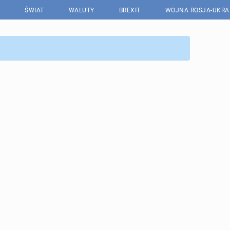
ŚWIAT
WALUTY
BREXIT
WOJNA ROSJA-UKRA