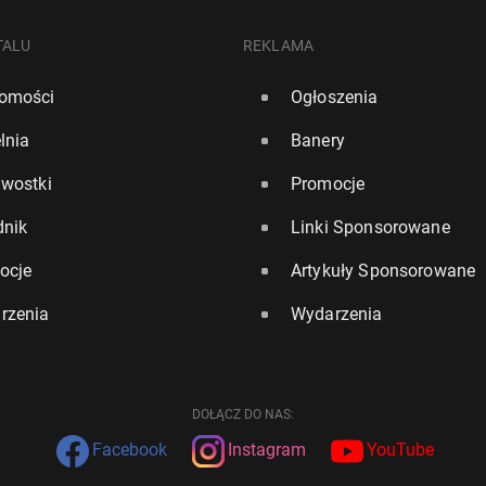
TALU
REKLAMA
omości
Ogłoszenia
lnia
Banery
awostki
Promocje
dnik
Linki Sponsorowane
ocje
Artykuły Sponsorowane
rzenia
Wydarzenia
DOŁĄCZ DO NAS:
Facebook
Instagram
YouTube