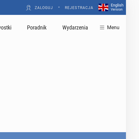
English
•
ZALOGUJ
REJESTRACJA
Version
ostki
Poradnik
Wydarzenia
Menu