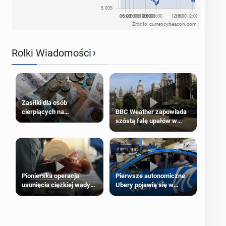
Źródło: currencybeacon.com
›
Rolki Wiadomości
Zasiłki dla osób
cierpiących na
BBC Weather zapowiada
schorzenia psychiczne
szóstą falę upałów w
Londynie
Pierwsze autonomiczne
Pionierska operacja
Ubery pojawią się w
usunięcia ciężkiej wady
Londynie jeszcze tego
wrodzonej płodu w łonie
lata
matki