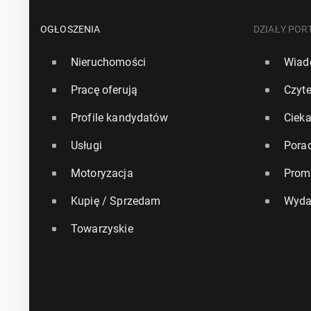
OGŁOSZENIA
DZIAŁY POR
Nieruchomości
Wiad
Pracę oferują
Czyte
Profile kandydatów
Ciek
Usługi
Pora
Motoryzacja
Prom
Kupię / Sprzedam
Wyda
Towarzyskie