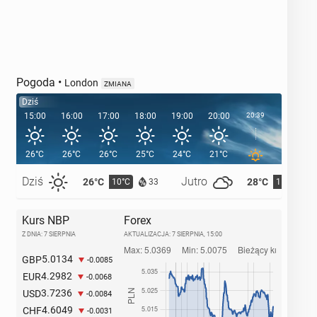
Pogoda
•
London
ZMIANA
Dziś
15:00
16:00
17:00
18:00
19:00
20:00
20:39
21:00
26°C
26°C
26°C
25°C
24°C
21°C
19°C
Dziś
Jutro
26°C
28°C
10°C
11°C
33
Kurs NBP
Forex
Z DNIA: 7 SIERPNIA
AKTUALIZACJA:
7 SIERPNIA, 15:00
5.0134
GBP
-0.0085
4.2982
EUR
-0.0068
3.7236
USD
-0.0084
4.6049
CHF
-0.0031