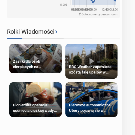
Źródło: currencybeacon.com
›
Rolki Wiadomości
Zasiłki dla osób
cierpiących na
BBC Weather zapowiada
schorzenia psychiczne
szóstą falę upałów w
Londynie
Pierwsze autonomiczne
Pionierska operacja
Ubery pojawią się w
usunięcia ciężkiej wady
Londynie jeszcze tego
wrodzonej płodu w łonie
lata
matki