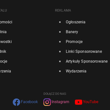
TALU
REKLAMA
omości
Ogłoszenia
lnia
Banery
awostki
Promocje
dnik
Linki Sponsorowane
ocje
Artykuły Sponsorowane
rzenia
Wydarzenia
DOŁĄCZ DO NAS:
Facebook
Instagram
YouTube