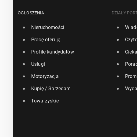
OGŁOSZENIA
DZIAŁY POR
Nieruchomości
Wiad
Pracę oferują
Czyte
Profile kandydatów
Ciek
Usługi
Pora
Motoryzacja
Prom
Kupię / Sprzedam
Wyda
Towarzyskie