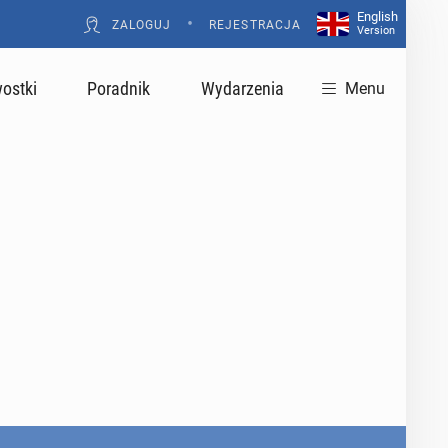
English
•
ZALOGUJ
REJESTRACJA
Version
ostki
Poradnik
Wydarzenia
Menu