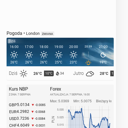
Pogoda
•
London
ZMIANA
Dziś
16:00
17:00
18:00
19:00
20:00
20:39
21:00
22:00
26°C
26°C
26°C
25°C
23°C
19°C
17°C
Dziś
Jutro
26°C
28°C
10°C
11°C
34
Kurs NBP
Forex
Z DNIA: 7 SIERPNIA
AKTUALIZACJA:
7 SIERPNIA, 16:00
5.0134
GBP
-0.0085
4.2982
EUR
-0.0068
3.7236
USD
-0.0084
4.6049
CHF
-0.0031