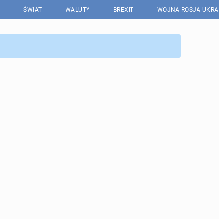
ŚWIAT
WALUTY
BREXIT
WOJNA ROSJA-UKRA