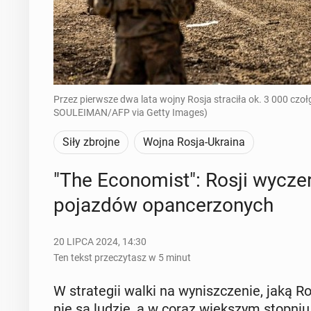
Przez pierwsze dwa lata wojny Rosja straciła ok. 3 000 czo
SOULEIMAN/AFP via Getty Images)
Siły zbrojne
Wojna Rosja-Ukraina
"The Eco­no­mist": Rosji wy­cze
po­jaz­dów opan­ce­rzo­nych
20 LIPCA 2024, 14:30
Ten tekst przeczytasz w 5 minut
W stra­te­gii walki na wy­nisz­cze­nie, jaką R
nie są ludzie, a w coraz więk­szym stopniu w