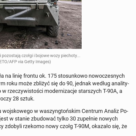
po­zo­sta­ją czołgi i bojowe wozy pie­cho­ty...
ETO/AFP via Getty Images)
a na linię frontu ok. 175 sto­sun­ko­wo no­wo­cze­snych
m roku może zbliżyć się do 90, jednak według ana­li­ty­
w rze­czy­wi­sto­ści mo­der­ni­za­cje star­szych T-90A, a
o­czy 28 sztuk.
a­łu woj­sko­we­go w wa­szyng­toń­skim Centrum Analiz Po­
sja jest w stanie zbu­do­wać tylko 30 zu­peł­nie nowych
cy zdobyli rzekomo nowy czołg T-90M, okazało się, że