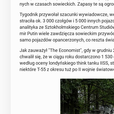
nych w czasach so­wiec­kich. Zapasy te są ogrom
Ty­go­dnik przy­wo­łał sza­cun­ki wy­wia­dow­cze
stra­ci­ła ok. 3 000 czołgów i 5 000 innych po­jaz
ana­li­ty­ka ze Sztok­holm­skie­go Centrum Studiów
mir Putin wiele za­wdzię­cza so­wiec­kim przy­wó
samo po­jaz­dów opan­ce­rzo­nych, co reszta św
Jak za­uwa­żył "The Eco­no­mist", gdy w grudniu 2
chwalił się, że w ciągu roku do­star­czo­no 1 530 
według oceny lon­dyń­skie­go think tanku IISS, s
nie­któ­re T-55 z okresu tuż po II wojnie świa­to­we