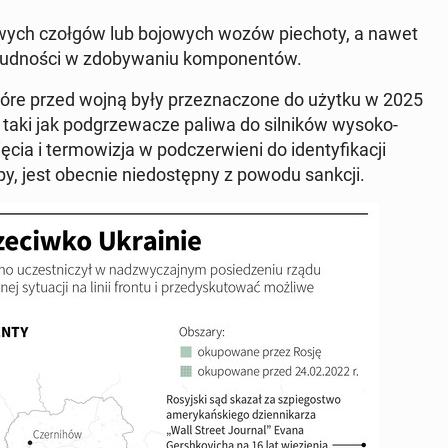
ych czołgów lub bo­jo­wych wozów pie­cho­ty, a nawet
rud­no­ści w zdo­by­wa­niu kom­po­nen­tów.
tóre przed wojną były prze­zna­czo­ne do użytku w 2025
 taki jak pod­grze­wa­cze paliwa do sil­ni­ków wy­so­ko­
ia i ter­mo­wi­zja w pod­czer­wie­ni do iden­ty­fi­ka­cji
opy, jest obecnie nie­do­stęp­ny z powodu sankcji.