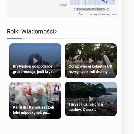
Źródło: currencybeacon.com
›
Rolki Wiadomości
Brytyjskiej gospodarce
Coraz więcej kobiet w UK
grozi recesja, jeśli kryzys
rezygnuje z roli druhny na
na Bliskim Wschodzie się
ślubie
przedłuży
Turyści już nie chcą
Karol III i Kamila zaczęli
upałów. Coraz
letni odpoczynek po
popularniejsze
Igrzyskach Wspólnoty w
„coolcation”
Glasgow