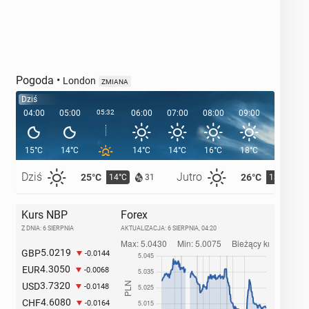
Pogoda
•
London
ZMIANA
Dziś
04:00
05:00
05:32
06:00
07:00
08:00
09:00
10:00
15°C
14°C
14°C
14°C
16°C
18°C
18°C
Dziś
Jutro
25°C
26°C
14°C
13°C
31
Kurs NBP
Forex
Z DNIA: 6 SIERPNIA
AKTUALIZACJA:
6 SIERPNIA, 04:20
5.0219
GBP
-0.0144
4.3050
EUR
-0.0068
3.7320
USD
-0.0148
4.6080
CHF
-0.0164