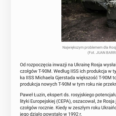
Naj­więk­szym pro­ble­mem dla Rosji 
(Fot. JUAN BARR
Od roz­po­czę­cia inwazji na Ukrainę Rosja wysłał
czołgów T-90M. Według IISS ich pro­duk­cja w ty
ka IISS Mi­cha­ela Gjer­sta­da więk­szość T-90M to 
pro­duk­cja nowych T-90M w tym roku nie prze­kr
Paweł Łuzin, ekspert ds. ro­syj­skie­go po­ten­cj
li­ty­ki Eu­ro­pej­skiej (CEPA), osza­co­wał, że Ro
czołgów rocznie. Kiedy w zeszłym roku Ukra­iń­
jego działo po­wsta­ło w 1992 r.