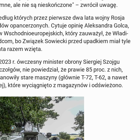
ne, ale nie są nie­skoń­czo­ne" – zwrócił uwagę.
, według których przez pierw­sze dwa lata wojny Rosja
­dów opan­ce­rzo­nych. Cytuje opinię Alek­san­dra Golca,
 Wschod­nio­eu­ro­pej­skich, który za­uwa­żył, że Wła­di­
d­com, bo Związek So­wiec­ki przed upad­kiem miał tyle
iata razem wzięta.
023 r. ów­cze­sny mi­ni­ster obrony Sier­giej Szojgu
czołgów, nie po­wie­dział, że prawie 85 proc. z nich,
ta­no­wi­ły stare maszyny (głównie T-72, T-62, a nawet
j), które wy­cią­gnię­to z ma­ga­zy­nów i od­świe­żo­no.