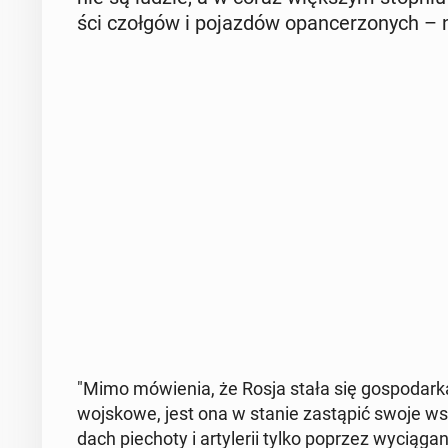
ści czołgów i po­jaz­dów opan­ce­rzo­nych – na
"Mimo mó­wie­nia, że Rosja stała się go­spo­dar­k
woj­sko­we, jest ona w stanie za­stą­pić swoje wst
dach pie­cho­ty i ar­ty­le­rii tylko poprzez wy­cią­