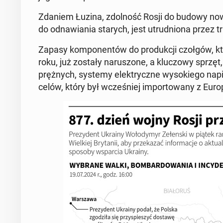
Zdaniem Łuzina, zdol­ność Rosji do budowy now
do od­na­wia­nia starych, jest utrud­nio­na przez t
Zapasy kom­po­nen­tów do pro­duk­cji czołgów, k
roku, już zostały na­ru­szo­ne, a klu­czo­wy sprzęt,
pręż­nych, systemy elek­trycz­ne wy­so­kie­go na­pię­c
celów, który był wcze­śniej im­por­to­wa­ny z Eur