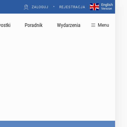
English
•
ZALOGUJ
REJESTRACJA
Version
ostki
Poradnik
Wydarzenia
Menu