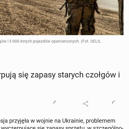
łgów i 5 000 innych pojazdów opancerzonych. (Fot. DELIL
r­pu­ją się zapasy starych czołgów i
osja przy­ję­ła w wojnie na Ukra­inie, pro­ble­mem
y­czer­pu­ją­ce się zapasy sprzętu, w szcze­gól­no­