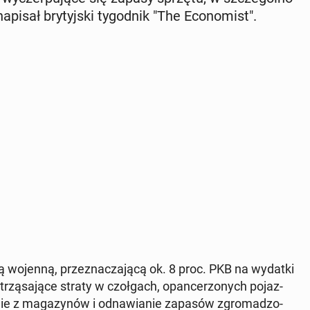
pisał bry­tyj­ski ty­go­dnik "The Eco­no­mist".
ą wojenną, prze­zna­cza­ją­cą ok. 8 proc. PKB na wydatki
rzą­sa­ją­ce straty w czoł­gach, opan­ce­rzo­nych po­jaz­
ga­nie z ma­ga­zy­nów i od­na­wia­nie zapasów zgro­ma­dzo­