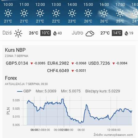
10:00
11:00
12:00
13:00
14:00
15:00
16:00
17:00
18:
21°C
21°C
21°C
22°C
23°C
26°C
26°C
25°C
24
Dziś
Jutro
26°C
27°C
10°C
14°C
40
19
Kurs NBP
Z DNIA: 7 SIERPNIA
5.0134
4.2982
3.7236
GBP
EUR
USD
-0.0085
-0.0068
-0.0084
4.6049
CHF
-0.0031
Forex
AKTUALIZACJA:
7 SIERPNIA, 09:30
Źródło: currencybeacon.com