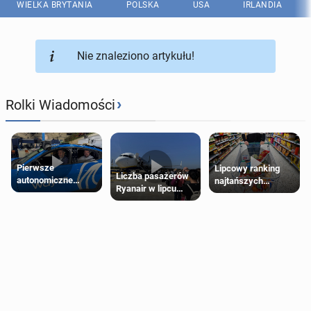
WIELKA BRYTANIA
POLSKA
USA
IRLANDIA
Nie znaleziono artykułu!
›
Rolki Wiadomości
Pierwsze
Lipcowy ranking
Liczba pasażerów
autonomiczne
najtańszych
Ryanair w lipcu
Ubery pojawią się
supermarketów
pobiła rekord
w Londynie jeszcze
tego lata