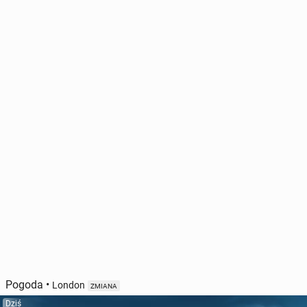
Pogoda
•
London
ZMIANA
Dziś