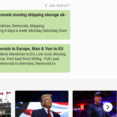
JAK DODAĆ?
ovals moving shipping storage uk-
&Van, Removals, Shipping,
ng 6 days a week, Monday-Saturday, Door
vals to Europe, Man & Van to EU
land, Man&Van to EU, Low Cost, Moving,
ce. Part load 5m3/300kg - Full Load
emovals to Germany, Removals to