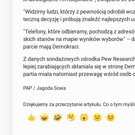
"Widzimy ludzi, którzy z pew­no­ścią od­ro­bi­li w
tecz­ną decyzję i próbują znaleźć naj­lep­szych u
"Te­le­fo­ny, które od­bie­ra­my, po­cho­dzą z adr
skich stanów na mapie wyników wyborów" – doda
par­cie mają De­mo­kra­ci.
Z danych son­da­żo­wych ośrodka Pew Re­se­arch
le­piej za­ra­bia­ją­cych skła­nia­ła się w stronę D
partia miała na­to­miast prze­wa­gę wśród osób o 
PAP / Jagoda Sowa
Dziękujemy za przeczytanie artykułu. Co o tym myśl