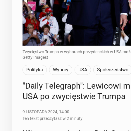
Zwycięstwo Trumpa w wyborach prezydenckich w USA może o
Getty Images)
Polityka
Wybory
USA
Społeczeństwo
"Daily Te­le­graph": Le­wi­co­wi mi
USA po zwy­cię­stwie Trumpa
9 LISTOPADA 2024, 14:00
Ten tekst przeczytasz w 2 minuty