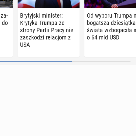
dza­
Bry­tyj­ski mi­ni­ster:
Od wyboru Trumpa n
ę do
Krytyka Trumpa ze
bo­gat­sza dzie­siąt­ka
strony Partii Pracy nie
świata wzbo­ga­ci­ła 
za­szko­dzi re­la­cjom z
o 64 mld USD
USA