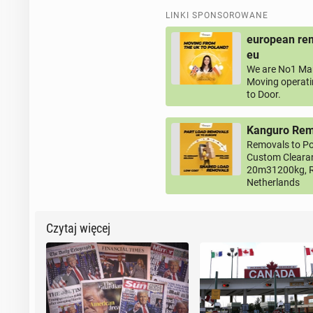
LINKI SPONSOROWANE
european rem
eu
We are No1 Man
Moving operati
to Door.
Kanguro Remo
Removals to Po
Custom Clearan
20m31200kg, R
Netherlands
Czytaj więcej