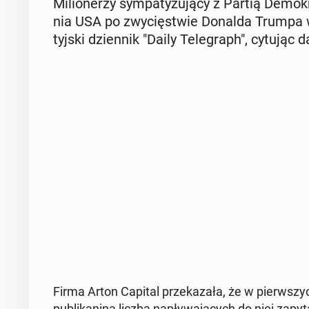
Mi­lio­ne­rzy sym­pa­ty­zu­ją­cy z Partią De­mo
nia USA po zwy­cię­stwie Donalda Trumpa w 
tyj­ski dzien­nik "Daily Te­le­graph", cytując 
Firma Arton Capital prze­ka­za­ła, że w pierw­szyc
pu­bli­ka­ni­na liczba na­pły­wa­ją­cych do niej z