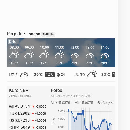
Pogoda
•
London
ZMIANA
Dziś
08:00
09:00
10:00
11:00
12:00
13:00
14:00
15:00
18°C
18°C
19°C
21°C
24°C
27°C
28°C
29°C
Dziś
Jutro
29°C
32°C
12°C
14°C
24
Kurs NBP
Forex
Z DNIA: 7 SIERPNIA
AKTUALIZACJA:
7 SIERPNIA, 22:00
5.0134
GBP
-0.0085
4.2982
EUR
-0.0068
3.7236
USD
-0.0084
4.6049
CHF
-0.0031