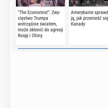
"The Eco­no­mist": Zwy­
Ame­ry­ka­nie spraw­
cię­stwo Trumpa
ją, jak prze­nieść si
wstrzą­śnie światem,
Kanady
może skłonić do agresji
Rosję i Chiny