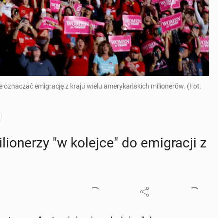
znaczać emigrację z kraju wielu amerykańskich milionerów. (Fot.
­lio­ne­rzy "w kolejce" do emi­gra­cji z