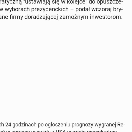
­kra­tycz­ną "usta­wia­ją się w kolejce" do opusz­cze­
wy­bo­rach pre­zy­denc­kich – podał wczoraj bry­
dane firmy do­ra­dza­ją­cej za­moż­nym in­we­sto­rom.
h 24 go­dzi­nach po ogło­sze­niu pro­gno­zy wy­gra­nej Re­
apytań w sprawie wyjazdu z USA wzrosła pię­cio­krot­nie.