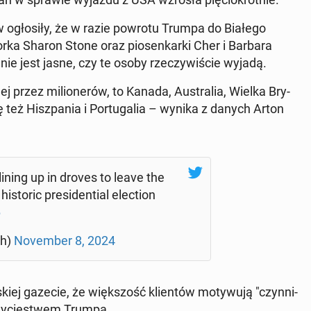
­tów ogło­si­ły, że w razie powrotu Trumpa do Białego
ka Sharon Stone oraz pio­sen­kar­ki Cher i Barbara
 nie jest jasne, czy te osoby rze­czy­wi­ście wyjadą.
a­nej przez mi­lio­ne­rów, to Kanada, Au­stra­lia, Wielka Bry­
ię też Hisz­pa­nia i Por­tu­ga­lia – wynika z danych Arton
e lining up in droves to leave the
sto­ric pre­si­den­tial elec­tion
6
ph)
No­vem­ber 8, 2024
skiej gazecie, że więk­szość klien­tów mo­ty­wu­ją "czyn­ni­
 zwy­cię­stwem Trumpa.