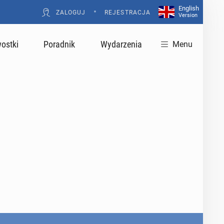
English
•
ZALOGUJ
REJESTRACJA
Version
ostki
Poradnik
Wydarzenia
Menu