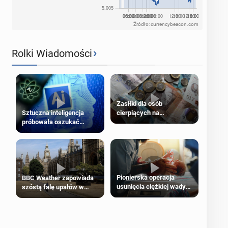
Źródło: currencybeacon.com
›
Rolki Wiadomości
Zasiłki dla osób
cierpiących na
Sztuczna inteligencja
schorzenia psychiczne
próbowała oszukać
człowieka
Pionierska operacja
BBC Weather zapowiada
usunięcia ciężkiej wady
szóstą falę upałów w
wrodzonej płodu w łonie
Londynie
matki