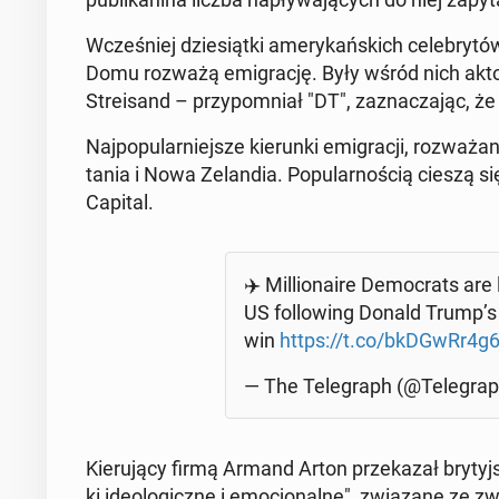
Wcze­śniej dzie­siąt­ki ame­ry­kań­skich ce­le­bry
Domu rozważą emi­gra­cję. Były wśród nich aktor
Stre­isand – przy­po­mniał "DT", za­zna­cza­jąc, że
Naj­po­pu­lar­niej­sze kie­run­ki emi­gra­cji, roz­wa­ż
ta­nia i Nowa Ze­lan­dia. Po­pu­lar­no­ścią cieszą s
Capital.
✈️ Mil­lio­na­ire De­mo­crats ar
US fol­lo­wing Donald Trump’s hi­
win
https://t.co/bkDGwRr4g
— The Te­le­graph (@Te­le­gra
Kie­ru­ją­cy firmą Armand Arton prze­ka­zał bry­tyj­
ki ide­olo­gicz­ne i emo­cjo­nal­ne", zwią­za­ne ze