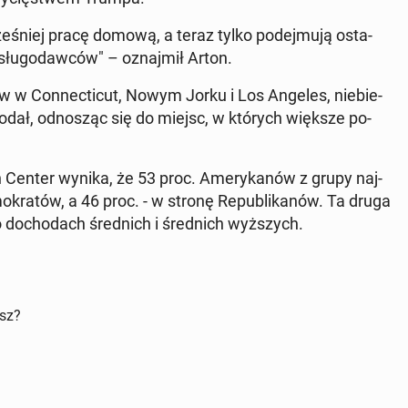
cze­śniej pracę domową, a teraz tylko po­dej­mu­ją osta­
słu­go­daw­ców" – oznaj­mił Arton.
esów w Con­nec­ti­cut, Nowym Jorku i Los Angeles, nie­bie­
ł, od­no­sząc się do miejsc, w których większe po­
 Center wynika, że 53 proc. Ame­ry­ka­nów z grupy naj­
e­mo­kra­tów, a 46 proc. - w stronę Re­pu­bli­ka­nów. Ta druga
do­cho­dach śred­nich i śred­nich wyż­szych.
isz?