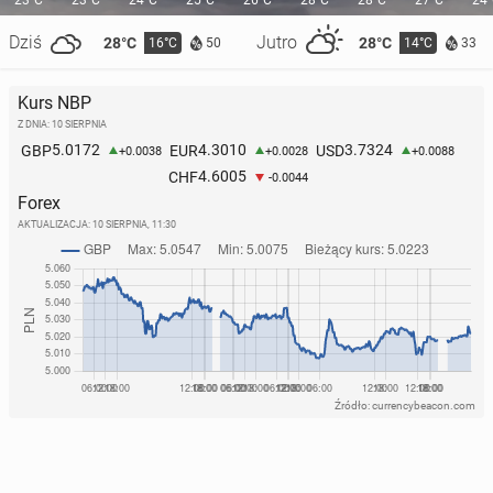
23°C
23°C
24°C
25°C
26°C
28°C
28°C
27°C
24
Dziś
Jutro
28°C
28°C
16°C
14°C
50
33
Media: Pre­zy­dent UEFA Ceferin zboj­ko­to­wał finał MŚ
2026
Kurs NBP
37
21 lipca, 12:30
Z DNIA: 10 SIERPNIA
5.0172
4.3010
3.7324
GBP
EUR
USD
+0.0038
+0.0028
+0.0088
4.6005
CHF
-0.0044
Forex
AKTUALIZACJA:
10 SIERPNIA, 11:30
Źródło: currencybeacon.com