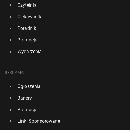
Czytelnia
Ciekawostki
Poradnik
Promocje
Wydarzenia
MŚ 2026: Zwy­cięz­cy otrzy­ma­ją też pa­miąt­ko­we pier­
ście­nie
REKLAMA
46
18 lipca, 09:30
Ogłoszenia
Banery
Promocje
Linki Sponsorowane