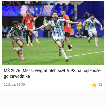
MŚ 2026: Messi wygrał ple­bi­scyt AIPS na naj­lep­sze­
go za­wod­ni­ka
32
22 lipca, 12:30