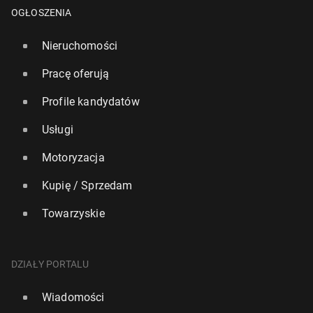
OGŁOSZENIA
Nieruchomości
Pracę oferują
Profile kandydatów
Usługi
Motoryzacja
Kupię / Sprzedam
MŚ 2026: Anglia brą­zo­wym me­da­li­stą po wy­gra­nej
6:4 z Francją
Towarzyskie
104
19 lipca, 09:30
DZIAŁY PORTALU
Wiadomości