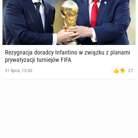
Re­zy­gna­cja doradcy In­fan­ti­no w związku z planami
pry­wa­ty­za­cji tur­nie­jów FIFA
27
31 lipca, 15:30