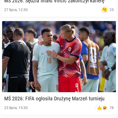
MŚ 2026: Sędzia finału Vincić za­koń­czył karierę
25
27 lipca, 12:30
MŚ 2026: FIFA ogło­si­ła Drużynę Marzeń tur­nie­ju
78
23 lipca, 15:30