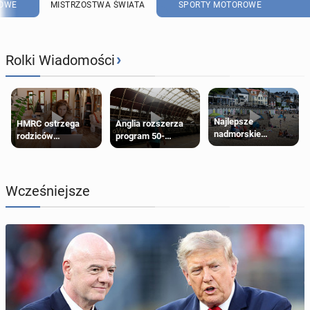
OWE
MISTRZOSTWA ŚWIATA
SPORTY MOTOROWE
›
Rolki Wiadomości
Najlepsze
HMRC ostrzega
Anglia rozszerza
nadmorskie
rodziców
program 50-
miasteczko blisko
pobierających Child
procentowych
Londynu
Benefit. Mogą być
zniżek kolejowych
zobowiązani do
na 18-latków
zwrotu zasiłku
Wcześniejsze