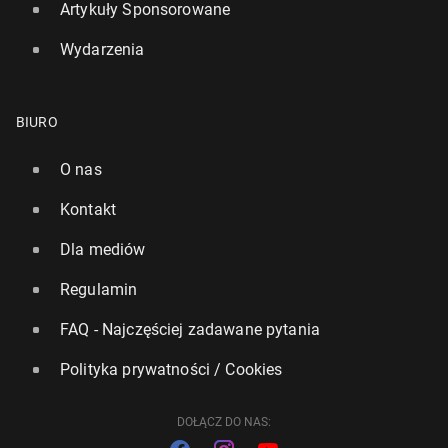
Artykuły Sponsorowane
Wydarzenia
BIURO
O nas
MŚ 2026: Sło­we­niec Vincić sędzią głównym finału
Kontakt
23
17 lipca, 15:30
Dla mediów
Regulamin
FAQ - Najczęściej zadawane pytania
Polityka prywatności / Cookies
DOŁĄCZ DO NAS: