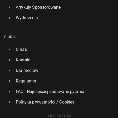
Artykuły Sponsorowane
Wydarzenia
BIURO
PŚ w skokach: Piątka za­wod­ni­ków na Wil­lin­gen
wybrana
O nas
29 stycznia, 08:30
Kontakt
Dla mediów
Regulamin
FAQ - Najczęściej zadawane pytania
Polityka prywatności / Cookies
DOŁĄCZ DO NAS: