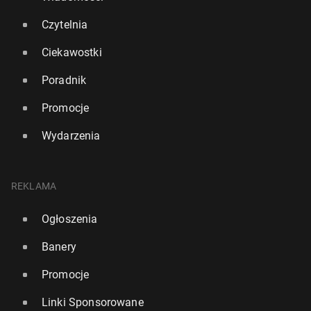
Czytelnia
Ciekawostki
Poradnik
Promocje
Wydarzenia
PŚ w skokach: Prevc znów wygrał w Wil­lin­gen, Żyła
dzie­wią­ty
REKLAMA
2 lutego, 08:00
Ogłoszenia
Banery
Promocje
Linki Sponsorowane