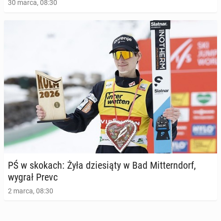
30 marca, 08:30
PŚ w skokach: Żyła dzie­sią­ty w Bad Mit­tern­dorf,
wygrał Prevc
2 marca, 08:30