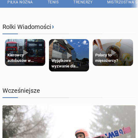
PIŁKA NOŻNA
TENIS
TRENERZY
MISTRZOSTWA Ś
›
Rolki Wiadomości
Kierowcy
Polacy to
Wyjątkowe
autobusów w
mięsożercy?
wyzwanie dla
Londynie
posiadaczy kart
zapowiadają strajki
Tesco Clubcard!
Wcześniejsze