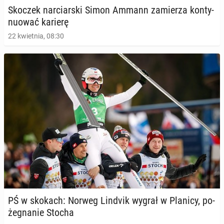
Skoczek nar­ciar­ski Simon Ammann za­mie­rza kon­ty­
nu­ować karierę
22 kwietnia, 08:30
PŚ w skokach: Norweg Lindvik wygrał w Planicy, po­
że­gna­nie Stocha