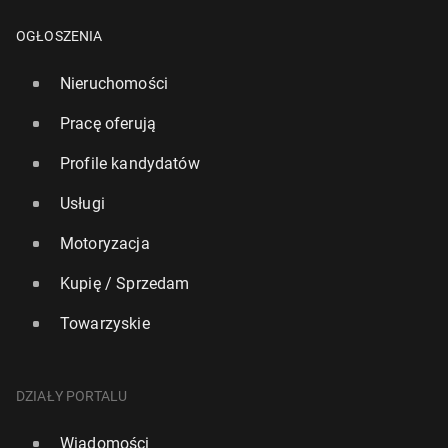
OGŁOSZENIA
Nieruchomości
Pracę oferują
Profile kandydatów
Usługi
Motoryzacja
Igrzy­ska 2026: WADA zbada do­nie­sie­nia o po­więk­
Kupię / Sprzedam
szo­nych pe­ni­sach skocz­ków nar­ciar­skich
Towarzyskie
7 lutego, 11:30
DZIAŁY PORTALU
Wiadomości