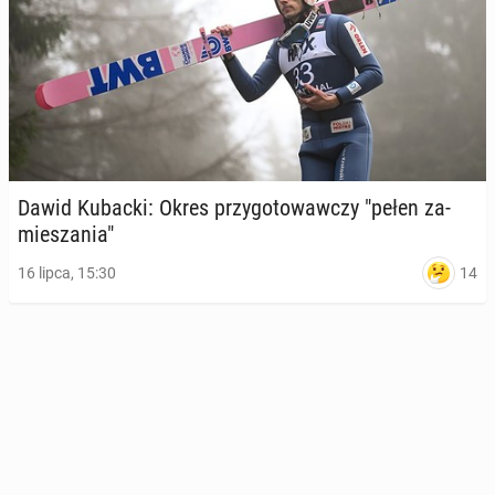
Dawid Kubacki: Okres przy­go­to­waw­czy "pełen za­
mie­sza­nia"
14
16 lipca, 15:30