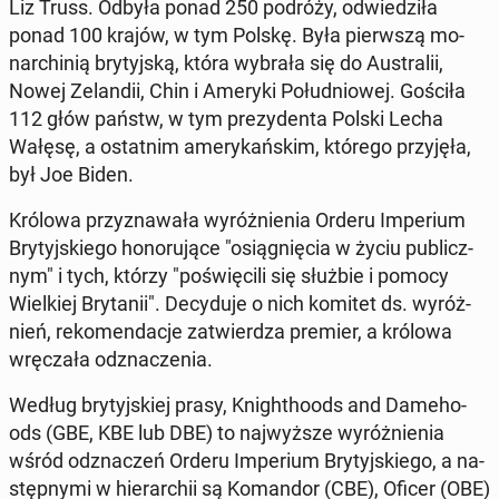
Liz Truss. Odbyła ponad 250 podróży, od­wie­dzi­ła
ponad 100 krajów, w tym Polskę. Była pierw­szą mo­
nar­chi­nią bry­tyj­ską, która wybrała się do Au­stra­lii,
Nowej Ze­lan­dii, Chin i Ameryki Po­łu­dnio­wej. Gościła
112 głów państw, w tym pre­zy­den­ta Polski Lecha
Wałęsę, a ostat­nim ame­ry­kań­skim, którego przy­ję­ła,
był Joe Biden.
Królowa przy­zna­wa­ła wy­róż­nie­nia Orderu Im­pe­rium
Bry­tyj­skie­go ho­no­ru­ją­ce "osią­gnię­cia w życiu pu­blicz­
nym" i tych, którzy "po­świę­ci­li się służbie i pomocy
Wiel­kiej Bry­ta­nii". De­cy­du­je o nich komitet ds. wy­róż­
nień, re­ko­men­da­cje za­twier­dza premier, a królowa
wrę­cza­ła od­zna­cze­nia.
Według bry­tyj­skiej prasy, Kni­gh­tho­ods and Da­me­ho­
ods (GBE, KBE lub DBE) to naj­wyż­sze wy­róż­nie­nia
wśród od­zna­czeń Orderu Im­pe­rium Bry­tyj­skie­go, a na­
stęp­ny­mi w hie­rar­chii są Ko­man­dor (CBE), Oficer (OBE)