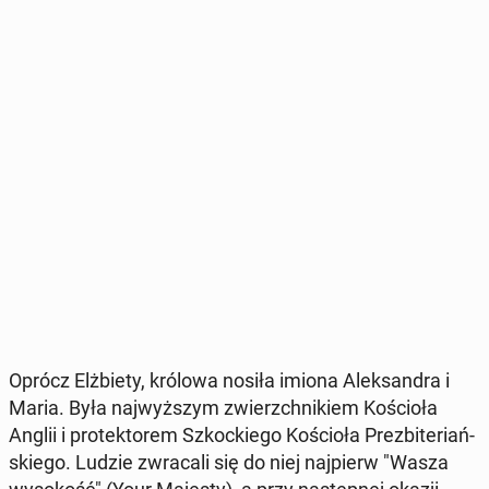
Oprócz Elż­bie­ty, królowa nosiła imiona Alek­san­dra i
Maria. Była naj­wyż­szym zwierzch­ni­kiem Ko­ścio­ła
Anglii i pro­tek­to­rem Szkoc­kie­go Ko­ścio­ła Pre­zbi­te­riań­
skie­go. Ludzie zwra­ca­li się do niej naj­pierw "Wasza