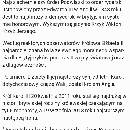
Naj­szla­chet­niej­szy Order Pod­wiąz­ki to order ry­cer­ski
usta­no­wio­ny przez Edwarda III w Anglii w 1348 roku.
Jest to naj­star­szy order ry­cer­ski w bry­tyj­skim sys­te­
mie ho­no­ro­wym. Wyż­szy­mi są jedynie Krzyż Wik­to­rii i
Krzyż Jerzego.
Według nie­któ­rych ob­ser­wa­to­rów, królowa Elż­bie­ta II
naj­bar­dziej znana była ze swojego mo­ral­ne­go wspar­
cia dla Bry­tyj­czy­ków podczas II wojny świa­to­wej oraz
z dłu­go­wiecz­no­ści.
Po śmierci Elż­bie­ty II jej naj­star­szy syn, 73-letni Karol,
do­tych­cza­so­wy książę Walii, został królem Anglii.
Król Karol III 20 kwiet­nia 2011 roku stał się naj­dłu­żej w
hi­sto­rii bry­tyj­skiej rodziny kró­lew­skiej cze­ka­ją­cym na
tytuł mo­nar­chy, a 19 wrze­śnia 2013 roku naj­star­szym
na­stęp­cą tronu.
"Jego styl rzą­dze­nia będzie bardzo różny. Będzie ak­