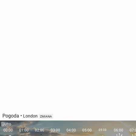
Pogoda
•
London
ZMIANA
Jutro
00:00
01:00
02:00
03:00
04:00
05:00
05:33
06:00
07: