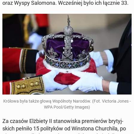
oraz Wyspy Sa­lo­mo­na. Wcze­śniej było ich łącznie 33.
Królowa była także głową Wspól­no­ty Narodów. (Fot. Vic­to­ria Jones -
WPA Pool/Getty Images)
Za czasów Elż­bie­ty II sta­no­wi­ska pre­mie­rów bry­tyj­
skich pełniło 15 po­li­ty­ków od Win­sto­na Chur­chi­la, po