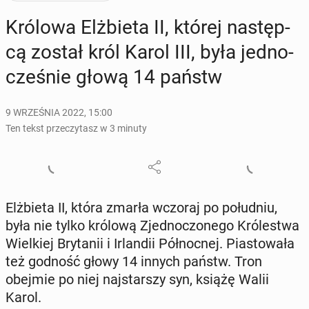
Królowa Elż­bie­ta II, której na­stęp­
cą został król Karol III, była jed­no­
cze­śnie głową 14 państw
9 WRZEŚNIA 2022, 15:00
Ten tekst przeczytasz w 3 minuty
Elż­bie­ta II, która zmarła wczoraj po po­łu­dniu,
była nie tylko królową Zjed­no­czo­ne­go Kró­le­stwa
Wiel­kiej Bry­ta­nii i Ir­lan­dii Pół­noc­nej. Pia­sto­wa­ła
też godność głowy 14 innych państw. Tron
obejmie po niej naj­star­szy syn, książę Walii
Karol.