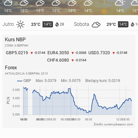
15°C
15°C
15°C
15°C
15°C
14°C
14°C
15
Jutro
Sobota
25°C
29°C
14°C
14°C
28
1
Kurs NBP
Z DNIA: 6 SIERPNIA
5.0219
4.3050
3.7320
GBP
EUR
USD
-0.0144
-0.0068
-0.0148
4.6080
CHF
-0.0164
Forex
AKTUALIZACJA:
6 SIERPNIA, 23:10
Źródło: currencybeacon.com