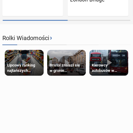
›
Rolki Wiadomości
Lipcowy ranking
Bristol znalazł się
Kierowcy
najtańszych
w gronie
autobusów w
supermarketów
najlepszych
Londynie
kierunków podróży
zapowiadają strajki
na świecie