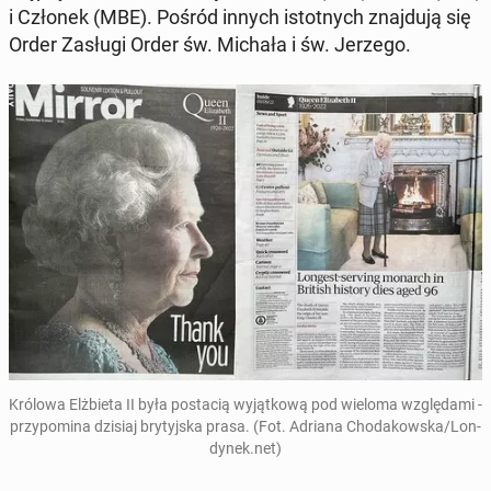
i Członek (MBE). Pośród innych istot­nych znaj­du­ją się
Order Zasługi Order św. Michała i św. Jerzego.
Królowa Elż­bie­ta II była po­sta­cią wy­jąt­ko­wą pod wieloma wzglę­da­mi -
przy­po­mi­na dzisiaj bry­tyj­ska prasa. (Fot. Adriana Cho­da­kow­ska/Lon­
dy­nek.net)