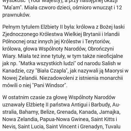
wy­so­kość" (Your Majesty), a przy na­stęp­nej okazji
"Ma’am". Miała czworo dzieci, ośmioro wnucząt i 12
pra­wnu­ków.
Pełnym tytułem Elż­bie­ty II była: królowa z Bożej łaski
Zjed­no­czo­ne­go Kró­le­stwa Wiel­kiej Bry­ta­nii i Ir­lan­dii
Pół­noc­nej oraz innych jej Kró­lestw i Te­ry­to­riów,
królowa, głowa Wspól­no­ty Narodów, Obroń­czy­ni
Wiary. Miała też inne tytuły, w tym także nie­ofi­cjal­ne
jak np. "Matka wszyst­kich ludzi" od narodu Salish w
Ka­na­dzie, czy "Biała Czapla", jak na­zy­wa­li ją Maorysi w
Nowej Ze­lan­dii. Nie­za­do­wo­le­ni z ist­nie­nia mo­nar­chii
mówili o niej "Pani Windsor".
W ostat­nim czasie za głowę Wspól­no­ty Narodów
uzna­wa­ły Elż­bie­tę II państwa Antigui i Barbudy, Au­
stra­lia, Bahamy, Belize, Grenada, Kanada, Jamajka,
Nowa Ze­lan­dia, Papua-Nowa Gwinea, Saint Kitts i
Nevis, Saint Lucia, Saint Vincent i Gre­na­dyn, Tuvalu