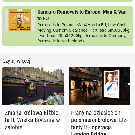
Kanguro Removals to Europe, Man & Van
to EU
Removals to Poland, Man&Van to EU, Low Cost,
Moving, Custom Clearance. Part load 5m3/300kg
- Full Load 20m31200kg, Removals to Germany,
Removals to Netherlands
Czytaj więcej
Zmarła królowa Elż­bie­
Plany na dzie­sięć dni
ta II. Wielka Bry­ta­nia w
po śmierci kró­lo­wej Elż­
żałobie
bie­ty II - ope­ra­cja
London Bridge