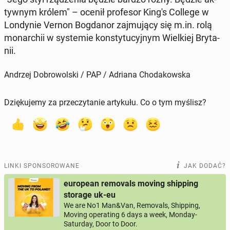
tyw­nym królem" – ocenił pro­fe­sor King's College w
Lon­dy­nie Vernon Bog­da­nor zaj­mu­ją­cy się m.in. rolą
mo­nar­chii w sys­te­mie kon­sty­tu­cyj­nym Wiel­kiej Bry­ta­
nii.
Andrzej Dobrowolski / PAP / Adriana Chodakowska
Dziękujemy za przeczytanie artykułu. Co o tym myślisz?
LINKI SPONSOROWANE
JAK DODAĆ?
european removals moving shipping
storage uk-eu
We are No1 Man&Van, Removals, Shipping,
Moving operating 6 days a week, Monday-
Saturday, Door to Door.