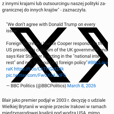
z innymi krajami lub out­so­ur­cin­gu naszej po­li­ty­ki za­
gra­nicz­nej do innych krajów" - za­zna­czy­ła.
"We don’t agree with Donald Trump on every
issue"
Foreign Se­cre­ta­ry Yvette Cooper re­sponds to the
US pre­si­dent’s cri­ti­cism of the UK go­vern­ment and
says Keir Starmer is acting in the "na­tio­nal in­te­
rest" and not "out­so­ur­cing foreign policy"
#BBC­Lau­
raK
https://t.co/CkTHGctZ4k
pic.twitter.com/FwGX3A7dF6
— BBC Po­li­tics (@BBC­Po­li­tics)
March 8, 2026
Blair jako premier podjął w 2003 r. decyzję o udziale
Wiel­kiej Bry­ta­nii w wojnie przeciw Irakowi w ramach
mię­dzy­na­ro­do­wej ko­ali­cji pod wodzą USA, mimo