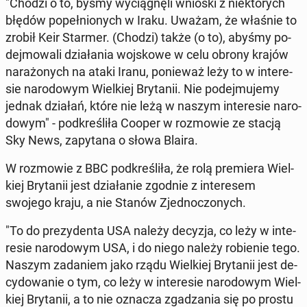
"Chodzi o to, byśmy wy­cią­gnę­li wnioski z nie­któ­rych
błędów po­peł­nio­nych w Iraku. Uważam, że właśnie to
zrobił Keir Starmer. (Chodzi) także (o to), abyśmy po­
dej­mo­wa­li dzia­ła­nia woj­sko­we w celu obrony krajów
na­ra­żo­nych na ataki Iranu, po­nie­waż leży to w in­te­re­
sie na­ro­do­wym Wiel­kiej Bry­ta­nii. Nie po­dej­mu­je­my
jednak działań, które nie leżą w naszym in­te­re­sie na­ro­
do­wym" - pod­kre­śli­ła Cooper w roz­mo­wie ze stacją
Sky News, za­py­ta­na o słowa Blaira.
W roz­mo­wie z BBC pod­kre­śli­ła, że rolą pre­mie­ra Wiel­
kiej Bry­ta­nii jest dzia­ła­nie zgodnie z in­te­re­sem
swojego kraju, a nie Stanów Zjed­no­czo­nych.
"To do pre­zy­den­ta USA należy decyzja, co leży w in­te­
re­sie na­ro­do­wym USA, i do niego należy ro­bie­nie tego.
Naszym za­da­niem jako rządu Wiel­kiej Bry­ta­nii jest de­
cy­do­wa­nie o tym, co leży w in­te­re­sie na­ro­do­wym Wiel­
kiej Bry­ta­nii, a to nie oznacza zga­dza­nia się po prostu