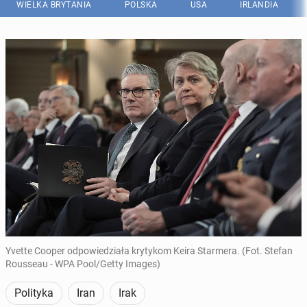
WIELKA BRYTANIA
POLSKA
USA
IRLANDIA
Yvette Cooper odpowiedziała krytykom Keira Starmera. (Fot. Stefan
Rousseau - WPA Pool/Getty Images)
Polityka
Iran
Irak