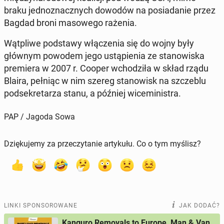
braku jed­no­znacz­nych dowodów na po­sia­da­nie przez
Bagdad broni ma­so­we­go rażenia.
Wąt­pli­we pod­sta­wy włą­cze­nia się do wojny były
głównym powodem jego ustą­pie­nia ze sta­no­wi­ska
pre­mie­ra w 2007 r. Cooper wcho­dzi­ła w skład rządu
Blaira, pełniąc w nim szereg sta­no­wisk na szcze­blu
pod­se­kre­ta­rza stanu, a później wi­ce­mi­ni­stra.
PAP / Jagoda Sowa
Dziękujemy za przeczytanie artykułu. Co o tym myślisz?
LINKI SPONSOROWANE
JAK DODAĆ?
Kanguro Removals to Europe, Man & Van