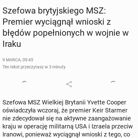
Szefowa bry­tyj­skie­go MSZ:
Premier wy­cią­gnął wnioski z
błędów po­peł­nio­nych w wojnie w
Iraku
9 MARCA, 09:45
Ten tekst przeczytasz w 3 minuty
Szefowa MSZ Wiel­kiej Bry­ta­nii Yvette Cooper
oświad­czy­ła wczoraj, że premier Keir Starmer
nie zde­cy­do­wał się na aktywne za­an­ga­żo­wa­nie
kraju w ope­ra­cję mi­li­tar­ną USA i Izraela przeciw
Iranowi, po­nie­waż wy­cią­gnął wnioski z tego, co