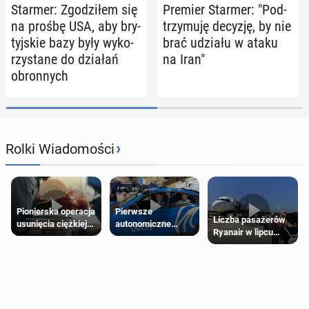
Starmer: Zgo­dzi­łem się
Premier Starmer: "Pod­
na prośbę USA, aby bry­
trzy­mu­ję decyzję, by nie
tyj­skie bazy były wy­ko­
brać udziału w ataku
rzy­sta­ne do działań
na Iran"
obron­nych
›
Rolki Wiadomości
Pierwsze
Pionierska operacja
Liczba pasażerów
autonomiczne
usunięcia ciężkiej
Ryanair w lipcu
Ubery pojawią się
wady wrodzonej
pobiła rekord
w Londynie jeszcze
płodu w łonie matki
tego lata