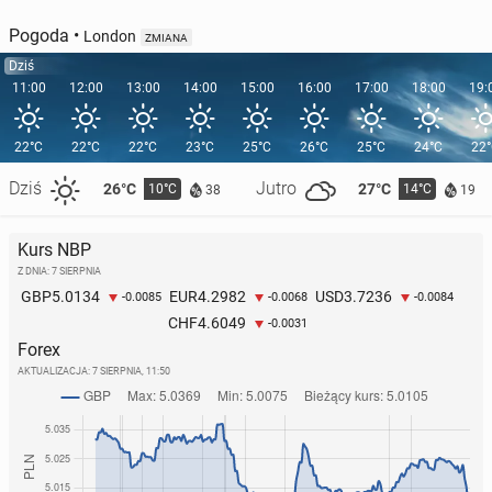
Pogoda
•
London
ZMIANA
Dziś
11:00
12:00
13:00
14:00
15:00
16:00
17:00
18:00
19:
22°C
22°C
22°C
23°C
25°C
26°C
25°C
24°C
22
Dziś
Jutro
26°C
27°C
10°C
14°C
38
19
Kurs NBP
Z DNIA: 7 SIERPNIA
5.0134
4.2982
3.7236
GBP
EUR
USD
-0.0085
-0.0068
-0.0084
4.6049
CHF
-0.0031
Forex
AKTUALIZACJA:
7 SIERPNIA, 11:50