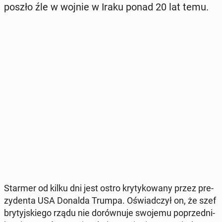
poszło źle w wojnie w Iraku ponad 20 lat temu.
Starmer od kilku dni jest ostro kry­ty­ko­wa­ny przez pre­
zy­den­ta USA Donalda Trumpa. Oświad­czył on, że szef
bry­tyj­skie­go rządu nie do­rów­nu­je swojemu po­przed­ni­