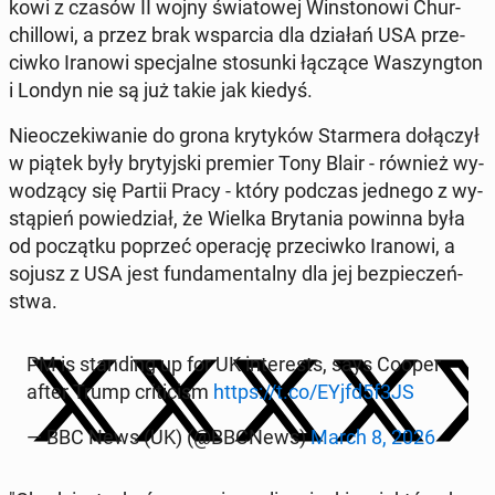
ko­wi z czasów II wojny świa­to­wej Win­sto­no­wi Chur­
chil­lo­wi, a przez brak wspar­cia dla działań USA prze­
ciw­ko Iranowi spe­cjal­ne sto­sun­ki łączące Wa­szyng­ton
i Londyn nie są już takie jak kiedyś.
Nie­ocze­ki­wa­nie do grona kry­ty­ków Star­me­ra do­łą­czył
w piątek były bry­tyj­ski premier Tony Blair - również wy­
wo­dzą­cy się Partii Pracy - który podczas jednego z wy­
stą­pień po­wie­dział, że Wielka Bry­ta­nia powinna była
od po­cząt­ku poprzeć ope­ra­cję prze­ciw­ko Iranowi, a
sojusz z USA jest fun­da­men­tal­ny dla jej bez­pie­czeń­
stwa.
PM is stan­ding up for UK in­te­re­sts, says Cooper
after Trump cri­ti­cism
https://t.co/EYjfd5f3JS
— BBC News (UK) (@BBCNews)
March 8, 2026