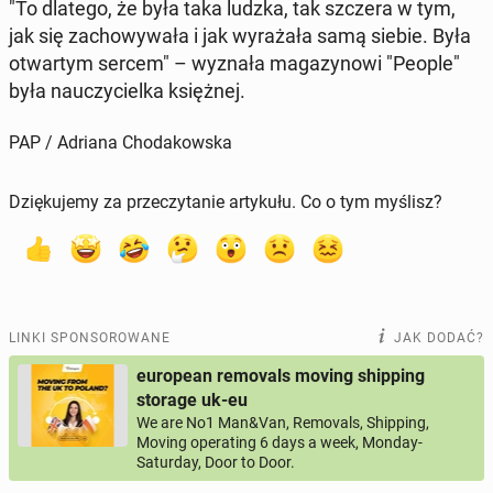
"To dlatego, że była taka ludzka, tak szczera w tym,
jak się za­cho­wy­wa­ła i jak wy­ra­ża­ła samą siebie. Była
otwar­tym sercem" – wyznała ma­ga­zy­no­wi "People"
była na­uczy­ciel­ka księż­nej.
PAP / Adriana Chodakowska
Dziękujemy za przeczytanie artykułu. Co o tym myślisz?
LINKI SPONSOROWANE
JAK DODAĆ?
european removals moving shipping
storage uk-eu
We are No1 Man&Van, Removals, Shipping,
Moving operating 6 days a week, Monday-
Saturday, Door to Door.