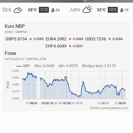
Dziś
Jutro
28°C
32°C
11°C
15°C
34
19
Kurs NBP
Z DNIA: 7 SIERPNIA
5.0134
4.2982
3.7236
GBP
EUR
USD
-0.0085
-0.0068
-0.0084
4.6049
CHF
-0.0031
Forex
AKTUALIZACJA:
7 SIERPNIA, 22:00
Źródło: currencybeacon.com