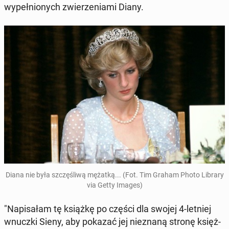
wy­peł­nio­nych zwie­rze­nia­mi Diany.
Diana nie była szczę­śli­wą mężatką... (Fot. Tim Graham Photo Library
via Getty Images)
"Na­pi­sa­łam tę książkę po części dla swojej 4-letniej
wnuczki Sieny, aby pokazać jej nie­zna­ną stronę księż­