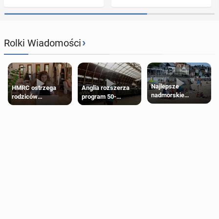
›
Rolki Wiadomości
Najlepsze
HMRC ostrzega
Anglia rozszerza
nadmorskie
rodziców
program 50-
miasteczko blisko
pobierających Child
procentowych
Londynu
Benefit. Mogą być
zniżek kolejowych
zobowiązani do
na 18-latków
zwrotu zasiłku