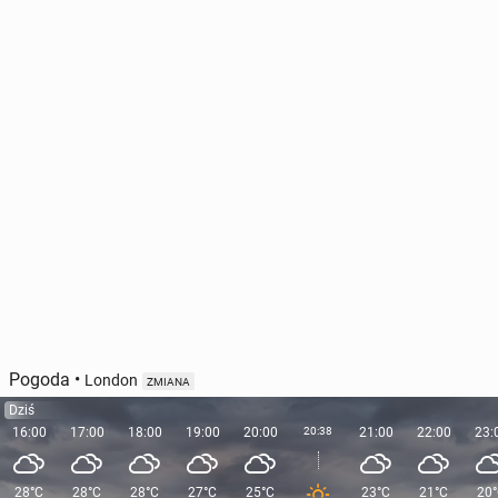
Pogoda
•
London
ZMIANA
Dziś
16:00
17:00
18:00
19:00
20:00
20:38
21:00
22:00
23:
28°C
28°C
28°C
27°C
25°C
23°C
21°C
20