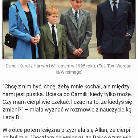
Diana i Karol z Harrym i Wil­lia­mem w 1995 roku. (Fot. Tom War­gac­
ki/Wi­re­Ima­ge)
"Chcę z nim być, chcę, żeby mnie kochał, ale między
nami jest pustka. Ucieka do Camilli, kiedy tylko może.
Czy mam cier­pli­wie czekać, licząc na to, że kiedyś się
zmieni?" – miała wyznać w roz­mo­wie z na­uczy­ciel­ką
Lady Di.
Wkrótce potem księżna przy­zna­ła się Allan, że cierpi
na bulimię. "Doszłam do wniosku, że Pałac o tym wie­