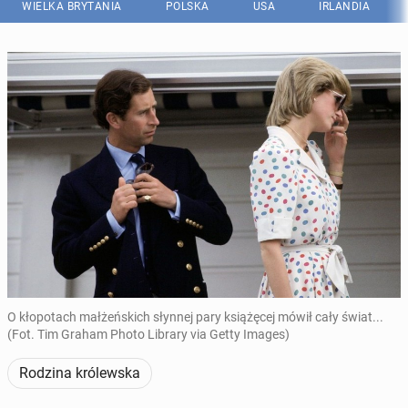
WIELKA BRYTANIA
POLSKA
USA
IRLANDIA
O kłopotach małżeńskich słynnej pary książęcej mówił cały świat...
(Fot. Tim Graham Photo Library via Getty Images)
Rodzina królewska