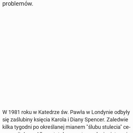
pro­ble­mów.
W 1981 roku w Ka­te­drze św. Pawła w Lon­dy­nie odbyły
się za­ślu­bi­ny księcia Karola i Diany Spencer. Za­le­d­wie
kilka tygodni po okre­śla­nej mianem "ślubu stu­le­cia" ce­