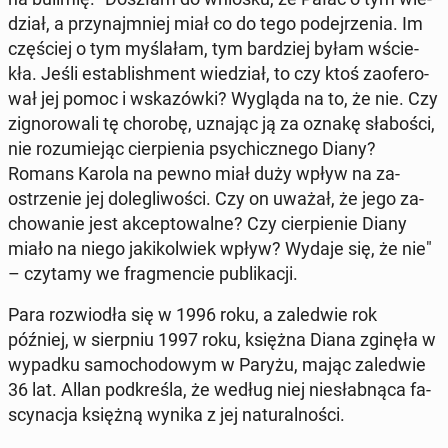
dział, a przy­naj­mniej miał co do tego po­dej­rze­nia. Im
czę­ściej o tym my­śla­łam, tym bar­dziej byłam wście­
kła. Jeśli es­ta­bli­sh­ment wie­dział, to czy ktoś za­ofe­ro­
wał jej pomoc i wska­zów­ki? Wygląda na to, że nie. Czy
zi­gno­ro­wa­li tę chorobę, uznając ją za oznakę sła­bo­ści,
nie ro­zu­mie­jąc cier­pie­nia psy­chicz­ne­go Diany?
Romans Karola na pewno miał duży wpływ na za­
ostrze­nie jej do­le­gli­wo­ści. Czy on uważał, że jego za­
cho­wa­nie jest ak­cep­to­wal­ne? Czy cier­pie­nie Diany
miało na niego ja­ki­kol­wiek wpływ? Wydaje się, że nie"
– czytamy we frag­men­cie pu­bli­ka­cji.
Para roz­wio­dła się w 1996 roku, a za­le­d­wie rok
później, w sierp­niu 1997 roku, księżna Diana zginęła w
wypadku sa­mo­cho­do­wym w Paryżu, mając za­le­d­wie
36 lat. Allan pod­kre­śla, że według niej nie­słab­ną­ca fa­
scy­na­cja księżną wynika z jej na­tu­ral­no­ści.