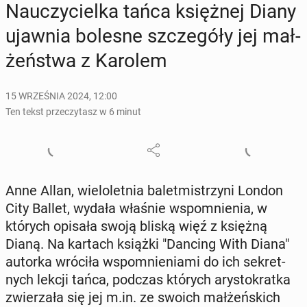
Na­uczy­ciel­ka tańca księż­nej Diany
ujawnia bolesne szcze­gó­ły jej mał­
żeń­stwa z Karolem
15 WRZEŚNIA 2024, 12:00
Ten tekst przeczytasz w 6 minut
Anne Allan, wie­lo­let­nia ba­let­mi­strzy­ni London
City Ballet, wydała właśnie wspo­mnie­nia, w
których opisała swoją bliską więź z księżną
Dianą. Na kartach książki "Dancing With Diana"
autorka wróciła wspo­mnie­nia­mi do ich se­kret­
nych lekcji tańca, podczas których ary­sto­krat­ka
zwie­rza­ła się jej m.in. ze swoich mał­żeń­skich