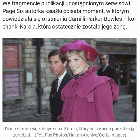
We frag­men­cie pu­bli­ka­cji udo­stęp­nio­nym ser­wi­so­wi
Page Six autorka książki opisała moment, w którym
do­wie­dzia­ła się o ist­nie­niu Camilli Parker-Bowles – ko­
chan­ki Karola, która osta­tecz­nie została jego żoną.
Diana starała się zdobyć serce Karola, który od samego po­cząt­ku ją
zdra­dzał... (Fot. Fox Photos/Hulton Archive/Getty Images)