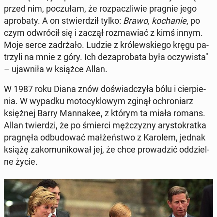
przed nim, po­czu­łam, że roz­pacz­li­wie pragnie jego
apro­ba­ty. A on stwier­dził tylko:
Brawo, ko­cha­nie
, po
czym od­wró­cił się i zaczął roz­ma­wiać z kimś innym.
Moje serce za­drża­ło. Ludzie z kró­lew­skie­go kręgu pa­
trzy­li na mnie z góry. Ich dez­apro­ba­ta była oczy­wi­sta"
– ujaw­ni­ła w książce Allan.
W 1987 roku Diana znów do­świad­czy­ła bólu i cier­pie­
nia. W wypadku mo­to­cy­klo­wym zginął ochro­niarz
księż­nej Barry Man­na­kee, z którym ta miała romans.
Allan twier­dzi, że po śmierci męż­czy­zny ary­sto­krat­ka
pra­gnę­ła od­bu­do­wać mał­żeń­stwo z Karolem, jednak
książę za­ko­mu­ni­ko­wał jej, że chce pro­wa­dzić od­dziel­
ne życie.