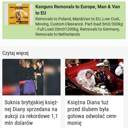
Kanguro Removals to Europe, Man & Van
to EU
Removals to Poland, Man&Van to EU, Low Cost,
Moving, Custom Clearance. Part load 5m3/300kg
- Full Load 20m31200kg, Removals to Germany,
Removals to Netherlands
Czytaj więcej
Suknia bry­tyj­skiej księż­
Księżna Diana tuż
nej Diany sprze­da­na na
przed ślubem była
aukcji za re­kor­do­we 1,1
gotowa odwołać ce­re­
mln dolarów
mo­nię