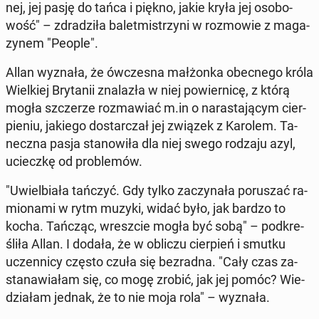
nej, jej pasję do tańca i piękno, jakie kryła jej oso­bo­
wość" – zdra­dzi­ła ba­let­mi­strzy­ni w roz­mo­wie z ma­ga­
zy­nem "People".
Allan wyznała, że ów­cze­sna mał­żon­ka obec­ne­go króla
Wiel­kiej Bry­ta­nii zna­la­zła w niej po­wier­ni­cę, z którą
mogła szcze­rze roz­ma­wiać m.in o na­ra­sta­ją­cym cier­
pie­niu, jakiego do­star­czał jej związek z Karolem. Ta­
necz­na pasja sta­no­wi­ła dla niej swego rodzaju azyl,
uciecz­kę od pro­ble­mów.
"Uwiel­bia­ła tańczyć. Gdy tylko za­czy­na­ła po­ru­szać ra­
mio­na­mi w rytm muzyki, widać było, jak bardzo to
kocha. Tańcząc, wresz­cie mogła być sobą" – pod­kre­
śli­ła Allan. I dodała, że w obliczu cier­pień i smutku
uczen­ni­cy często czuła się bez­rad­na. "Cały czas za­
sta­na­wia­łam się, co mogę zrobić, jak jej pomóc? Wie­
dzia­łam jednak, że to nie moja rola" – wyznała.