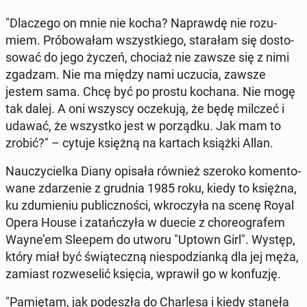
"Dla­cze­go on mnie nie kocha? Na­praw­dę nie ro­zu­
miem. Pró­bo­wa­łam wszyst­kie­go, sta­ra­łam się do­sto­
so­wać do jego życzeń, chociaż nie zawsze się z nimi
zgadzam. Nie ma między nami uczucia, zawsze
jestem sama. Chcę być po prostu kochana. Nie mogę
tak dalej. A oni wszyscy ocze­ku­ją, że będę milczeć i
udawać, że wszyst­ko jest w po­rząd­ku. Jak mam to
zrobić?" – cytuje księżną na kartach książki Allan.
Na­uczy­ciel­ka Diany opisała również szeroko ko­men­to­
wa­ne zda­rze­nie z grudnia 1985 roku, kiedy to księżna,
ku zdu­mie­niu pu­blicz­no­ści, wkro­czy­ła na scenę Royal
Opera House i za­tań­czy­ła w duecie z cho­re­ogra­fem
Wayne’em Sleepem do utworu "Uptown Girl". Występ,
który miał być świą­tecz­ną nie­spo­dzian­ką dla jej męża,
zamiast roz­we­se­lić księcia, wprawił go w kon­fu­zję.
"Pa­mię­tam, jak po­de­szła do Char­le­sa i kiedy stanęła