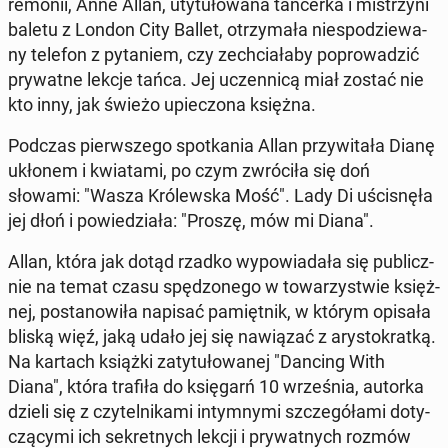
re­mo­nii, Anne Allan, uty­tu­ło­wa­na tan­cer­ka i mi­strzy­ni
baletu z London City Ballet, otrzy­ma­ła nie­spo­dzie­wa­
ny telefon z py­ta­niem, czy ze­chcia­ła­by po­pro­wa­dzić
pry­wat­ne lekcje tańca. Jej uczen­ni­cą miał zostać nie
kto inny, jak świeżo upie­czo­na księżna.
Podczas pierw­sze­go spo­tka­nia Allan przy­wi­ta­ła Dianę
ukłonem i kwia­ta­mi, po czym zwró­ci­ła się doń
słowami: "Wasza Kró­lew­ska Mość". Lady Di uści­snę­ła
jej dłoń i po­wie­dzia­ła: "Proszę, mów mi Diana".
Allan, która jak dotąd rzadko wy­po­wia­da­ła się pu­blicz­
nie na temat czasu spę­dzo­ne­go w to­wa­rzy­stwie księż­
nej, po­sta­no­wi­ła napisać pa­mięt­nik, w którym opisała
bliską więź, jaką udało jej się na­wią­zać z ary­sto­krat­ką.
Na kartach książki za­ty­tu­ło­wa­nej "Dancing With
Diana", która trafiła do księ­garń 10 wrze­śnia, autorka
dzieli się z czy­tel­ni­ka­mi in­tym­ny­mi szcze­gó­ła­mi do­ty­
czą­cy­mi ich se­kret­nych lekcji i pry­wat­nych rozmów