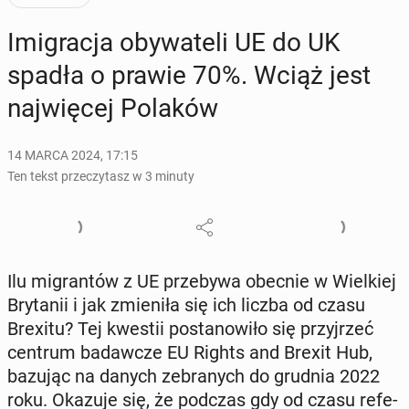
Imi­gra­cja oby­wa­te­li UE do UK
spadła o prawie 70%. Wciąż jest
naj­wię­cej Polaków
14 MARCA 2024, 17:15
Ten tekst przeczytasz w 3 minuty
Ilu mi­gran­tów z UE prze­by­wa obecnie w Wiel­kiej
Bry­ta­nii i jak zmie­ni­ła się ich liczba od czasu
Brexitu? Tej kwestii po­sta­no­wi­ło się przyj­rzeć
centrum ba­daw­cze EU Rights and Brexit Hub,
bazując na danych ze­bra­nych do grudnia 2022
roku. Okazuje się, że podczas gdy od czasu re­fe­