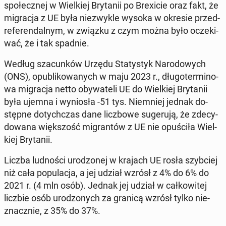
spo­łecz­nej w Wiel­kiej Bry­ta­nii po Bre­xi­cie oraz fakt, że
mi­gra­cja z UE była nie­zwy­kle wysoka w okresie przed­
re­fe­ren­dal­nym, w związku z czym można było ocze­ki­
wać, że i tak spadnie.
Według sza­cun­ków Urzędu Sta­ty­styk Na­ro­do­wych
(ONS), opu­bli­ko­wa­nych w maju 2023 r., dłu­go­ter­mi­no­
wa mi­gra­cja netto oby­wa­te­li UE do Wiel­kiej Bry­ta­nii
była ujemna i wy­nio­sła -51 tys. Nie­mniej jednak do­
stęp­ne do­tych­czas dane licz­bo­we su­ge­ru­ją, że zde­cy­
do­wa­na więk­szość mi­gran­tów z UE nie opu­ści­ła Wiel­
kiej Bry­ta­nii.
Liczba lud­no­ści uro­dzo­nej w krajach UE rosła szyb­ciej
niż cała po­pu­la­cja, a jej udział wzrósł z 4% do 6% do
2021 r. (4 mln osób). Jednak jej udział w cał­ko­wi­tej
liczbie osób uro­dzo­nych za granicą wzrósł tylko nie­
znacz­nie, z 35% do 37%.