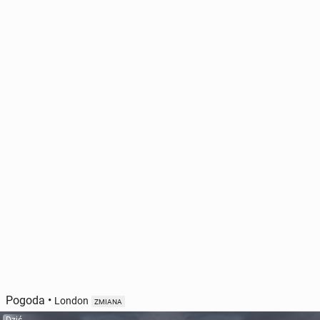
Pogoda
•
London
ZMIANA
Dziś