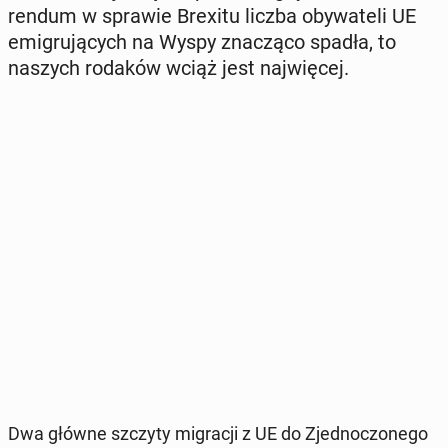
ren­dum w sprawie Brexitu liczba oby­wa­te­li UE
emi­gru­ją­cych na Wyspy zna­czą­co spadła, to
naszych rodaków wciąż jest naj­wię­cej.
Dwa główne szczyty mi­gra­cji z UE do Zjed­no­czo­ne­go