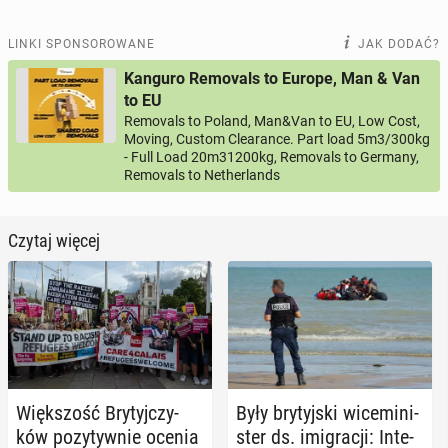
LINKI SPONSOROWANE
JAK DODAĆ?
Kanguro Removals to Europe, Man & Van
to EU
Removals to Poland, Man&Van to EU, Low Cost,
Moving, Custom Clearance. Part load 5m3/300kg
- Full Load 20m31200kg, Removals to Germany,
Removals to Netherlands
Czytaj więcej
Więk­szość Bry­tyj­czy­
Były bry­tyj­ski wi­ce­mi­ni­
ków po­zy­tyw­nie ocenia
ster ds. imi­gra­cji: In­te­