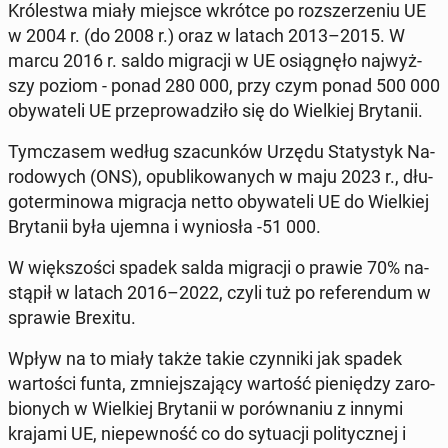
Kró­le­stwa miały miejsce wkrótce po roz­sze­rze­niu UE
w 2004 r. (do 2008 r.) oraz w latach 2013–2015. W
marcu 2016 r. saldo mi­gra­cji w UE osią­gnę­ło naj­wyż­
szy poziom - ponad 280 000, przy czym ponad 500 000
oby­wa­te­li UE prze­pro­wa­dzi­ło się do Wiel­kiej Bry­ta­nii.
Tym­cza­sem według sza­cun­ków Urzędu Sta­ty­styk Na­
ro­do­wych (ONS), opu­bli­ko­wa­nych w maju 2023 r., dłu­
go­ter­mi­no­wa mi­gra­cja netto oby­wa­te­li UE do Wiel­kiej
Bry­ta­nii była ujemna i wy­nio­sła -51 000.
W więk­szo­ści spadek salda mi­gra­cji o prawie 70% na­
stą­pił w latach 2016–2022, czyli tuż po re­fe­ren­dum w
sprawie Brexitu.
Wpływ na to miały także takie czyn­ni­ki jak spadek
war­to­ści funta, zmniej­sza­ją­cy wartość pie­nię­dzy za­ro­
bio­nych w Wiel­kiej Bry­ta­nii w po­rów­na­niu z innymi
krajami UE, nie­pew­ność co do sy­tu­acji po­li­tycz­nej i