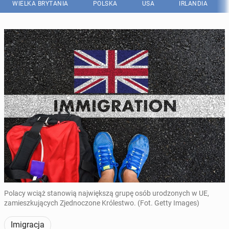
WIELKA BRYTANIA
POLSKA
USA
IRLANDIA
Polacy wciąż stanowią największą grupę osób urodzonych w UE,
zamieszkujących Zjednoczone Królestwo. (Fot. Getty Images)
Imigracja