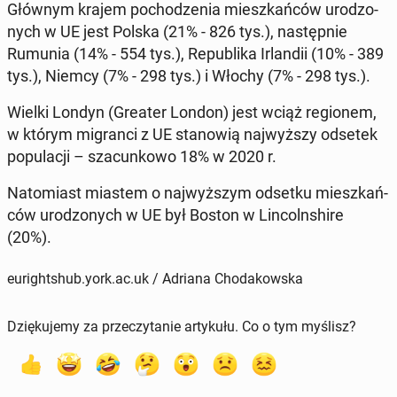
Głównym krajem po­cho­dze­nia miesz­kań­ców uro­dzo­
nych w UE jest Polska (21% - 826 tys.), na­stęp­nie
Rumunia (14% - 554 tys.), Re­pu­bli­ka Ir­lan­dii (10% - 389
tys.), Niemcy (7% - 298 tys.) i Włochy (7% - 298 tys.).
Wielki Londyn (Greater London) jest wciąż re­gio­nem,
w którym mi­gran­ci z UE sta­no­wią naj­wyż­szy odsetek
po­pu­la­cji – sza­cun­ko­wo 18% w 2020 r.
Na­to­miast miastem o naj­wyż­szym odsetku miesz­kań­
ców uro­dzo­nych w UE był Boston w Lin­coln­shi­re
(20%).
eurightshub.york.ac.uk / Adriana Chodakowska
Dziękujemy za przeczytanie artykułu. Co o tym myślisz?