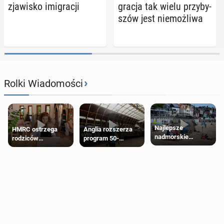
zja­wi­sko imi­gra­cji
gra­cja tak wielu przy­by­
szów jest nie­moż­li­wa
›
Rolki Wiadomości
Najlepsze
HMRC ostrzega
Anglia rozszerza
nadmorskie
rodziców
program 50-
miasteczko blisko
pobierających Child
procentowych
Londynu
Benefit. Mogą być
zniżek kolejowych
zobowiązani do
na 18-latków
zwrotu zasiłku