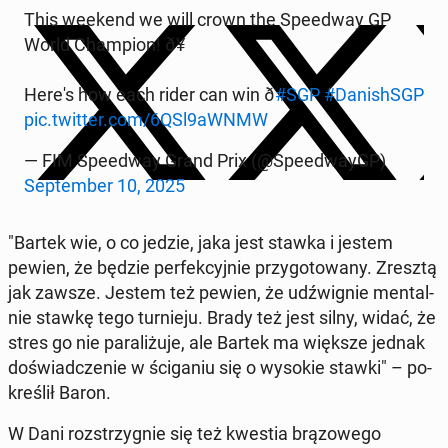
This weekend we will crown the Spe­edway GP
World Cham­pion! ð¥
Here's how each rider can win ð
#SGP
#Da­ni­shSGP
pic.twitter.com/6QSl9aWNMW
— FIM Spe­edway Grand Prix (@Spe­edwayGP)
Sep­tem­ber 10, 2025
"Bartek wie, o co jedzie, jaka jest stawka i jestem
pewien, że będzie per­fek­cyj­nie przy­go­to­wa­ny. Zresztą
jak zawsze. Jestem też pewien, że udźwi­gnie men­tal­
nie stawkę tego tur­nie­ju. Brady też jest silny, widać, że
stres go nie pa­ra­li­żu­je, ale Bartek ma większe jednak
do­świad­cze­nie w ści­ga­niu się o wysokie stawki" – po­
kre­ślił Baron.
W Dani roz­strzy­gnie się też kwestia brą­zo­we­go