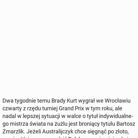
Dwa ty­go­dnie temu Brady Kurt wygrał we Wro­cła­wiu
czwarty z rzędu turniej Grand Prix w tym roku, ale
nadal w lepszej sy­tu­acji w walce o tytuł in­dy­wi­du­al­ne­
go mistrza świata na żużlu jest bro­nią­cy tytułu Bartosz
Zmar­z­lik. Jeżeli Au­stra­lij­czyk chce sięgnąć po złoto,