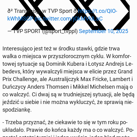
ð² Trans­mi­sja w TVP Sport ð
https://t.co/QIO­
kWhMSGP
pic.twitter.com/jOk­MVkl­LaC
— TVP SPORT (@sport_tvppl)
Sep­tem­ber 10, 2025
In­te­re­su­ją­co jest też w środku stawki, gdzie trwa
walka o miejsca w przy­szło­rocz­nym cyklu. W kom­for­
to­wej sy­tu­acje są Dominik Kubera i Łotysz Andrejs Le­
be­devs, który wy­wal­czy­li miejsca w elicie przez Grand
Prix Chal­len­ge, ale Au­stra­lij­czyk Max Fricke, Lambert i
Duń­czy­cy Anders Thomsen i Mikkel Mi­chel­sen mają o
co walczyć. Ci dwaj są w trud­niej­szej sy­tu­acji, ale będą
jeździć u siebie i nie można wy­klu­czyć, że sprawią nie­
spo­dzian­kę.
- Trzeba przy­znać, że cie­ka­wie to się w tym roku po­
ukła­da­ło. Prawie do końca każdy ma o co walczyć. Po­