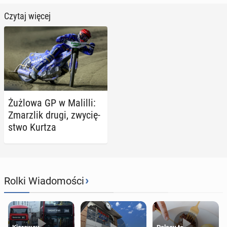
Czytaj więcej
Żużlowa GP w Malilli:
Zmar­z­lik drugi, zwy­cię­
stwo Kurtza
›
Rolki Wiadomości