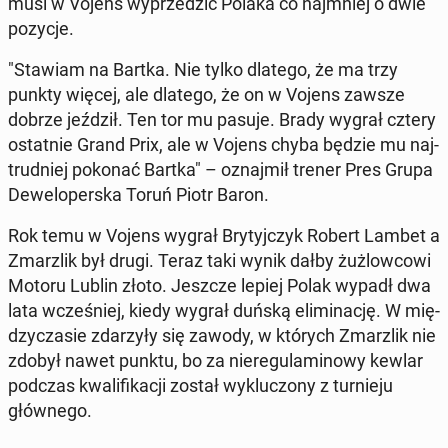
musi w Vojens wy­prze­dzić Polaka co naj­mniej o dwie
pozycje.
"Stawiam na Bartka. Nie tylko dlatego, że ma trzy
punkty więcej, ale dlatego, że on w Vojens zawsze
dobrze jeździł. Ten tor mu pasuje. Brady wygrał cztery
ostat­nie Grand Prix, ale w Vojens chyba będzie mu naj­
trud­niej pokonać Bartka" – oznaj­mił trener Pres Grupa
De­we­lo­per­ska Toruń Piotr Baron.
Rok temu w Vojens wygrał Bry­tyj­czyk Robert Lambet a
Zmar­z­lik był drugi. Teraz taki wynik dałby żuż­low­co­wi
Motoru Lublin złoto. Jeszcze lepiej Polak wypadł dwa
lata wcze­śniej, kiedy wygrał duńską eli­mi­na­cję. W mię­
dzy­cza­sie zda­rzy­ły się zawody, w których Zmar­z­lik nie
zdobył nawet punktu, bo za nie­re­gu­la­mi­no­wy kewlar
podczas kwa­li­fi­ka­cji został wy­klu­czo­ny z tur­nie­ju
głów­ne­go.