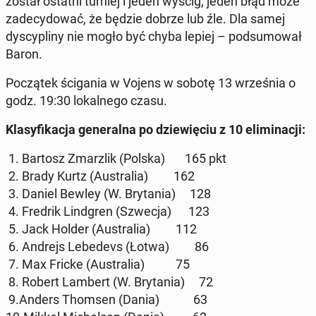
zo­stał ostatni turniej i jeden wyścig, jeden błąd może
za­de­cy­do­wać, że będzie dobrze lub źle. Dla samej
dys­cy­pli­ny nie mogło być chyba lepiej – pod­su­mo­wał
Baron.
Po­czą­tek ści­ga­nia w Vojens w sobotę 13 wrze­śnia o
godz. 19:30 lo­kal­ne­go czasu.
Kla­sy­fi­ka­cja ge­ne­ral­na po dzie­wię­ciu z 10 eli­mi­na­cji:
1. Bartosz Zmar­z­lik (Polska) 165 pkt
2. Brady Kurtz (Au­stra­lia) 162
3. Daniel Bewley (W. Bry­ta­nia) 128
4. Fredrik Lind­gren (Szwecja) 123
5. Jack Holder (Au­stra­lia) 112
6. Andrejs Le­be­devs (Łotwa) 86
7. Max Fricke (Au­stra­lia) 75
8. Robert Lambert (W. Bry­ta­nia) 72
9.Anders Thomsen (Dania) 63