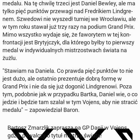
medalu. Na tę chwilę trzeci jest Daniel Bewley, ale ma
tylko pięć punktów prze­wa­gi nad Fre­dri­kiem Lind­gre­
nem. Szwe­do­wi nie wyszedł turniej we Wro­cła­wiu, ale
w tym roku stawał już trzy razy na podium Grand Prix.
Mimo wszyst­ko wydaje się, że fa­wo­ry­tem w tej kon­
fron­ta­cji jest Bry­tyj­czyk, dla którego byłby to pierw­szy
medal w in­dy­wi­du­al­nych mi­strzo­stwach świata na
żużlu.
"Stawiam na Daniela. Co prawda pięć punktów to nie
jest dużo, ale ostat­nio pre­zen­tu­je dobrą formę w
Grand Prix i nie da się już dogonić Lind­gre­no­wi. Poza
tym, po­dob­nie jak w przy­pad­ku Bartka, Daniel wie, o co
jedzie i będzie tam szalał w tym Vojens, aby nie stracić
medalu" – za­po­wie­dział Baron.
Bartosz Zmar­z­lik za­pra­sza na GP Danii w Vojens,
gdzie po­wal­czy o tytuł mistrza świata!