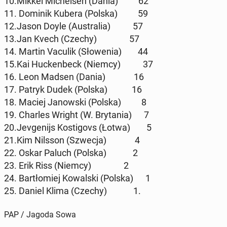
10.Mikkel Mi­chel­sen (Dania) 62
11. Dominik Kubera (Polska) 59
12.Jason Doyle (Au­stra­lia) 57
13.Jan Kvech (Czechy) 57
14. Martin Vaculik (Sło­we­nia) 44
15.Kai Huc­ken­beck (Niemcy) 37
16. Leon Madsen (Dania) 16
17. Patryk Dudek (Polska) 16
18. Maciej Ja­now­ski (Polska) 8
19. Charles Wright (W. Bry­ta­nia) 7
20.Je­vge­nijs Ko­sti­govs (Łotwa) 5
21.Kim Nilsson (Szwecja) 4
22. Oskar Paluch (Polska) 2
23. Erik Riss (Niemcy) 2
24. Bar­tło­miej Ko­wal­ski (Polska) 1
25. Daniel Klima (Czechy) 1.
PAP / Jagoda Sowa