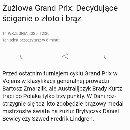
Żużlowa Grand Prix: De­cy­du­ją­ce
ści­ga­nie o złoto i brąz
11 WRZEŚNIA 2025, 12:30
Ten tekst przeczytasz w 6 minut
Przed ostat­nim tur­nie­jem cyklu Grand Prix w
Vojens w kla­sy­fi­ka­cji ge­ne­ral­nej pro­wa­dzi
Bartosz Zmar­z­lik, ale Au­stra­lij­czyk Brady Kurtz
traci do Polaka tylko trzy punkty. W Dani roz­
strzy­gnie się też, kto zdo­bę­dzie brązowy medal
mi­strzostw świata na żużlu: Bry­tyj­czyk Daniel
Bewley czy Szwed Fredrik Lind­gren.