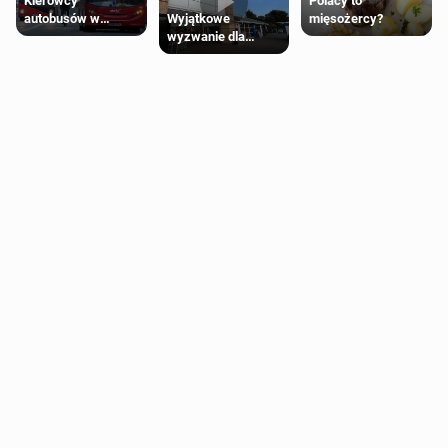
Kierowcy
Polacy to
Wyjątkowe
autobusów w
mięsożercy?
wyzwanie dla
Londynie
posiadaczy kart
zapowiadają strajki
Tesco Clubcard!