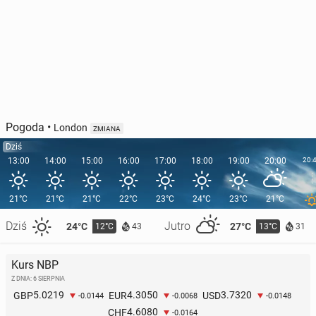
Pogoda
•
London
ZMIANA
Dziś
13:00
14:00
15:00
16:00
17:00
18:00
19:00
20:00
20:
21°C
21°C
21°C
22°C
23°C
24°C
23°C
21°C
Dziś
Jutro
24°C
27°C
12°C
13°C
43
31
Kurs NBP
Z DNIA: 6 SIERPNIA
5.0219
4.3050
3.7320
GBP
EUR
USD
-0.0144
-0.0068
-0.0148
4.6080
CHF
-0.0164