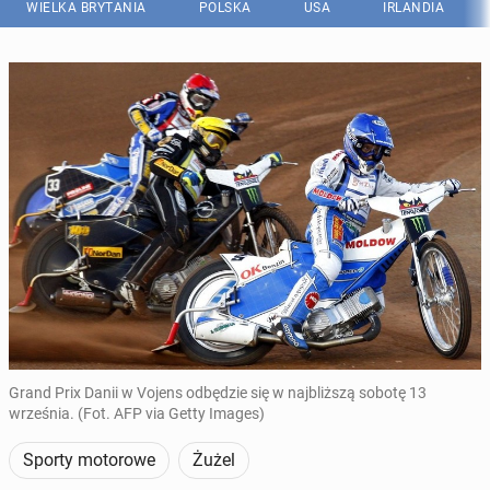
WIELKA BRYTANIA
POLSKA
USA
IRLANDIA
Grand Prix Danii w Vojens odbędzie się w najbliższą sobotę 13
września. (Fot. AFP via Getty Images)
Sporty motorowe
Żużel