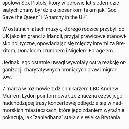
spo­ło­wi Sex Pistols, który w połowie lat sie­dem­dzie­
sią­tych znany był dzięki pio­sen­kom takim jak "God
Save the Queen" i "Anarchy in the UK".
W ostat­nich latach muzyk, którego rodzice przy­by­li do
UK jako imi­gran­ci z Ir­lan­dii, przyjął pra­wi­co­we sta­no­wi­
sko po­li­tycz­ne, opo­wia­da­jąc się między innymi za Bre­
xi­tem, Do­nal­dem Trumpem i Nigelem Farage’em.
Jednak jego ostat­nie uwagi wy­wo­ła­ły ostrą reakcję or­
ga­ni­za­cji cha­ry­ta­tyw­nych bro­nią­cych praw imi­gran­
tów.
7 marca w roz­mo­wie z dzien­ni­ka­rzem LBC Andrew
Marrem Lydon po­in­for­mo­wał, że znaczna część jego
nad­cho­dzą­cej trasy kon­cer­to­wej od­bę­dzie się w nad­
mor­skich mia­stecz­kach, które jego zdaniem wy­raź­nie
po­ka­zu­ją, jak "za­nie­dba­na" stała się Wielka Bry­ta­nia.