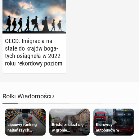
OECD: Imi­gra­cja na
stałe do krajów bo­ga­
tych osią­gnę­ła w 2022
roku re­kor­do­wy poziom
›
Rolki Wiadomości
Lipcowy ranking
Bristol znalazł się
Kierowcy
najtańszych
w gronie
autobusów w
supermarketów
najlepszych
Londynie