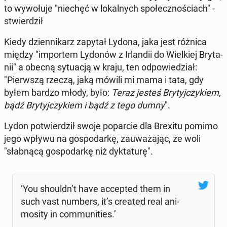
to wy­wo­łu­je "niechęć w lo­kal­nych spo­łecz­no­ściach" -
stwier­dził
Kiedy dzien­ni­karz zapytał Lydona, jaka jest różnica
między "im­por­tem Lydonów z Ir­lan­dii do Wiel­kiej Bry­ta­
nii" a obecną sy­tu­acją w kraju, ten od­po­wie­dział:
"Pierw­szą rzeczą, jaką mówili mi mama i tata, gdy
byłem bardzo młody, było:
Teraz jesteś Bry­tyj­czy­kiem,
bądź Bry­tyj­czy­kiem i bądź z tego dumny
".
Lydon po­twier­dził swoje po­par­cie dla Brexitu pomimo
jego wpływu na go­spo­dar­kę, za­uwa­ża­jąc, że woli
"słab­ną­cą go­spo­dar­kę niż dyk­ta­tu­rę".
‘You shouldn’t have ac­cep­ted them in
such vast numbers, it’s created real ani­
mo­si­ty in com­mu­ni­ties.’