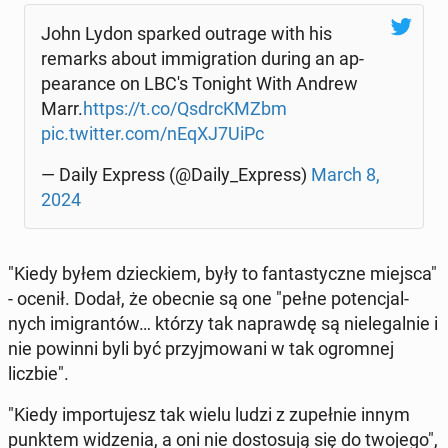
John Lydon sparked outrage with his
remarks about im­mi­gra­tion during an ap­
pe­aran­ce on LBC's Tonight With Andrew
Marr.
https://t.co/Qs­drcKM­Zbm
pic.twitter.com/nEqXJ7UiPc
— Daily Express (@Daily_Express)
March 8,
2024
"Kiedy byłem dziec­kiem, były to fan­ta­stycz­ne miejsca"
- ocenił. Dodał, że obecnie są one "pełne po­ten­cjal­
nych imi­gran­tów… którzy tak na­praw­dę są nie­le­gal­nie i
nie powinni byli być przyj­mo­wa­ni w tak ogrom­nej
liczbie".
"Kiedy im­por­tu­jesz tak wielu ludzi z zu­peł­nie innym
punktem wi­dze­nia, a oni nie do­sto­su­ją się do twojego",