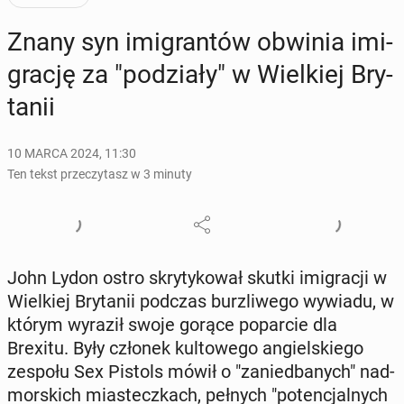
Znany syn imi­gran­tów obwinia imi­
gra­cję za "po­dzia­ły" w Wiel­kiej Bry­
ta­nii
10 MARCA 2024, 11:30
Ten tekst przeczytasz w 3 minuty
John Lydon ostro skry­ty­ko­wał skutki imi­gra­cji w
Wiel­kiej Bry­ta­nii podczas burz­li­we­go wywiadu, w
którym wyraził swoje gorące po­par­cie dla
Brexitu. Były członek kul­to­we­go an­giel­skie­go
zespołu Sex Pistols mówił o "za­nie­dba­nych" nad­
mor­skich mia­stecz­kach, pełnych "po­ten­cjal­nych