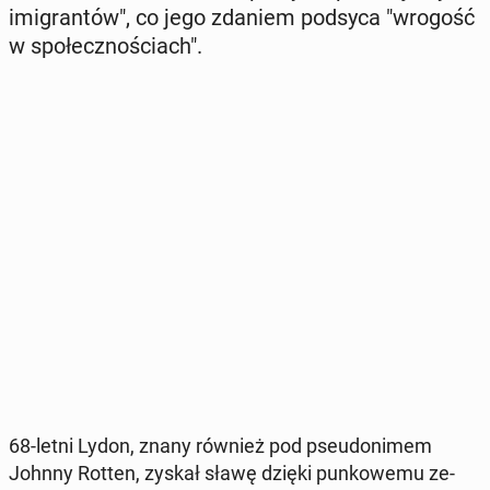
imi­gran­tów", co jego zdaniem podsyca "wrogość
w spo­łecz­no­ściach".
68-letni Lydon, znany również pod pseu­do­ni­mem
Johnny Rotten, zyskał sławę dzięki pun­ko­we­mu ze­