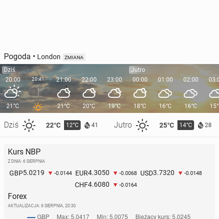
Pogoda
•
London
ZMIANA
Dziś
Jutro
20:00
20:41
21:00
22:00
23:00
00:00
01:00
02:00
03:
21°C
21°C
20°C
19°C
18°C
16°C
16°C
15
Dziś
Jutro
22°C
25°C
12°C
14°C
41
28
Kurs NBP
Z DNIA: 6 SIERPNIA
5.0219
4.3050
3.7320
GBP
EUR
USD
-0.0144
-0.0068
-0.0148
4.6080
CHF
-0.0164
Forex
AKTUALIZACJA:
6 SIERPNIA, 20:30