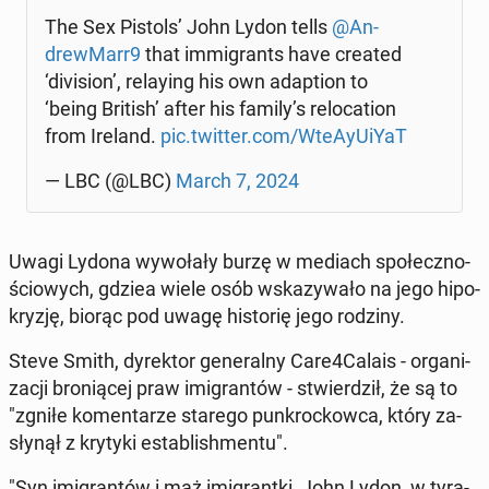
The Sex Pistols’ John Lydon tells
@An­
drew­Marr9
that im­mi­grants have created
‘di­vi­sion’, re­lay­ing his own ad­ap­tion to
‘being British’ after his family’s re­lo­ca­tion
from Ireland.
pic.twitter.com/Wte­Ay­UiY­aT
— LBC (@LBC)
March 7, 2024
Uwagi Lydona wy­wo­ła­ły burzę w mediach spo­łecz­no­
ścio­wych, gdziea wiele osób wska­zy­wa­ło na jego hi­po­
kry­zję, biorąc pod uwagę hi­sto­rię jego rodziny.
Steve Smith, dy­rek­tor ge­ne­ral­ny Care4Calais - or­ga­ni­
za­cji bro­nią­cej praw imi­gran­tów - stwier­dził, że są to
"zgniłe ko­men­ta­rze starego pun­kroc­kow­ca, który za­
sły­nął z krytyki es­ta­bli­sh­men­tu".
"Syn imi­gran­tów i mąż imi­grant­ki, John Lydon, w ty­ra­