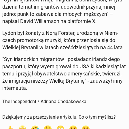
dzie­na temat imi­gran­tów udo­wod­nił przy­naj­mniej
jedno: punk to zabawa dla młodych męż­czyzn" –
napisał David Wil­liam­son na plat­for­mie X.
Lydon był żonaty z Norą Forster, uro­dzo­ną w Niem­
czech pro­mo­tor­ką muzyki, która prze­nio­sła się do
Wiel­kiej Bry­ta­nii w latach sześć­dzie­sią­tych na 44 lata.
"Syn ir­landz­kich mi­gran­tów i po­sia­dacz ir­landz­kie­go
pasz­por­tu, który wy­emi­gro­wał do USA kil­ka­dzie­siąt lat
temu i przyjął oby­wa­tel­stwo ame­ry­kań­skie, twier­dzi,
że imi­gra­cja niszczy Wielką Bry­ta­nię" - za­uwa­żył inny
in­ter­nau­ta.
The Independent / Adriana Chodakowska
Dziękujemy za przeczytanie artykułu. Co o tym myślisz?