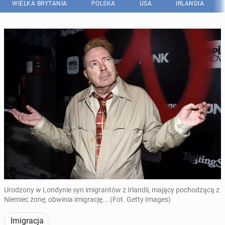
WIELKA BRYTANIA
POLSKA
USA
IRLANDIA
Urodzony w Londynie syn imigrantów z Irlandii, mający pochodzącą z
Niemiec żonę, obwinia imigrację... (Fot. Getty Images)
Imigracja