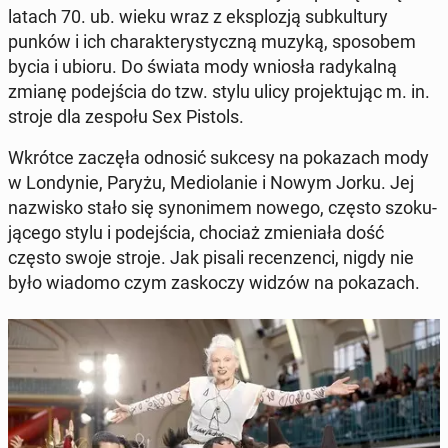
latach 70. ub. wieku wraz z eks­plo­zją sub­kul­tu­ry
punków i ich cha­rak­te­ry­stycz­ną muzyką, spo­so­bem
bycia i ubioru. Do świata mody wniosła ra­dy­kal­ną
zmianę po­dej­ścia do tzw. stylu ulicy pro­jek­tu­jąc m. in.
stroje dla zespołu Sex Pistols.
Wkrótce zaczęła odnosić sukcesy na po­ka­zach mody
w Lon­dy­nie, Paryżu, Me­dio­la­nie i Nowym Jorku. Jej
na­zwi­sko stało się sy­no­ni­mem nowego, często szo­ku­
ją­ce­go stylu i po­dej­ścia, chociaż zmie­nia­ła dość
często swoje stroje. Jak pisali re­cen­zen­ci, nigdy nie
było wiadomo czym za­sko­czy widzów na po­ka­zach.