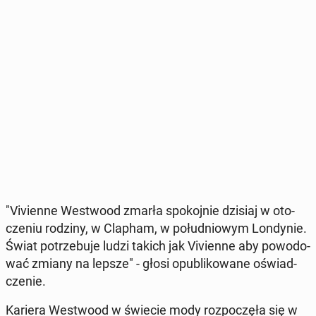
"Vi­vien­ne We­stwo­od zmarła spo­koj­nie dzisiaj w oto­
cze­niu rodziny, w Clapham, w po­łu­dnio­wym Lon­dy­nie.
Świat po­trze­bu­je ludzi takich jak Vi­vien­ne aby po­wo­do­
wać zmiany na lepsze" - głosi opu­bli­ko­wa­ne oświad­
cze­nie.
Kariera We­stwo­od w świecie mody roz­po­czę­ła się w