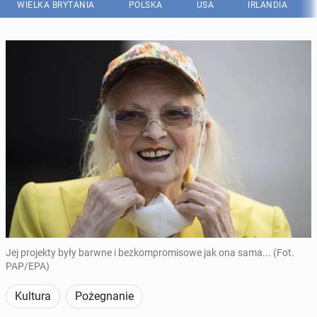
WIELKA BRYTANIA
POLSKA
USA
IRLANDIA
Jej projekty były barwne i bezkompromisowe jak ona sama... (Fot.
PAP/EPA)
Kultura
Pożegnanie