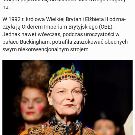
nu.
W 1992 r. królowa Wiel­kiej Bry­ta­nii Elż­bie­ta II od­zna­
czy­ła ją Orderem Im­pe­rium Bry­tyj­skie­go (OBE).
Jednak nawet wówczas, podczas uro­czy­sto­ści w
pałacu Buc­kin­gham, po­tra­fi­ła za­szo­ko­wać obec­nych
swym nie­kon­wen­cjo­nal­nym strojem.