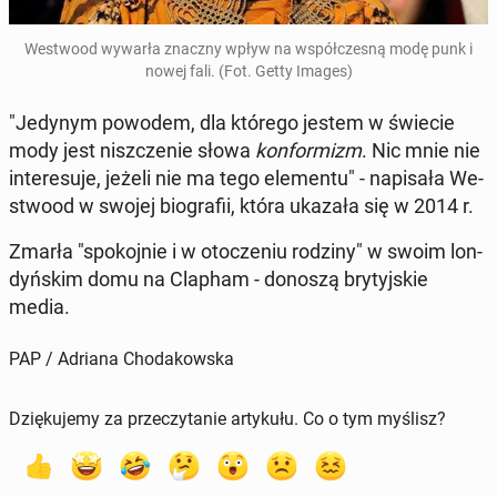
We­stwo­od wywarła znaczny wpływ na współ­cze­sną modę punk i
nowej fali. (Fot. Getty Images)
"Jedynym powodem, dla którego jestem w świecie
mody jest nisz­cze­nie słowa
kon­for­mizm
. Nic mnie nie
in­te­re­su­je, jeżeli nie ma tego ele­men­tu" - na­pi­sa­ła We­
stwo­od w swojej bio­gra­fii, która ukazała się w 2014 r.
Zmarła "spo­koj­nie i w oto­cze­niu rodziny" w swoim lon­
dyń­skim domu na Clapham - donoszą bry­tyj­skie
media.
PAP / Adriana Chodakowska
Dziękujemy za przeczytanie artykułu. Co o tym myślisz?