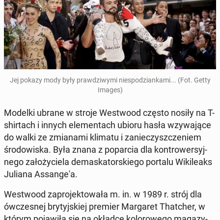
Jej pokazy mody były praw­dzi­wy­mi nie­spo­dzian­ka­mi... (Fot. Getty
Images)
Modelki ubrane w stroje We­stwo­od często nosiły na T-
shir­tach i innych ele­men­tach ubioru hasła wzy­wa­ją­ce
do walki ze zmia­na­mi klimatu i za­nie­czysz­cze­niem
śro­do­wi­ska. Była znana z po­par­cia dla kon­tro­wer­syj­
ne­go za­ło­ży­cie­la de­ma­ska­tor­skie­go portalu Wi­ki­le­aks
Juliana As­san­ge­'a.
We­stwo­od za­pro­jek­to­wa­ła m. in. w 1989 r. strój dla
ów­cze­snej bry­tyj­skiej premier Mar­ga­ret That­cher, w
którym po­ja­wi­ła się na okładce ko­lo­ro­we­go ma­ga­zy­