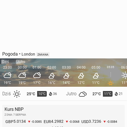
Pogoda
•
London
ZMIANA
Dziś
Jutro
23:00
00:00
01:00
02:00
03:00
04:00
05:00
05:35
06:
19°C
19°C
17°C
16°C
14°C
12°C
11°C
11
Dziś
Jutro
25°C
27°C
10°C
11°C
36
21
Kurs NBP
Z DNIA: 7 SIERPNIA
5.0134
4.2982
3.7236
GBP
EUR
USD
-0.0085
-0.0068
-0.0084