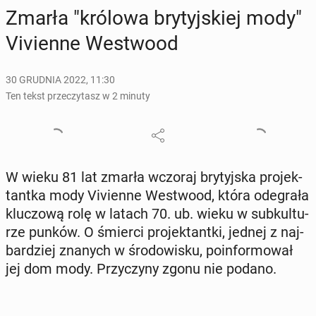
Zmarła "królowa bry­tyj­skiej mody"
Vi­vien­ne We­stwo­od
30 GRUDNIA 2022, 11:30
Ten tekst przeczytasz w 2 minuty
W wieku 81 lat zmarła wczoraj bry­tyj­ska pro­jek­
tant­ka mody Vi­vien­ne We­stwo­od, która ode­gra­ła
klu­czo­wą rolę w latach 70. ub. wieku w sub­kul­tu­
rze punków. O śmierci pro­jek­tant­ki, jednej z naj­
bar­dziej znanych w śro­do­wi­sku, po­in­for­mo­wał
jej dom mody. Przy­czy­ny zgonu nie podano.