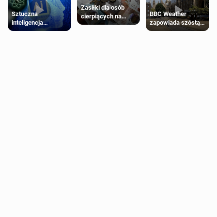
Zasiłki dla osób
Sztuczna
BBC Weather
cierpiących na
inteligencja
zapowiada szóstą
schorzenia
próbowała oszukać
falę upałów w
psychiczne
człowieka
Londynie