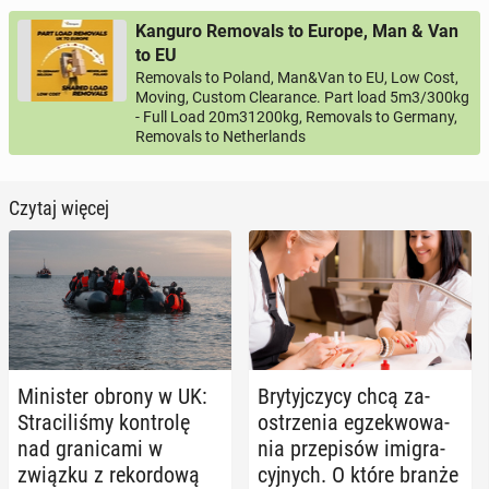
Kanguro Removals to Europe, Man & Van
to EU
Removals to Poland, Man&Van to EU, Low Cost,
Moving, Custom Clearance. Part load 5m3/300kg
- Full Load 20m31200kg, Removals to Germany,
Removals to Netherlands
Czytaj więcej
Mi­ni­ster obrony w UK:
Bry­tyj­czy­cy chcą za­
Stra­ci­li­śmy kon­tro­lę
ostrze­nia eg­ze­kwo­wa­
nad gra­ni­ca­mi w
nia prze­pi­sów imi­gra­
związku z re­kor­do­wą
cyj­nych. O które branże