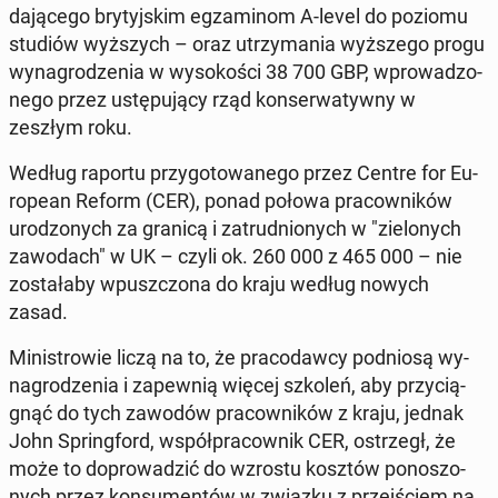
da­ją­ce­go bry­tyj­skim eg­za­mi­nom A-level do poziomu
studiów wyż­szych – oraz utrzy­ma­nia wyż­sze­go progu
wy­na­gro­dze­nia w wy­so­ko­ści 38 700 GBP, wpro­wa­dzo­
ne­go przez ustę­pu­ją­cy rząd kon­ser­wa­tyw­ny w
zeszłym roku.
Według raportu przy­go­to­wa­ne­go przez Centre for Eu­
ro­pe­an Reform (CER), ponad połowa pra­cow­ni­ków
uro­dzo­nych za granicą i za­trud­nio­nych w "zie­lo­nych
za­wo­dach" w UK – czyli ok. 260 000 z 465 000 – nie
zo­sta­ła­by wpusz­czo­na do kraju według nowych
zasad.
Mi­ni­stro­wie liczą na to, że pra­co­daw­cy pod­nio­są wy­
na­gro­dze­nia i za­pew­nią więcej szkoleń, aby przy­cią­
gnąć do tych zawodów pra­cow­ni­ków z kraju, jednak
John Spring­ford, współ­pra­cow­nik CER, ostrzegł, że
może to do­pro­wa­dzić do wzrostu kosztów po­no­szo­
nych przez kon­su­men­tów w związku z przej­ściem na