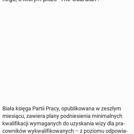
Biała księga Partii Pracy, opu­bli­ko­wa­na w zeszłym
mie­sią­cu, zawiera plany pod­nie­sie­nia mi­ni­mal­nych
kwa­li­fi­ka­cji wy­ma­ga­nych do uzy­ska­nia wizy dla pra­
cow­ni­ków wy­kwa­li­fi­ko­wa­nych – z poziomu od­po­wia­