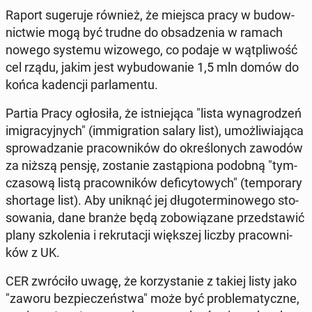
Raport su­ge­ru­je również, że miejsca pracy w bu­dow­
nic­twie mogą być trudne do ob­sa­dze­nia w ramach
nowego systemu wi­zo­we­go, co podaje w wąt­pli­wość
cel rządu, jakim jest wy­bu­do­wa­nie 1,5 mln domów do
końca ka­den­cji par­la­men­tu.
Partia Pracy ogło­si­ła, że ist­nie­ją­ca "lista wy­na­gro­dzeń
imi­gra­cyj­nych" (im­mi­gra­tion salary list), umoż­li­wia­ją­ca
spro­wa­dza­nie pra­cow­ni­ków do okre­ślo­nych zawodów
za niższą pensję, zo­sta­nie za­stą­pio­na podobną "tym­
cza­so­wą listą pra­cow­ni­ków de­fi­cy­to­wych" (tem­po­ra­ry
shor­ta­ge list). Aby uniknąć jej dłu­go­ter­mi­no­we­go sto­
so­wa­nia, dane branże będą zo­bo­wią­za­ne przed­sta­wić
plany szko­le­nia i re­kru­ta­cji więk­szej liczby pra­cow­ni­
ków z UK.
CER zwró­ci­ło uwagę, że ko­rzy­sta­nie z takiej listy jako
"zaworu bez­pie­czeń­stwa" może być pro­ble­ma­tycz­ne,