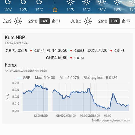
15°C
15°C
14°C
14°C
14°C
16°C
18°C
18
Dziś
Jutro
25°C
26°C
14°C
13°C
31
27
Kurs NBP
Z DNIA: 6 SIERPNIA
5.0219
4.3050
3.7320
GBP
EUR
USD
-0.0144
-0.0068
-0.0148
4.6080
CHF
-0.0164
Forex
AKTUALIZACJA:
6 SIERPNIA, 03:20
Źródło: currencybeacon.com