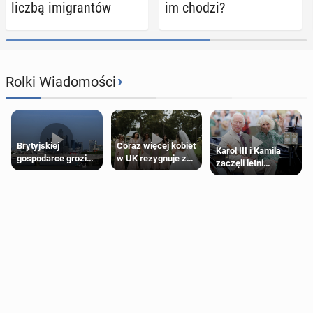
liczbą imi­gran­tów
im chodzi?
›
Rolki Wiadomości
Brytyjskiej
Coraz więcej kobiet
Karol III i Kamila
gospodarce grozi
w UK rezygnuje z
zaczęli letni
recesja, jeśli
roli druhny na
odpoczynek po
kryzys na Bliskim
ślubie
Igrzyskach
Wschodzie się
Wspólnoty w
przedłuży
Glasgow