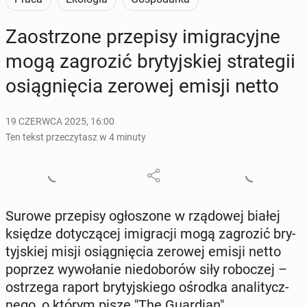
Za­ostrzo­ne prze­pi­sy imi­gra­cyj­ne
mogą za­gro­zić bry­tyj­skiej stra­te­gii
osią­gnię­cia zerowej emisji netto
19 CZERWCA 2025, 16:00
Ten tekst przeczytasz w 4 minuty
Surowe prze­pi­sy ogło­szo­ne w rzą­do­wej białej
księdze do­ty­czą­cej imi­gra­cji mogą za­gro­zić bry­
tyj­skiej misji osią­gnię­cia zerowej emisji netto
poprzez wy­wo­ła­nie nie­do­bo­rów siły ro­bo­czej –
ostrze­ga raport bry­tyj­skie­go ośrodka ana­li­tycz­
ne­go, o którym pisze "The Gu­ar­dian".