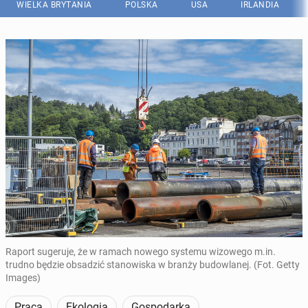
WIELKA BRYTANIA
POLSKA
USA
IRLANDIA
Raport sugeruje, że w ramach nowego systemu wizowego m.in.
trudno będzie obsadzić stanowiska w branży budowlanej. (Fot. Getty
Images)
Praca
Ekologia
Gospodarka