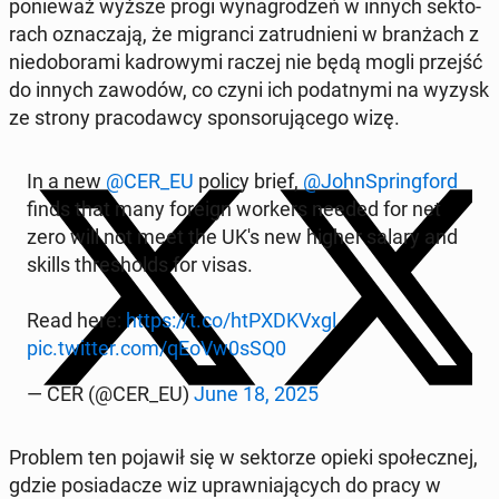
po­nie­waż wyższe progi wy­na­gro­dzeń w innych sek­to­
rach ozna­cza­ją, że mi­gran­ci za­trud­nie­ni w bran­żach z
nie­do­bo­ra­mi ka­dro­wy­mi raczej nie będą mogli przejść
do innych zawodów, co czyni ich po­dat­ny­mi na wyzysk
ze strony pra­co­daw­cy spon­so­ru­ją­ce­go wizę.
In a new
@CER_EU
policy brief,
@John­Spring­ford
finds that many foreign workers needed for net
zero will not meet the UK's new higher salary and
skills thre­sholds for visas.
Read here:
https://t.co/htPXD­KVxgl
pic.twitter.com/qEoVw0sSQ0
— CER (@CER_EU)
June 18, 2025
Problem ten pojawił się w sek­to­rze opieki spo­łecz­nej,
gdzie po­sia­da­cze wiz upraw­nia­ją­cych do pracy w