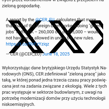
zieloną go­spo­dar­kę.
A report by the
@CER_EU
, cal­cu­la­tes that more
than half of the foreign-born workers doing "green
jobs" in the UK – 260,000 out of 465,000 – would
not have been allowed in under the new rules.
https://t.co/RIr­FzY­zi­qz
— CER (@CER_EU)
June 18, 2025
Wy­ko­rzy­stu­jąc dane bry­tyj­skie­go Urzędu Sta­ty­styk Na­
ro­do­wych (ONS), CER zde­fi­nio­wał "zieloną pracę" jako
taką, w której ponad jedna trzecia czasu pracy po­świę­
ca­na jest na zadania zwią­za­ne z eko­lo­gią. Wiele z tych
prac wy­stę­pu­je w sek­to­rze bu­dow­la­nym, z uwagi na
po­trze­bę mo­der­ni­za­cji domów przy użyciu tech­no­lo­gii
ni­sko­emi­syj­nych.