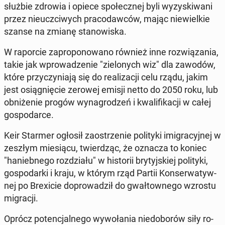
służbie zdrowia i opiece spo­łecz­nej byli wy­zy­ski­wa­ni
przez nie­uczci­wych pra­co­daw­ców, mając nie­wiel­kie
szanse na zmianę sta­no­wi­ska.
W ra­por­cie za­pro­po­no­wa­no również inne roz­wią­za­nia,
takie jak wpro­wa­dze­nie "zie­lo­nych wiz" dla zawodów,
które przy­czy­nia­ją się do re­ali­za­cji celu rządu, jakim
jest osią­gnię­cie zerowej emisji netto do 2050 roku, lub
ob­ni­że­nie progów wy­na­gro­dzeń i kwa­li­fi­ka­cji w całej
go­spo­dar­ce.
Keir Starmer ogłosił za­ostrze­nie po­li­ty­ki imi­gra­cyj­nej w
zeszłym mie­sią­cu, twier­dząc, że oznacza to koniec
"ha­nieb­ne­go roz­dzia­łu" w hi­sto­rii bry­tyj­skiej po­li­ty­ki,
go­spo­dar­ki i kraju, w którym rząd Partii Kon­ser­wa­tyw­
nej po Bre­xi­cie do­pro­wa­dził do gwał­tow­ne­go wzrostu
mi­gra­cji.
Oprócz po­ten­cjal­ne­go wy­wo­ła­nia nie­do­bo­rów siły ro­