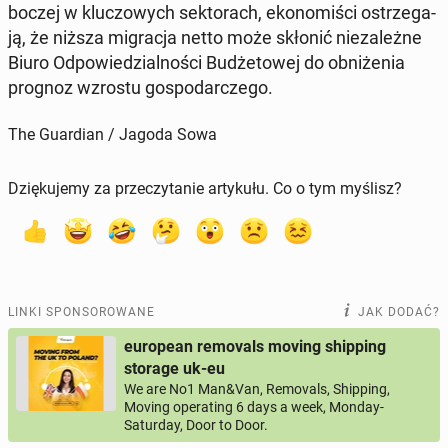
bo­czej w klu­czo­wych sek­to­rach, eko­no­mi­ści ostrze­ga­
ją, że niższa mi­gra­cja netto może skłonić nie­za­leż­ne
Biuro Od­po­wie­dzial­no­ści Bu­dże­to­wej do ob­ni­że­nia
prognoz wzrostu go­spo­dar­cze­go.
The Guardian / Jagoda Sowa
Dziękujemy za przeczytanie artykułu. Co o tym myślisz?
LINKI SPONSOROWANE
JAK DODAĆ?
european removals moving shipping
storage uk-eu
We are No1 Man&Van, Removals, Shipping,
Moving operating 6 days a week, Monday-
Saturday, Door to Door.