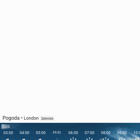
Pogoda
•
London
ZMIANA
Dziś
03:00
04:00
05:00
05:32
06:00
07:00
08:00
09:00
10: