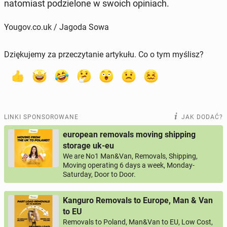
na­to­miast po­dzie­lo­ne w swoich opi­niach.
Yougov.co.uk / Jagoda Sowa
Dziękujemy za przeczytanie artykułu. Co o tym myślisz?
LINKI SPONSOROWANE
JAK DODAĆ?
european removals moving shipping
storage uk-eu
We are No1 Man&Van, Removals, Shipping,
Moving operating 6 days a week, Monday-
Saturday, Door to Door.
Kanguro Removals to Europe, Man & Van
to EU
Removals to Poland, Man&Van to EU, Low Cost,