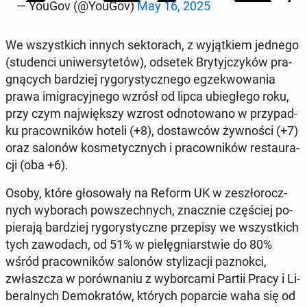
— YouGov (@YouGov)
May 16, 2025
We wszyst­kich innych sek­to­rach, z wy­jąt­kiem jednego
(stu­den­ci uni­wer­sy­te­tów), odsetek Bry­tyj­czy­ków pra­
gną­cych bar­dziej ry­go­ry­stycz­ne­go eg­ze­kwo­wa­nia
prawa imi­gra­cyj­ne­go wzrósł od lipca ubie­głe­go roku,
przy czym naj­więk­szy wzrost od­no­to­wa­no w przy­pad­
ku pra­cow­ni­ków hoteli (+8), do­staw­ców żyw­no­ści (+7)
oraz salonów ko­sme­tycz­nych i pra­cow­ni­ków re­stau­ra­
cji (oba +6).
Osoby, które gło­so­wa­ły na Reform UK w ze­szło­rocz­
nych wy­bo­rach po­wszech­nych, znacz­nie czę­ściej po­
pie­ra­ją bar­dziej ry­go­ry­stycz­ne prze­pi­sy we wszyst­kich
tych za­wo­dach, od 51% w pie­lę­gniar­stwie do 80%
wśród pra­cow­ni­ków salonów sty­li­za­cji pa­znok­ci,
zwłasz­cza w po­rów­na­niu z wy­bor­ca­mi Partii Pracy i Li­
be­ral­nych De­mo­kra­tów, których po­par­cie waha się od