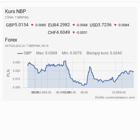
Kurs NBP
Z DNIA: 7 SIERPNIA
5.0134
4.2982
3.7236
GBP
EUR
USD
-0.0085
-0.0068
-0.0084
4.6049
CHF
-0.0031
Forex
AKTUALIZACJA:
7 SIERPNIA, 06:10
Źródło: currencybeacon.com