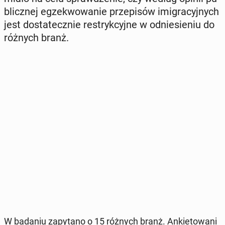
blicz­nej eg­ze­kwo­wa­nie prze­pi­sów imi­gra­cyj­nych
jest do­sta­tecz­nie re­stryk­cyj­ne w od­nie­sie­niu do
różnych branż.
W badaniu za­py­ta­no o 15 różnych branż. An­kie­to­wa­ni