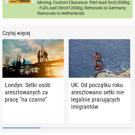
Moving, Custom Clearance. Part load 5m3/300kg
- Full Load 20m31200kg, Removals to Germany,
Removals to Netherlands
Czytaj więcej
Londyn: Setki osób
UK: Od po­cząt­ku roku
aresz­to­wa­nych za
aresz­to­wa­no setki nie­
pracę "na czarno"
le­gal­nie pra­cu­ją­cych
imi­gran­tów