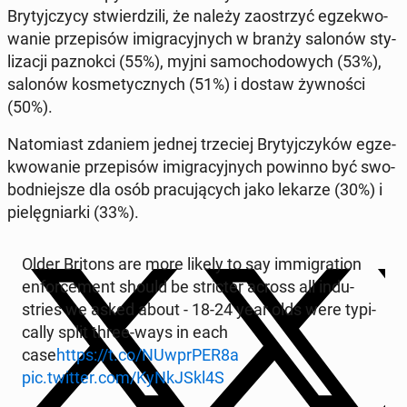
Bry­tyj­czy­cy stwier­dzi­li, że należy za­ostrzyć eg­ze­kwo­
wa­nie prze­pi­sów imi­gra­cyj­nych w branży salonów sty­
li­za­cji pa­znok­ci (55%), myjni sa­mo­cho­do­wych (53%),
salonów ko­sme­tycz­nych (51%) i dostaw żyw­no­ści
(50%).
Na­to­miast zdaniem jednej trze­ciej Bry­tyj­czy­ków eg­ze­
kwo­wa­nie prze­pi­sów imi­gra­cyj­nych powinno być swo­
bod­niej­sze dla osób pra­cu­ją­cych jako lekarze (30%) i
pie­lę­gniar­ki (33%).
Older Britons are more likely to say im­mi­gra­tion
en­for­ce­ment should be stric­ter across all in­du­
stries we asked about - 18-24 year olds were ty­pi­
cal­ly split three-ways in each
case
https://t.co/NUw­pr­PER8a
pic.twitter.com/KyN­kJ­Skl4S