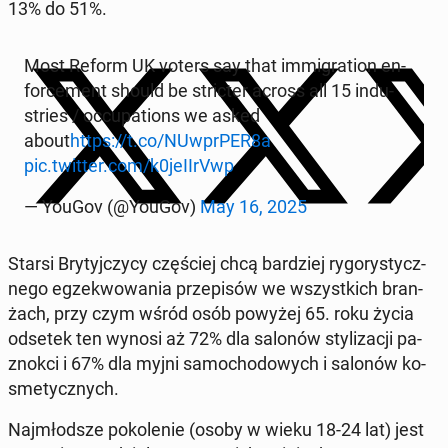
13% do 51%.
Most Reform UK voters say that im­mi­gra­tion en­
for­ce­ment should be stric­ter across all 15 in­du­
stries / oc­cu­pa­tions we asked
about
https://t.co/NUw­pr­PER8a
pic.twitter.com/k0je­II­rVwp
— YouGov (@YouGov)
May 16, 2025
Starsi Bry­tyj­czy­cy czę­ściej chcą bar­dziej ry­go­ry­stycz­
ne­go eg­ze­kwo­wa­nia prze­pi­sów we wszyst­kich bran­
żach, przy czym wśród osób powyżej 65. roku życia
odsetek ten wynosi aż 72% dla salonów sty­li­za­cji pa­
znok­ci i 67% dla myjni sa­mo­cho­do­wych i salonów ko­
sme­tycz­nych.
Naj­młod­sze po­ko­le­nie (osoby w wieku 18-24 lat) jest