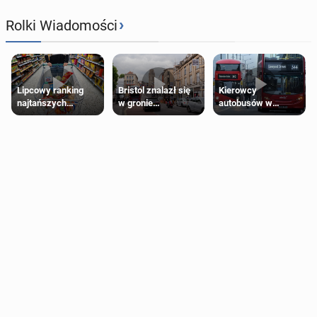
›
Rolki Wiadomości
Lipcowy ranking
Bristol znalazł się
Kierowcy
najtańszych
w gronie
autobusów w
supermarketów
najlepszych
Londynie
kierunków podróży
zapowiadają strajki
na świecie