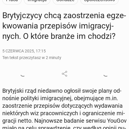
Bry­tyj­czy­cy chcą za­ostrze­nia eg­ze­
kwo­wa­nia prze­pi­sów imi­gra­cyj­
nych. O które branże im chodzi?
5 CZERWCA 2025, 17:15
Ten tekst przeczytasz w 2 minuty
Bry­tyj­ski rząd nie­daw­no ogłosił swoje plany od­
no­śnie po­li­ty­ki imi­gra­cyj­nej, obej­mu­ją­ce m.in.
za­ostrze­nie prze­pi­sów do­ty­czą­cych wy­da­wa­nia
nie­któ­rych wiz pra­cow­ni­czych i ogra­ni­cze­nie mi­
gra­cji netto. Naj­now­sze badanie serwisu YouGov
miało na celu spraw­dze­nie, czy według opinii pu­