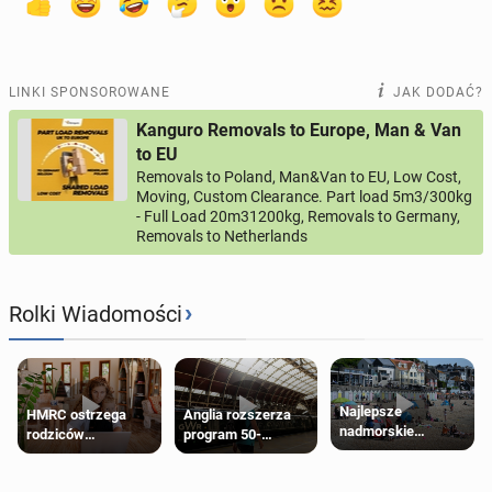
LINKI SPONSOROWANE
JAK DODAĆ?
Kanguro Removals to Europe, Man & Van
to EU
Removals to Poland, Man&Van to EU, Low Cost,
Moving, Custom Clearance. Part load 5m3/300kg
- Full Load 20m31200kg, Removals to Germany,
Removals to Netherlands
›
Rolki Wiadomości
Najlepsze
HMRC ostrzega
Anglia rozszerza
nadmorskie
rodziców
program 50-
miasteczko blisko
pobierających Child
procentowych
Londynu
Benefit. Mogą być
zniżek kolejowych