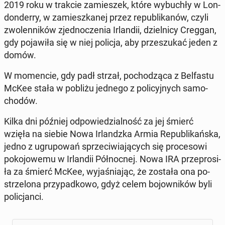
2019 roku w trakcie za­mie­szek, które wy­bu­chły w Lon­
don­der­ry, w za­miesz­ka­nej przez re­pu­bli­ka­nów, czyli
zwo­len­ni­ków zjed­no­cze­nia Ir­lan­dii, dziel­ni­cy Creggan,
gdy po­ja­wi­ła się w niej policja, aby prze­szu­kać jeden z
domów.
W mo­men­cie, gdy padł strzał, po­cho­dzą­ca z Bel­fa­stu
McKee stała w pobliżu jednego z po­li­cyj­nych sa­mo­
cho­dów.
Kilka dni później od­po­wie­dzial­ność za jej śmierć
wzięła na siebie Nowa Ir­landz­ka Armia Re­pu­bli­kań­ska,
jedno z ugru­po­wań sprze­ci­wia­ją­cych się pro­ce­so­wi
po­ko­jo­we­mu w Ir­lan­dii Pół­noc­nej. Nowa IRA prze­pro­si­
ła za śmierć McKee, wy­ja­śnia­jąc, że została ona po­
strze­lo­na przy­pad­ko­wo, gdyż celem bo­jow­ni­ków byli
po­li­cjan­ci.