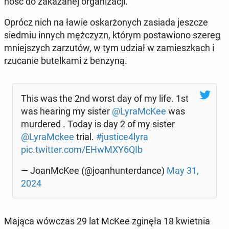
ność do za­ka­za­nej or­ga­ni­za­cji.
Oprócz nich na ławie oskar­żo­nych zasiada jeszcze
siedmiu innych męż­czyzn, którym po­sta­wio­no szereg
mniej­szych za­rzu­tów, w tym udział w za­miesz­kach i
rzu­ca­nie bu­tel­ka­mi z benzyną.
This was the 2nd worst day of my life. 1st
was hearing my sister
@Ly­raMc­Kee
was
mur­de­red . Today is day 2 of my sister
@Ly­raMc­kee
trial.
#justice4lyra
pic.twitter.com/EHwMXY6QIb
— Jo­anMc­Kee (@jo­an­hun­ter­dan­ce)
May 31,
2024
Mająca wówczas 29 lat McKee zginęła 18 kwiet­nia