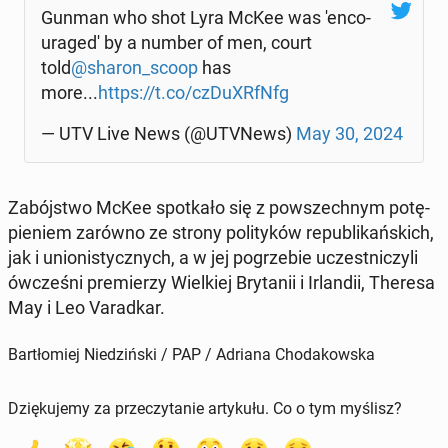
Gunman who shot Lyra McKee was 'en­co­
ura­ge­d' by a number of men, court
told
@sharon_scoop
has
more...
https://t.co/czDu­XRfNfg
— UTV Live News (@UTVNews)
May 30, 2024
Za­bój­stwo McKee spo­tka­ło się z po­wszech­nym po­tę­
pie­niem zarówno ze strony po­li­ty­ków re­pu­bli­kań­skich,
jak i unio­ni­stycz­nych, a w jej po­grze­bie uczest­ni­czy­li
ów­cze­śni pre­mie­rzy Wiel­kiej Bry­ta­nii i Ir­lan­dii, Theresa
May i Leo Va­rad­kar.
Bartłomiej Niedziński / PAP / Adriana Chodakowska
Dziękujemy za przeczytanie artykułu. Co o tym myślisz?