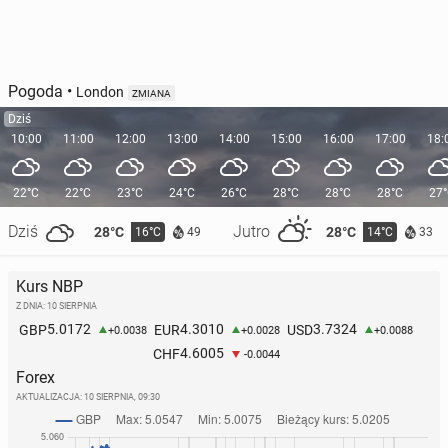
Pogoda
•
London
ZMIANA
Dziś
10:00
11:00
12:00
13:00
14:00
15:00
16:00
17:00
18:
22°C
22°C
23°C
24°C
26°C
28°C
28°C
28°C
27
Dziś
Jutro
28°C
28°C
16°C
14°C
49
33
Kurs NBP
Z DNIA: 10 SIERPNIA
5.0172
4.3010
3.7324
GBP
EUR
USD
+0.0038
+0.0028
+0.0088
4.6005
CHF
-0.0044
Forex
AKTUALIZACJA:
10 SIERPNIA, 09:30