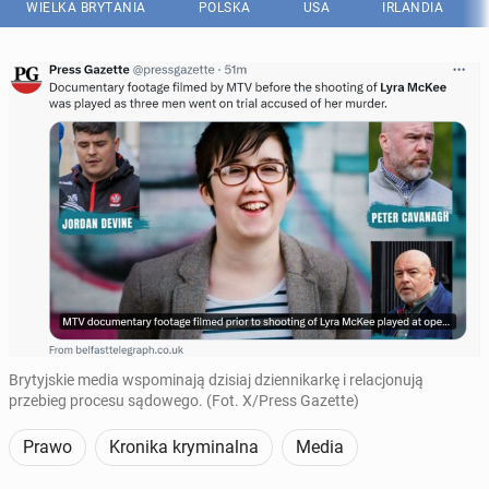
WIELKA BRYTANIA
POLSKA
USA
IRLANDIA
Brytyjskie media wspominają dzisiaj dziennikarkę i relacjonują
przebieg procesu sądowego. (Fot. X/Press Gazette)
Prawo
Kronika kryminalna
Media