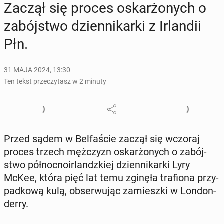
Zaczął się proces oskar­żo­nych o
za­bój­stwo dzien­ni­kar­ki z Ir­lan­dii
Płn.
31 MAJA 2024, 13:30
Ten tekst przeczytasz w 2 minuty
Przed sądem w Bel­fa­ście zaczął się wczoraj
proces trzech męż­czyzn oskar­żo­nych o za­bój­
stwo pół­noc­no­ir­landz­kiej dzien­ni­kar­ki Lyry
McKee, która pięć lat temu zginęła tra­fio­na przy­
pad­ko­wą kulą, ob­ser­wu­jąc za­miesz­ki w Lon­don­
der­ry.