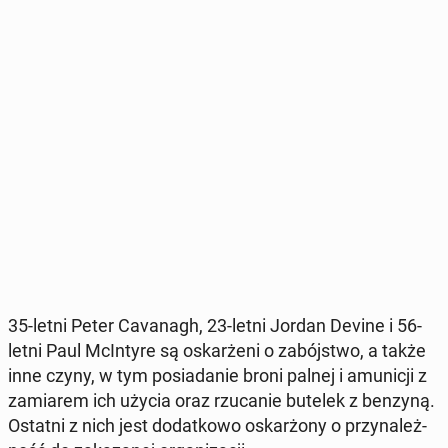
35-letni Peter Ca­va­nagh, 23-letni Jordan Devine i 56-
letni Paul McIn­ty­re są oskar­że­ni o za­bój­stwo, a także
inne czyny, w tym po­sia­da­nie broni palnej i amu­ni­cji z
za­mia­rem ich użycia oraz rzu­ca­nie butelek z benzyną.
Ostatni z nich jest do­dat­ko­wo oskar­żo­ny o przy­na­leż­