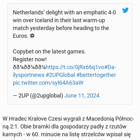
Ne­ther­lands’ delight with an em­pha­tic 4-0
win over Iceland in their last warm-up
match yester­day before heading to the
Euros. ⚽
Copybet on the latest games.
Re­gi­ster now!
ðð¼ðð¼ðð¼
https://t.co/0jRx66q1vo
#Da­
ily­sport­news
#2UPGlo­bal
#bet­ter­to­ge­ther
pic.twitter.com/syl64A63aW
— 2UP (@2upglo­bal)
June 11, 2024
W Hradec Kralove Czesi wygrali z Ma­ce­do­nią Pół­noc­
ną 2:1. Obie bramki dla go­spo­da­rzy padły z rzutów
karnych - w 60. minucie na listę strzel­ców wpisał się