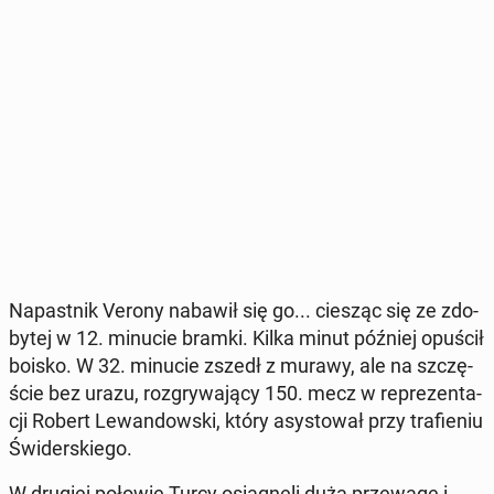
Na­past­nik Verony nabawił się go... ciesząc się ze zdo­
by­tej w 12. minucie bramki. Kilka minut później opuścił
boisko. W 32. minucie zszedł z murawy, ale na szczę­
ście bez urazu, roz­gry­wa­ją­cy 150. mecz w re­pre­zen­ta­
cji Robert Le­wan­dow­ski, który asy­sto­wał przy tra­fie­niu
Świ­der­skie­go.
W drugiej połowie Turcy osią­gnę­li dużą prze­wa­gę i