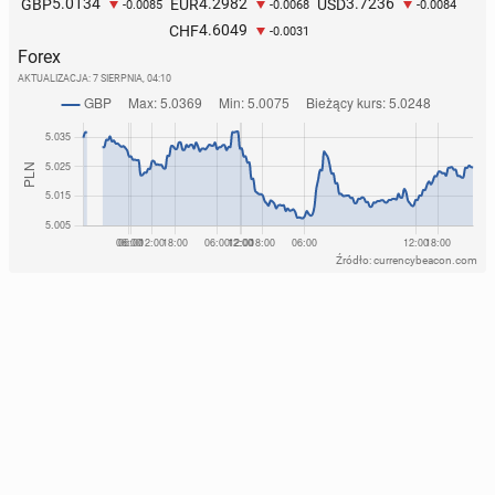
5.0134
4.2982
3.7236
GBP
EUR
USD
-0.0085
-0.0068
-0.0084
4.6049
CHF
-0.0031
Forex
AKTUALIZACJA:
7 SIERPNIA, 04:10
Źródło: currencybeacon.com