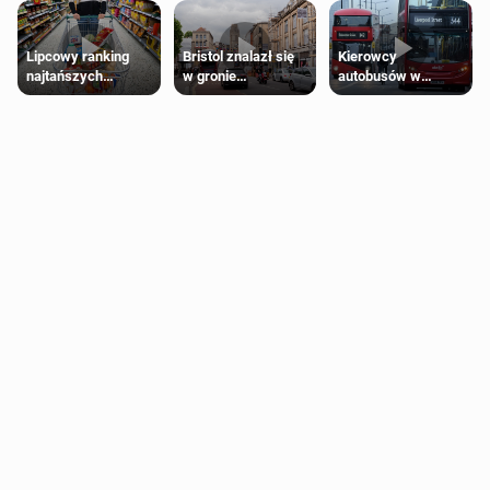
Lipcowy ranking
Bristol znalazł się
Kierowcy
najtańszych
w gronie
autobusów w
supermarketów
najlepszych
Londynie
kierunków podróży
zapowiadają strajki
na świecie