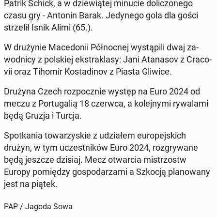
Patrik Schick, a w dzie­wią­tej minucie do­li­czo­ne­go
czasu gry - Antonin Barak. Je­dy­ne­go gola dla gości
strze­lił Isnik Alimi (65.).
W dru­ży­nie Ma­ce­do­nii Pół­noc­nej wy­stą­pi­li dwaj za­
wod­ni­cy z pol­skiej eks­tra­kla­sy: Jani Ata­na­sov z Cra­co­
vii oraz Tihomir Ko­sta­di­nov z Piasta Gliwice.
Drużyna Czech roz­pocz­nie występ na Euro 2024 od
meczu z Por­tu­ga­lią 18 czerwca, a ko­lej­ny­mi ry­wa­la­mi
będą Gruzja i Turcja.
Spo­tka­nia to­wa­rzy­skie z udzia­łem eu­ro­pej­skich
drużyn, w tym uczest­ni­ków Euro 2024, roz­gry­wa­ne
będą jeszcze dzisiaj. Mecz otwar­cia mi­strzostw
Europy po­mię­dzy go­spo­da­rza­mi a Szkocją pla­no­wa­ny
jest na piątek.
PAP / Jagoda Sowa