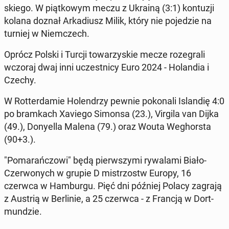
skie­go. W piąt­ko­wym meczu z Ukrainą (3:1) kon­tu­zji
kolana doznał Ar­ka­diusz Milik, który nie po­je­dzie na
turniej w Niem­czech.
Oprócz Polski i Turcji to­wa­rzy­skie mecze ro­ze­gra­li
wczoraj dwaj inni uczest­ni­cy Euro 2024 - Ho­lan­dia i
Czechy.
W Rot­ter­da­mie Ho­len­drzy pewnie po­ko­na­li Is­lan­dię 4:0
po bram­kach Xaviego Simonsa (23.), Virgila van Dijka
(49.), Do­ny­el­la Malena (79.) oraz Wouta We­ghor­sta
(90+3.).
"Po­ma­rań­czo­wi" będą pierw­szy­mi ry­wa­la­mi Biało-
Czer­wo­nych w grupie D mi­strzostw Europy, 16
czerwca w Ham­bur­gu. Pięć dni później Polacy zagrają
z Austrią w Ber­li­nie, a 25 czerwca - z Francją w Do­rt­
mun­dzie.