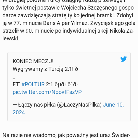
tylko świet­nej po­sta­wie Woj­cie­cha Szczę­sne­go go­spo­
da­rze za­wdzię­cza­ją stratę tylko jednej bramki. Zdobył
ją w 77. minucie Baris Alper Yilmaz. Zwy­cię­skie­go gola
strze­lił w 90. minucie po in­dy­wi­du­al­nej akcji Nikola Za­
lew­ski.
KONIEC MECZU!
Wy­gry­wa­my z Turcją 2:1! ð
_
FT'
#POLTUR
2:1 ðµð±ð¹ð·
pic.twitter.com/Npo­vf­FszVP
— Łączy nas piłka (@La­czy­Na­sPil­ka)
June 10,
2024
Na razie nie wiadomo, jak poważny jest uraz Świ­der­