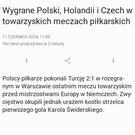
Wygrane Polski, Ho­lan­dii i Czech w
to­wa­rzy­skich meczach pił­kar­skich
11 CZERWCA 2024, 11:00
Ten tekst przeczytasz w 2 minuty
Polscy pił­ka­rze po­ko­na­li Turcję 2:1 w ro­ze­gra­
nym w War­sza­wie ostat­nim meczu to­wa­rzy­skim
przed mi­strzo­stwa­mi Europy w Niem­czech. Zwy­
cię­stwo okupili jednak urazem kostki strzel­ca
pierw­sze­go gola Karola Świ­der­skie­go.