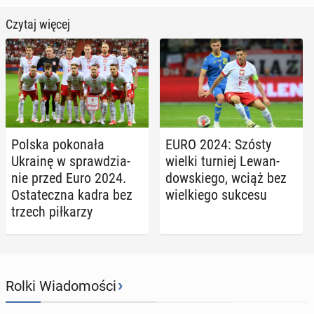
Czytaj więcej
Polska po­ko­na­ła
EURO 2024: Szósty
Ukrainę w spraw­dzia­
wielki turniej Le­wan­
nie przed Euro 2024.
dow­skie­go, wciąż bez
Osta­tecz­na kadra bez
wiel­kie­go sukcesu
trzech pił­ka­rzy
›
Rolki Wiadomości