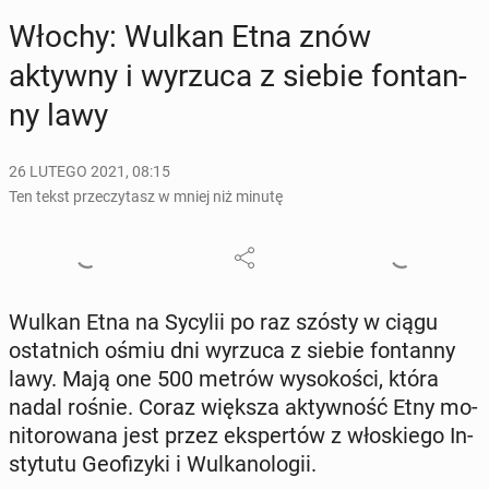
Włochy: Wulkan Etna znów
aktywny i wyrzuca z siebie fon­tan­
ny lawy
26 LUTEGO 2021, 08:15
Ten tekst przeczytasz w mniej niż minutę
Wulkan Etna na Sycylii po raz szósty w ciągu
ostat­nich ośmiu dni wyrzuca z siebie fon­tan­ny
lawy. Mają one 500 metrów wy­so­ko­ści, która
nadal rośnie. Coraz większa ak­tyw­ność Etny mo­
ni­to­ro­wa­na jest przez eks­per­tów z wło­skie­go In­
sty­tu­tu Geo­fi­zy­ki i Wul­ka­no­lo­gii.