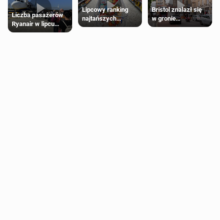
Lipcowy ranking
Bristol znalazł się
Liczba pasażerów
najtańszych
w gronie
Ryanair w lipcu
supermarketów
najlepszych
pobiła rekord
kierunków podróży
na świecie