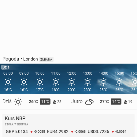
Pogoda
•
London
ZMIANA
Dziś
08:00
09:00
10:00
11:00
12:00
13:00
14:00
15:00
16:
16°C
16°C
17°C
18°C
20°C
23°C
25°C
26°C
26
Dziś
Jutro
26°C
27°C
11°C
14°C
28
19
Kurs NBP
Z DNIA: 7 SIERPNIA
5.0134
4.2982
3.7236
GBP
EUR
USD
-0.0085
-0.0068
-0.0084