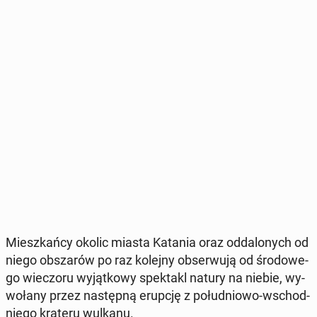
Miesz­kań­cy okolic miasta Katania oraz od­da­lo­nych od
niego ob­sza­rów po raz kolejny ob­ser­wu­ją od śro­do­we­
go wie­czo­ru wy­jąt­ko­wy spek­takl natury na niebie, wy­
wo­ła­ny przez na­stęp­ną erupcję z po­łu­dnio­wo-wschod­
nie­go krateru wulkanu.