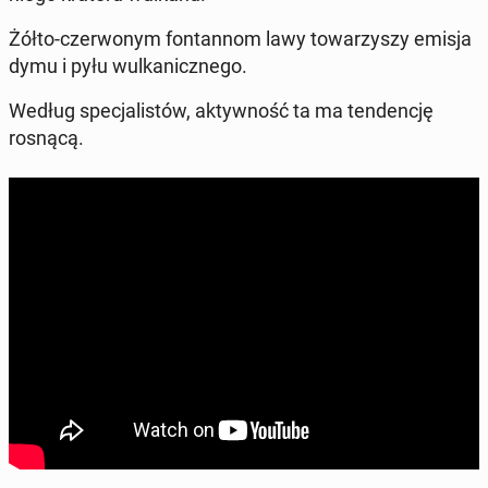
Żółto-czer­wo­nym fon­tan­nom lawy to­wa­rzy­szy emisja
dymu i pyłu wul­ka­nicz­ne­go.
Według spe­cja­li­stów, ak­tyw­ność ta ma ten­den­cję
rosnącą.