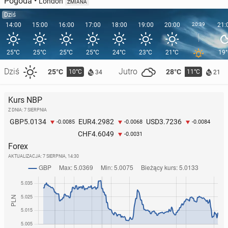
Pogoda
•
London
ZMIANA
Dziś
14:00
15:00
16:00
17:00
18:00
19:00
20:00
20:39
21:
25°C
25°C
25°C
25°C
24°C
23°C
21°C
19
Dziś
Jutro
25°C
28°C
10°C
11°C
34
21
Kurs NBP
Z DNIA: 7 SIERPNIA
5.0134
4.2982
3.7236
GBP
EUR
USD
-0.0085
-0.0068
-0.0084
4.6049
CHF
-0.0031
Forex
AKTUALIZACJA:
7 SIERPNIA, 14:30