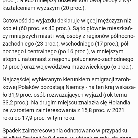
proc.). Nieco mniej­szy odsetek sta­no­wią osoby z wy­
kształ­ce­niem wyższym (20 proc.).
Go­to­wość do wyjazdu de­kla­ru­je więcej męż­czyzn niż
kobiet (60 proc. vs 40 proc.). Są to głównie miesz­kań­
cy mniej­szych miast i wsi, osoby z re­gio­nów pół­noc­no-
za­chod­nie­go (23 proc.), wschod­nie­go (17 proc.), pół­
noc­ne­go i cen­tral­ne­go (po 16 proc.), w mniej­szym
stopniu na­to­miast z regionu po­łu­dnio­wo-za­chod­nie­go
(9 proc.) oraz wo­je­wódz­twa ma­zo­wiec­kie­go (6 proc.).
Naj­czę­ściej wy­bie­ra­nym kie­run­kiem emi­gra­cji za­rob­
ko­wej Polaków po­zo­sta­ją Niemcy - na ten kraj wska­za­
ło 31,9 proc. osób roz­wa­ża­ją­cych wyjazd (rok temu
33,2 proc.). Na drugim miejscu zna­la­zła się Ho­lan­dia
ze wzro­stem za­in­te­re­so­wa­nia z 15,8 proc. w 2021
roku do 17,9 proc. w tym roku.
Spadek za­in­te­re­so­wa­nia od­no­to­wa­no w przy­pad­ku