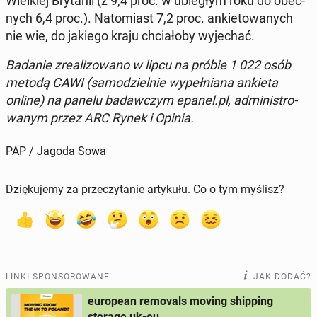
Wiel­kiej Bry­ta­nii (z 9,4 proc. w ubie­głym roku do obec­
nych 6,4 proc.). Na­to­miast 7,2 proc. an­kie­to­wa­nych
nie wie, do jakiego kraju chcia­ło­by wy­je­chać.
Badanie zre­ali­zo­wa­no w lipcu na próbie 1 022 osób
metodą CAWI (sa­mo­dziel­nie wy­peł­nia­na ankieta
online) na panelu ba­daw­czym epanel.pl, ad­mi­ni­stro­
wa­nym przez ARC Rynek i Opinia.
PAP / Jagoda Sowa
Dziękujemy za przeczytanie artykułu. Co o tym myślisz?
LINKI SPONSOROWANE
JAK DODAĆ?
european removals moving shipping
storage uk-eu