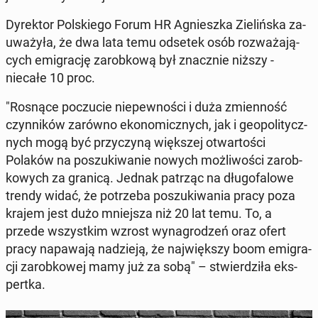
Dy­rek­tor Pol­skie­go Forum HR Agniesz­ka Zie­liń­ska za­
uwa­ży­ła, że dwa lata temu odsetek osób roz­wa­ża­ją­
cych emi­gra­cję za­rob­ko­wą był znacz­nie niższy -
niecałe 10 proc.
"Rosnące po­czu­cie nie­pew­no­ści i duża zmien­ność
czyn­ni­ków zarówno eko­no­micz­nych, jak i geo­po­li­tycz­
nych mogą być przy­czy­ną więk­szej otwar­to­ści
Polaków na po­szu­ki­wa­nie nowych moż­li­wo­ści za­rob­
ko­wych za granicą. Jednak patrząc na dłu­go­fa­lo­we
trendy widać, że po­trze­ba po­szu­ki­wa­nia pracy poza
krajem jest dużo mniej­sza niż 20 lat temu. To, a
przede wszyst­kim wzrost wy­na­gro­dzeń oraz ofert
pracy na­pa­wa­ją na­dzie­ją, że naj­więk­szy boom emi­gra­
cji za­rob­ko­wej mamy już za sobą" – stwier­dzi­ła eks­
pert­ka.