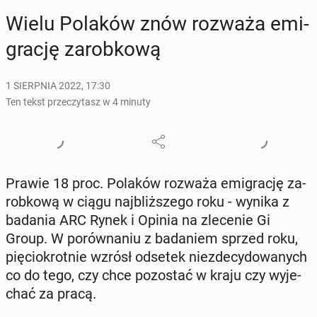
Wielu Polaków znów rozważa emi­
gra­cję za­rob­ko­wą
1 SIERPNIA 2022, 17:30
Ten tekst przeczytasz w 4 minuty
Prawie 18 proc. Polaków rozważa emi­gra­cję za­
rob­ko­wą w ciągu naj­bliż­sze­go roku - wynika z
badania ARC Rynek i Opinia na zle­ce­nie Gi
Group. W po­rów­na­niu z ba­da­niem sprzed roku,
pię­cio­krot­nie wzrósł odsetek nie­zde­cy­do­wa­nych
co do tego, czy chce po­zo­stać w kraju czy wy­je­
chać za pracą.