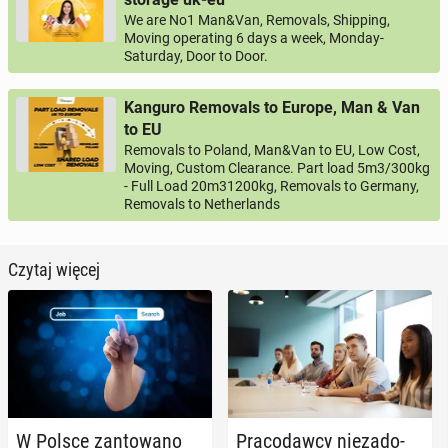
We are No1 Man&Van, Removals, Shipping,
Moving operating 6 days a week, Monday-
Saturday, Door to Door.
Kanguro Removals to Europe, Man & Van
to EU
Removals to Poland, Man&Van to EU, Low Cost,
Moving, Custom Clearance. Part load 5m3/300kg
- Full Load 20m31200kg, Removals to Germany,
Removals to Netherlands
Czytaj więcej
W Polsce zan­to­wa­no
Pra­co­daw­cy nie­za­do­