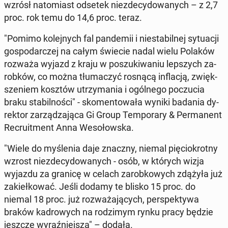
wzrósł na­to­miast odsetek nie­zde­cy­do­wa­nych – z 2,7
proc. rok temu do 14,6 proc. teraz.
"Pomimo ko­lej­nych fal pan­de­mii i nie­sta­bil­nej sy­tu­acji
go­spo­dar­czej na całym świecie nadal wielu Polaków
rozważa wyjazd z kraju w po­szu­ki­wa­niu lep­szych za­
rob­ków, co można tłu­ma­czyć rosnącą in­fla­cją, zwięk­
sze­niem kosztów utrzy­ma­nia i ogól­ne­go po­czu­cia
braku sta­bil­no­ści" - sko­men­to­wa­ła wyniki badania dy­
rek­tor za­rzą­dza­ją­ca Gi Group Tem­po­ra­ry & Per­ma­nent
Re­cru­it­ment Anna We­so­łow­ska.
"Wiele do my­śle­nia daje znaczny, niemal pię­cio­krot­ny
wzrost nie­zde­cy­do­wa­nych - osób, w których wizja
wyjazdu za granicę w celach za­rob­ko­wych zdążyła już
za­kieł­ko­wać. Jeśli dodamy te blisko 15 proc. do
niemal 18 proc. już roz­wa­ża­ją­cych, per­spek­ty­wa
braków ka­dro­wych na ro­dzi­mym rynku pracy będzie
jeszcze wy­raź­niej­sza" – dodała.