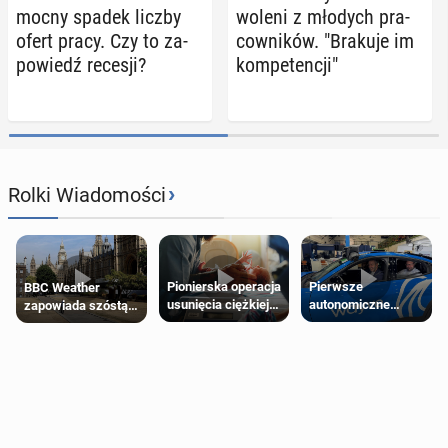
mocny spadek liczby
wo­le­ni z młodych pra­
ofert pracy. Czy to za­
cow­ni­ków. "Brakuje im
po­wiedź recesji?
kom­pe­ten­cji"
›
Rolki Wiadomości
Pierwsze
Pionierska operacja
BBC Weather
autonomiczne
usunięcia ciężkiej
zapowiada szóstą
Ubery pojawią się
wady wrodzonej
falę upałów w
w Londynie jeszcze
płodu w łonie matki
Londynie
tego lata