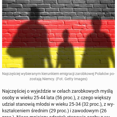
Naj­czę­ściej wy­bie­ra­nym kie­run­kiem emi­gra­cji za­rob­ko­wej Polaków po­
zo­sta­ją Niemcy. (Fot. Getty Images)
Naj­czę­ściej o wy­jeź­dzie w celach za­rob­ko­wych myślą
osoby w wieku 25-44 lata (56 proc.), z czego większy
udział sta­no­wią młodsi w wieku 25-34 (32 proc.), z wy­
kształ­ce­niem średnim (29 proc.) i za­wo­do­wym (26