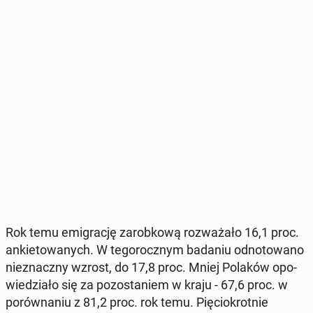
Rok temu emi­gra­cję za­rob­ko­wą roz­wa­ża­ło 16,1 proc.
an­kie­to­wa­nych. W te­go­rocz­nym badaniu od­no­to­wa­no
nie­znacz­ny wzrost, do 17,8 proc. Mniej Polaków opo­
wie­dzia­ło się za po­zo­sta­niem w kraju - 67,6 proc. w
po­rów­na­niu z 81,2 proc. rok temu. Pię­cio­krot­nie