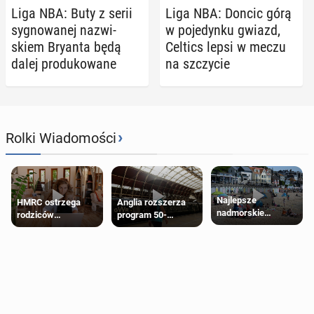
Liga NBA: Buty z serii
Liga NBA: Doncic górą
sy­gno­wa­nej na­zwi­
w po­je­dyn­ku gwiazd,
skiem Bryanta będą
Celtics lepsi w meczu
dalej pro­du­ko­wa­ne
na szczy­cie
›
Rolki Wiadomości
Najlepsze
HMRC ostrzega
Anglia rozszerza
nadmorskie
rodziców
program 50-
miasteczko blisko
pobierających Child
procentowych
Londynu
Benefit. Mogą być
zniżek kolejowych
zobowiązani do
na 18-latków
zwrotu zasiłku