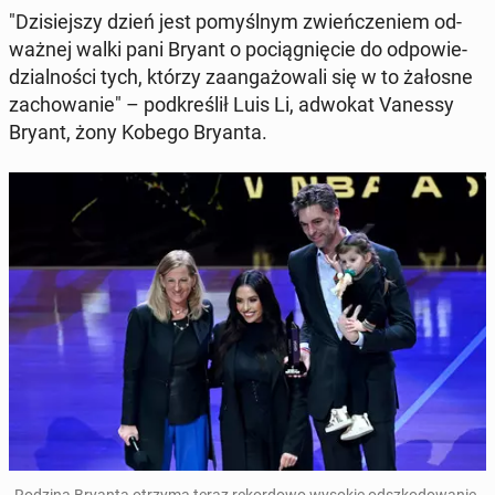
"Dzi­siej­szy dzień jest po­myśl­nym zwień­cze­niem od­
waż­nej walki pani Bryant o po­cią­gnię­cie do od­po­wie­
dzial­no­ści tych, którzy za­an­ga­żo­wa­li się w to żałosne
za­cho­wa­nie" – pod­kre­ślił Luis Li, adwokat Vanessy
Bryant, żony Kobego Bryanta.