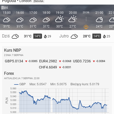
Pogoda
•
London
ZMIANA
Dziś
15:00
16:00
17:00
18:00
19:00
20:00
20:36
21:00
22:
31°C
31°C
31°C
31°C
30°C
27°C
24°C
22
Dziś
Jutro
31°C
28°C
14°C
14°C
29
25
Kurs NBP
Z DNIA: 7 SIERPNIA
5.0134
4.2982
3.7236
GBP
EUR
USD
-0.0085
-0.0068
-0.0084
4.6049
CHF
-0.0031
Forex
AKTUALIZACJA:
7 SIERPNIA, 22:00