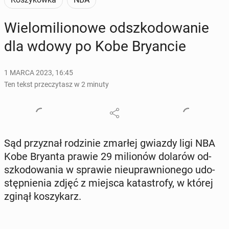
Wie­lo­mi­lio­no­we od­szko­do­wa­nie
dla wdowy po Kobe Bry­an­cie
1 MARCA 2023, 16:45
Ten tekst przeczytasz w 2 minuty
Sąd przy­znał ro­dzi­nie zmarłej gwiazdy ligi NBA
Kobe Bryanta prawie 29 mi­lio­nów dolarów od­
szko­do­wa­nia w sprawie nie­upraw­nio­ne­go udo­
stęp­nie­nia zdjęć z miejsca ka­ta­stro­fy, w której
zginął ko­szy­karz.