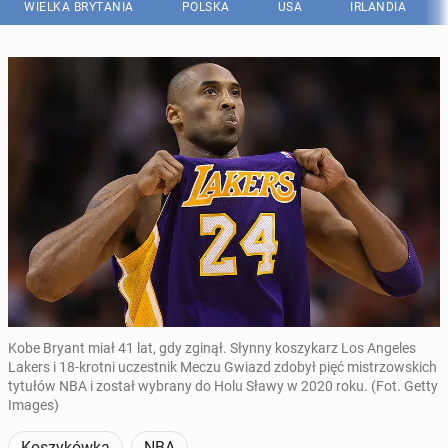
WIELKA BRYTANIA
POLSKA
USA
IRLANDIA
Kobe Bryant miał 41 lat, gdy zginął. Słynny koszykarz Los Angeles
Lakers i 18-krotni uczestnik Meczu Gwiazd zdobył pięć mistrzowskich
tytułów NBA i został wybrany do Holu Sławy w 2020 roku. (Fot. Getty
Images)
Koszykówka
NBA