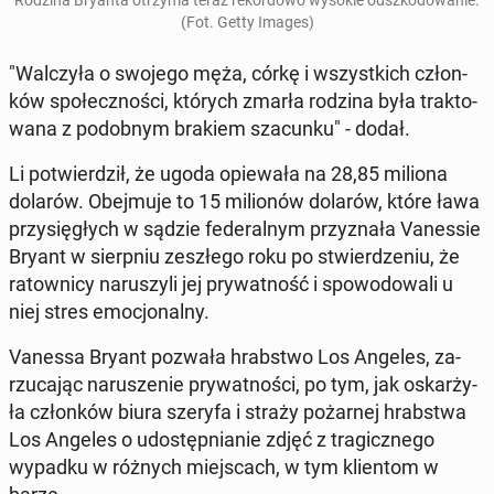
Rodzina Bryanta otrzyma teraz re­kor­do­wo wysokie od­szko­do­wa­nie.
(Fot. Getty Images)
"Wal­czy­ła o swojego męża, córkę i wszyst­kich człon­
ków spo­łecz­no­ści, których zmarła rodzina była trak­to­
wa­na z po­dob­nym brakiem sza­cun­ku" - dodał.
Li po­twier­dził, że ugoda opie­wa­ła na 28,85 miliona
dolarów. Obej­mu­je to 15 mi­lio­nów dolarów, które ława
przy­się­głych w sądzie fe­de­ral­nym przy­zna­ła Va­nes­sie
Bryant w sierp­niu ze­szłe­go roku po stwier­dze­niu, że
ra­tow­ni­cy na­ru­szy­li jej pry­wat­ność i spo­wo­do­wa­li u
niej stres emo­cjo­nal­ny.
Vanessa Bryant pozwała hrab­stwo Los Angeles, za­
rzu­ca­jąc na­ru­sze­nie pry­wat­no­ści, po tym, jak oskar­ży­
ła człon­ków biura szeryfa i straży po­żar­nej hrab­stwa
Los Angeles o udo­stęp­nia­nie zdjęć z tra­gicz­ne­go
wypadku w różnych miej­scach, w tym klien­tom w