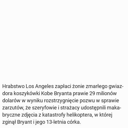
Hrab­stwo Los Angeles zapłaci żonie zmar­łe­go gwiaz­
do­ra ko­szy­ków­ki Kobe Bryanta prawie 29 mi­lio­nów
dolarów w wyniku roz­strzy­gnię­cie pozwu w sprawie
za­rzu­tów, że sze­ry­fo­wie i stra­ża­cy udo­stęp­ni­li ma­ka­
brycz­ne zdjęcia z ka­ta­stro­fy he­li­kop­te­ra, w której
zginął Bryant i jego 13-letnia córka.