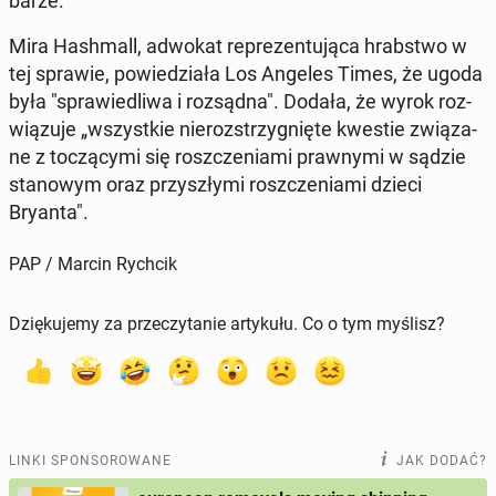
barze.
Mira Ha­sh­mall, adwokat re­pre­zen­tu­ją­ca hrab­stwo w
tej sprawie, po­wie­dzia­ła Los Angeles Times, że ugoda
była "spra­wie­dli­wa i roz­sąd­na". Dodała, że wyrok roz­
wią­zu­je „wszyst­kie nie­roz­strzy­gnię­te kwestie zwią­za­
ne z to­czą­cy­mi się rosz­cze­nia­mi praw­ny­mi w sądzie
sta­no­wym oraz przy­szły­mi rosz­cze­nia­mi dzieci
Bryanta".
PAP / Marcin Rychcik
Dziękujemy za przeczytanie artykułu. Co o tym myślisz?
LINKI SPONSOROWANE
JAK DODAĆ?