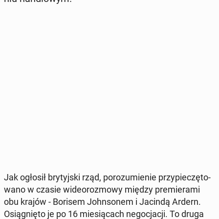
Jak ogłosił bry­tyj­ski rząd, po­ro­zu­mie­nie przy­pie­czę­to­
wa­no w czasie wi­de­oro­zmo­wy między pre­mie­ra­mi
obu krajów - Borisem John­so­nem i Jacindą Ardern.
Osią­gnię­to je po 16 mie­sią­cach ne­go­cja­cji. To druga