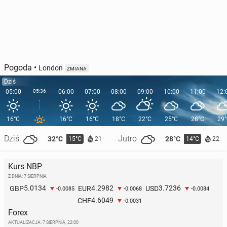
Pogoda
•
London
ZMIANA
Dziś
05:00
05:36
06:00
07:00
08:00
09:00
10:00
11:00
12:
16°C
16°C
16°C
18°C
22°C
25°C
28°C
29
Dziś
Jutro
32°C
28°C
15°C
14°C
21
22
Kurs NBP
Z DNIA: 7 SIERPNIA
5.0134
4.2982
3.7236
GBP
EUR
USD
-0.0085
-0.0068
-0.0084
4.6049
CHF
-0.0031
Forex
AKTUALIZACJA:
7 SIERPNIA, 22:00