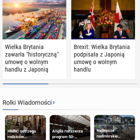
Wielka Bry­ta­nia
Brexit: Wielka Bry­ta­nia
zawarła "hi­sto­rycz­ną"
pod­pi­sa­ła z Japonią
umowę o wolnym
umowę o wolnym
handlu z Japonią
handlu
›
Rolki Wiadomości
Najlepsze
HMRC ostrzega
Anglia rozszerza
nadmorskie
rodziców
program 50-