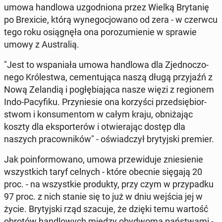
umowa han­dlo­wa uzgod­nio­na przez Wielką Bry­ta­nię
po Bre­xi­cie, którą wy­ne­go­cjo­wa­no od zera - w czerwcu
tego roku osią­gnę­ła ona po­ro­zu­mie­nie w sprawie
umowy z Au­stra­lią.
"Jest to wspa­nia­ła umowa han­dlo­wa dla Zjed­no­czo­
ne­go Kró­le­stwa, ce­men­tu­ją­ca naszą długą przy­jaźń z
Nową Ze­lan­dią i po­głę­bia­ją­ca nasze więzi z re­gio­nem
Indo-Pa­cy­fi­ku. Przy­nie­sie ona ko­rzy­ści przed­się­bior­
stwom i kon­su­men­tom w całym kraju, ob­ni­ża­jąc
koszty dla eks­por­te­rów i otwie­ra­jąc dostęp dla
naszych pra­cow­ni­ków" - oświad­czył bry­tyj­ski premier.
Jak po­in­for­mo­wa­no, umowa prze­wi­du­je znie­sie­nie
wszyst­kich taryf celnych - które obecnie sięgają 20
proc. - na wszyst­kie pro­duk­ty, przy czym w przy­pad­ku
97 proc. z nich stanie się to już w dniu wejścia jej w
życie. Bry­tyj­ski rząd szacuje, że dzięki temu wartość
obrotów han­dlo­wych między oby­dwo­ma pań­stwa­mi -