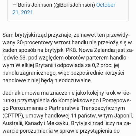
— Boris Johnson (@Bo­ri­sJohn­son)
October
21, 2021
Sam bry­tyj­ski rząd przy­zna­je, że nawet ten prze­wi­dy­
wa­ny 30-pro­cen­to­wy wzrost handlu nie prze­ło­ży się w
żaden sposób na bry­tyj­ski PKB. Nowa Ze­lan­dia jest za­
le­d­wie 53. pod wzglę­dem obrotów par­te­rem han­dlo­
wym Wiel­kiej Bry­ta­nii i od­po­wia­da za 0,2 proc. jej
handlu za­gra­nicz­ne­go, więc bez­po­śred­nie ko­rzy­ści
han­dlo­we z niej będą nie­od­czu­wal­ne.
Jednak umowa ma zna­cze­nie jako kolejny krok w kie­
run­ku przy­stą­pie­nia do Kom­plek­so­we­go i Po­stę­po­we­
go Po­ro­zu­mie­nia o Part­ner­stwie Trans­pa­cy­ficz­nym
(CPTPP), umowy han­dlo­wej 11 państw, w tym Japonii,
Au­stra­lii, Kanady i Meksyku. Bry­tyj­ski rząd liczy na za­
war­cie po­ro­zu­mie­nia w sprawie przy­stą­pie­nia do