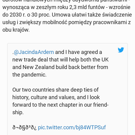
wy­no­szą­ca w zeszłym roku 2,3 mld funtów - wzro­śnie
do 2030 r. o 30 proc. Umowa ułatwi także świad­cze­nie
usług i zwięk­szy mo­bil­ność po­mię­dzy pra­cow­ni­ka­mi z
obu krajów.
.
@Ja­cin­da­Ar­dern
and I have agreed a
new trade deal that will help both the UK
and New Zealand build back better from
the pan­de­mic.
Our two co­un­tries share deep ties of
history, culture and values, and I look
forward to the next chapter in our friend­
ship.
ð¬ð§ð³ð¿
pic.twitter.com/bj84WTPSuf