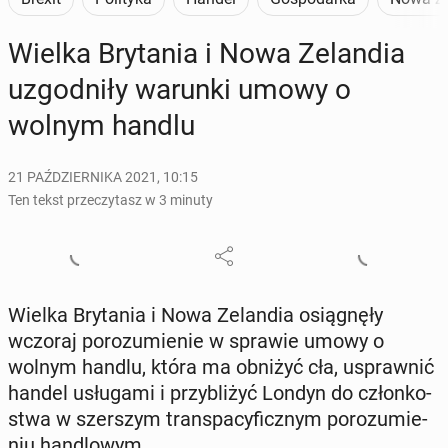
Wielka Bry­ta­nia i Nowa Ze­lan­dia
uzgod­ni­ły warunki umowy o
wolnym handlu
21 PAŹDZIERNIKA 2021, 10:15
Ten tekst przeczytasz w 3 minuty
Wielka Bry­ta­nia i Nowa Ze­lan­dia osią­gnę­ły
wczoraj po­ro­zu­mie­nie w sprawie umowy o
wolnym handlu, która ma obniżyć cła, uspraw­nić
handel usłu­ga­mi i przy­bli­żyć Londyn do człon­ko­
stwa w szer­szym trans­pa­cy­ficz­nym po­ro­zu­mie­
niu han­dlo­wym.