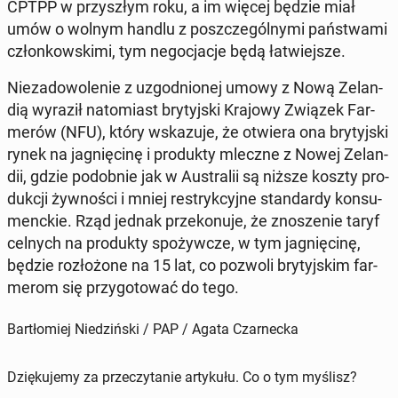
CPTPP w przy­szłym roku, a im więcej będzie miał
umów o wolnym handlu z po­szcze­gól­ny­mi pań­stwa­mi
człon­kow­ski­mi, tym ne­go­cja­cje będą ła­twiej­sze.
Nie­za­do­wo­le­nie z uzgod­nio­nej umowy z Nową Ze­lan­
dią wyraził na­to­miast bry­tyj­ski Krajowy Związek Far­
me­rów (NFU), który wska­zu­je, że otwiera ona bry­tyj­ski
rynek na ja­gnię­ci­nę i pro­duk­ty mleczne z Nowej Ze­lan­
dii, gdzie po­dob­nie jak w Au­stra­lii są niższe koszty pro­
duk­cji żyw­no­ści i mniej re­stryk­cyj­ne stan­dar­dy kon­su­
menc­kie. Rząd jednak prze­ko­nu­je, że zno­sze­nie taryf
celnych na pro­duk­ty spo­żyw­cze, w tym ja­gnię­ci­nę,
będzie roz­ło­żo­ne na 15 lat, co pozwoli bry­tyj­skim far­
me­rom się przy­go­to­wać do tego.
Bartłomiej Niedziński / PAP / Agata Czarnecka
Dziękujemy za przeczytanie artykułu. Co o tym myślisz?