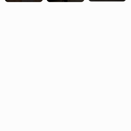
miasteczko blisko
pobierających Child
procentowych
Londynu
Benefit. Mogą być
zniżek kolejowych
zobowiązani do
na 18-latków
zwrotu zasiłku