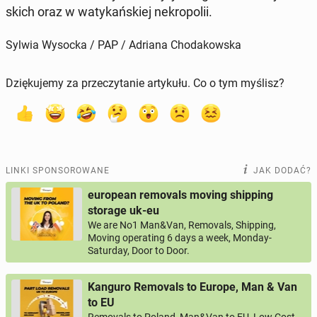
skich oraz w wa­ty­kań­skiej ne­kro­po­lii.
Sylwia Wysocka / PAP / Adriana Chodakowska
Dziękujemy za przeczytanie artykułu. Co o tym myślisz?
LINKI SPONSOROWANE
JAK DODAĆ?
european removals moving shipping
storage uk-eu
We are No1 Man&Van, Removals, Shipping,
Moving operating 6 days a week, Monday-
Saturday, Door to Door.
Kanguro Removals to Europe, Man & Van
to EU