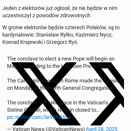
Jeden z elek­to­rów już ogłosił, że nie będzie w nim
uczest­ni­czył z powodów zdro­wot­nych.
W gronie elek­to­rów będzie czte­rech Polaków, są to
kar­dy­na­ło­wie: Sta­ni­sław Ryłko, Ka­zi­mierz Nycz,
Konrad Kra­jew­ski i Grze­gorz Ryś.
The conc­la­ve to elect a new Pope will begin on
May 7 ac­cor­ding to the Holy See Press Office.
The Car­di­nals present in Rome made the de­ci­sion
on Monday at their fifth General Con­gre­ga­tion.
The conc­la­ve will take place in the Vatican’s
Sistine Chapel, which remain closed to…
pic.twitter.com/3eYiPof4uu
— Vatican News (@Va­ti­can­News)
April 28, 2025