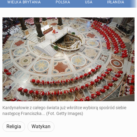
WIELKA BRYTANIA
POLSKA
USA
IRLANDIA
Kardynałowie z całego świata już wkrótce wybiorą spośród siebie
następcę Franciszka... (Fot. Getty Images)
Religia
Watykan