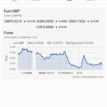
Kurs NBP
Z DNIA: 6 SIERPNIA
5.0219
4.3050
3.7320
GBP
EUR
USD
-0.0144
-0.0068
-0.0148
4.6080
CHF
-0.0164
Forex
AKTUALIZACJA:
6 SIERPNIA, 10:20
Źródło: currencybeacon.com