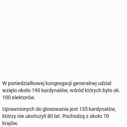
W po­nie­dział­ko­wej kon­gre­ga­cji ge­ne­ral­nej udział
wzięło około 190 kar­dy­na­łów, wśród których było ok.
100 elek­to­rów.
Upraw­nio­nych do gło­so­wa­nia jest 135 kar­dy­na­łów,
którzy nie ukoń­czy­li 80 lat. Po­cho­dzą z około 70
krajów.