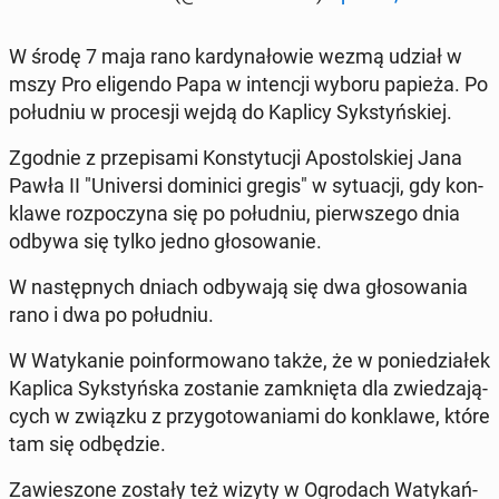
W środę 7 maja rano kar­dy­na­ło­wie wezmą udział w
mszy Pro eli­gen­do Papa w in­ten­cji wyboru papieża. Po
po­łu­dniu w pro­ce­sji wejdą do Kaplicy Syk­styń­skiej.
Zgodnie z prze­pi­sa­mi Kon­sty­tu­cji Apo­stol­skiej Jana
Pawła II "Uni­ver­si do­mi­ni­ci gregis" w sy­tu­acji, gdy kon­
kla­we roz­po­czy­na się po po­łu­dniu, pierw­sze­go dnia
odbywa się tylko jedno gło­so­wa­nie.
W na­stęp­nych dniach od­by­wa­ją się dwa gło­so­wa­nia
rano i dwa po po­łu­dniu.
W Wa­ty­ka­nie po­in­for­mo­wa­no także, że w po­nie­dzia­łek
Kaplica Syk­styń­ska zo­sta­nie za­mknię­ta dla zwie­dza­ją­
cych w związku z przy­go­to­wa­nia­mi do kon­kla­we, które
tam się od­bę­dzie.
Za­wie­szo­ne zostały też wizyty w Ogro­dach Wa­ty­kań­