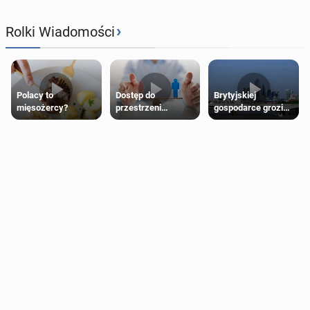
›
Rolki Wiadomości
Polacy to
Dostęp do
Brytyjskiej
mięsożercy?
przestrzeni
gospodarce grozi
przeznaczonych
recesja, jeśli
dla jednej płci ma
kryzys na Bliskim
opierać się
Wschodzie się
wyłącznie na płci
przedłuży
biologicznej