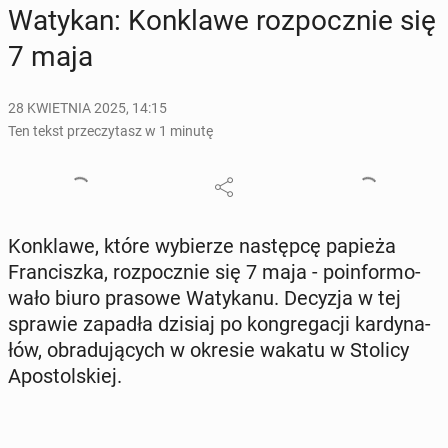
Watykan: Kon­kla­we roz­pocz­nie się
7 maja
28 KWIETNIA 2025, 14:15
Ten tekst przeczytasz w 1 minutę
Kon­kla­we, które wy­bie­rze na­stęp­cę papieża
Fran­cisz­ka, roz­pocz­nie się 7 maja - po­in­for­mo­
wa­ło biuro prasowe Wa­ty­ka­nu. Decyzja w tej
sprawie zapadła dzisiaj po kon­gre­ga­cji kar­dy­na­
łów, ob­ra­du­ją­cych w okresie wakatu w Stolicy
Apo­stol­skiej.