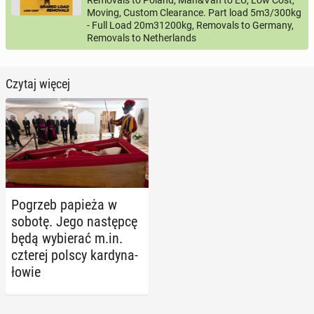
Removals to Poland, Man&Van to EU, Low Cost,
Moving, Custom Clearance. Part load 5m3/300kg
- Full Load 20m31200kg, Removals to Germany,
Removals to Netherlands
Czytaj więcej
Pogrzeb papieża w
sobotę. Jego na­stęp­cę
będą wy­bie­rać m.in.
czterej polscy kar­dy­na­
ło­wie