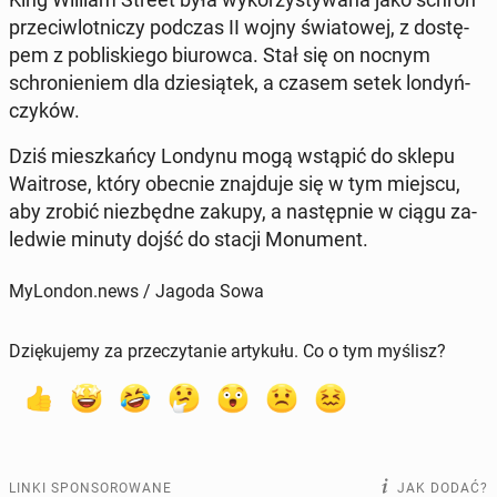
prze­ciw­lot­ni­czy podczas II wojny świa­to­wej, z do­stę­
pem z po­bli­skie­go biu­row­ca. Stał się on nocnym
schro­nie­niem dla dzie­sią­tek, a czasem setek lon­dyń­
czy­ków.
Dziś miesz­kań­cy Londynu mogą wstąpić do sklepu
Wa­itro­se, który obecnie znaj­du­je się w tym miejscu,
aby zrobić nie­zbęd­ne zakupy, a na­stęp­nie w ciągu za­
le­d­wie minuty dojść do stacji Mo­nu­ment.
MyLondon.news / Jagoda Sowa
Dziękujemy za przeczytanie artykułu. Co o tym myślisz?
LINKI SPONSOROWANE
JAK DODAĆ?