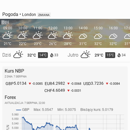
Pogoda
•
London
ZMIANA
Dziś
09:00
10:00
11:00
12:00
13:00
14:00
15:00
16:00
17:
21°C
22°C
23°C
26°C
28°C
31°C
32°C
32°C
31
Dziś
Jutro
32°C
29°C
14°C
15°C
33
34
Kurs NBP
Z DNIA: 7 SIERPNIA
5.0134
4.2982
3.7236
GBP
EUR
USD
-0.0085
-0.0068
-0.0084
4.6049
CHF
-0.0031
Forex
AKTUALIZACJA:
7 SIERPNIA, 22:00