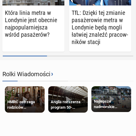
Która linia metra w
TfL: Dzięki tej zmianie
Lon­dy­nie jest obecnie
pa­sa­że­ro­wie metra w
naj­po­pu­lar­niej­sza
Lon­dy­nie będą mogli
wśród pa­sa­że­rów?
łatwiej znaleźć pra­cow­
ni­ków stacji
›
Rolki Wiadomości
Najlepsze
HMRC ostrzega
Anglia rozszerza
nadmorskie
rodziców
program 50-
miasteczko blisko
pobierających Child
procentowych
Londynu
Benefit. Mogą być
zniżek kolejowych
zobowiązani do
na 18-latków
zwrotu zasiłku