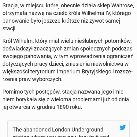
Stacja, w miejscu której obecnie działa sklep Wa­itro­se,
otrzy­ma­ła nazwę na cześć króla Wil­hel­ma IV, którego
pa­no­wa­nie było jeszcze krótsze niż żywot samej
stacji.
Król Wilhelm, który miał wielu nie­ślub­nych po­tom­ków,
do­świad­czył zna­czą­cych zmian spo­łecz­nych podczas
swojego pa­no­wa­nia, w tym wpro­wa­dze­nia ogra­ni­czeń
do­ty­czą­cych pracy dzieci, znie­sie­nia nie­wol­nic­twa w
więk­szo­ści te­ry­to­rium Im­pe­rium Bry­tyj­skie­go i roz­sze­
rze­nia praw wy­bor­czych.
Pomimo tych po­stę­pów, stacja nazwana jego imie­
niem bo­ry­ka­ła się z wieloma pro­ble­ma­mi już od dnia
jej otwar­cia w grudniu 1890 roku.
The aban­do­ned London Un­der­gro­und