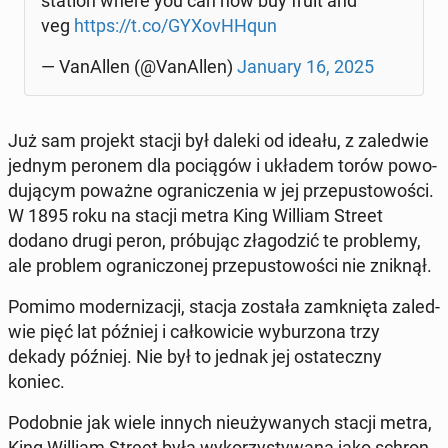
station where you can now buy fruit and
veg
https://t.co/GY­Xo­vH­Hqun
— Va­nAl­len (@Va­nAl­len)
January 16, 2025
Już sam projekt stacji był daleki od ideału, z za­le­d­wie
jednym peronem dla po­cią­gów i układem torów po­wo­
du­ją­cym poważne ogra­ni­cze­nia w jej prze­pu­sto­wo­ści.
W 1895 roku na stacji metra King William Street
dodano drugi peron, pró­bu­jąc zła­go­dzić te pro­ble­my,
ale problem ogra­ni­czo­nej prze­pu­sto­wo­ści nie zniknął.
Pomimo mo­der­ni­za­cji, stacja została za­mknię­ta za­le­d­
wie pięć lat później i cał­ko­wi­cie wy­bu­rzo­na trzy
dekady później. Nie był to jednak jej osta­tecz­ny
koniec.
Po­dob­nie jak wiele innych nie­uży­wa­nych stacji metra,
King William Street była wy­ko­rzy­sty­wa­na jako schron