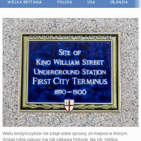
WIELKA BRYTANIA
POLSKA
USA
IRLANDIA
Wielu londyńczyków nie zdaje sobie sprawy, że miejsce w którym
dzisiaj robią zakupy ma tak ciekawą historię. Na zdj. tablica