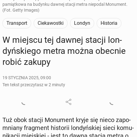
pamiątkowa na budynku dawnej stacji metra niepodal Monument.
(Fot. Getty Images)
Transport
Ciekawostki
Londyn
Historia
W miejscu tej dawnej stacji lon­
dyń­skie­go metra można obecnie
robić zakupy
19 STYCZNIA 2025, 09:00
Ten tekst przeczytasz w 2 minuty
Tuż obok stacji Mo­nu­ment kryje się nieco za­po­
mnia­ny frag­ment hi­sto­rii lon­dyń­skiej sieci ko­mu­
ni­ka­cji miej­skiej - jest to dawna stacja metra o