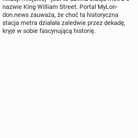
nazwie King William Street. Portal My­Lon­
don.news zauważa, że choć ta hi­sto­rycz­na
stacja metra dzia­ła­ła za­le­d­wie przez dekadę,
kryje w sobie fa­scy­nu­ją­cą hi­sto­rię.