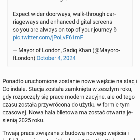
Expect wider do­or­ways, walk-through car­
ria­ge­ways and en­han­ced digital screens
so you are always on top of your journey ð
pic.twitter.com/jPoLvF61mF
— Mayor of London, Sadiq Khan (@May­oro­
fLon­don)
October 4, 2024
Ponadto uru­cho­mio­ne zo­sta­nie nowe wejście na stacji
Co­lin­da­le. Stacja została za­mknię­ta w zeszłym roku,
gdy roz­po­czę­ły się prace mo­der­ni­za­cyj­ne, ale od tego
czasu została przy­wró­co­na do użytku w formie tym­
cza­so­wej. Nowa hala bi­le­to­wa ma zostać otwarta je­
sie­nią 2025 roku.
Trwają prace zwią­za­ne z budową nowego wejścia i