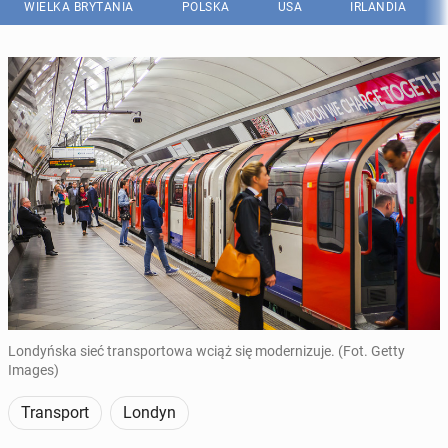
WIELKA BRYTANIA
POLSKA
USA
IRLANDIA
Londyńska sieć transportowa wciąż się modernizuje. (Fot. Getty
Images)
Transport
Londyn