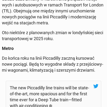
wych i au­to­bu­so­wych w ramach Trans­port for London
(TfL). Obej­mu­ją one między innymi uru­cho­mie­nie
nowych po­cią­gów na linii Pic­ca­dil­ly i mo­der­ni­za­cję
wejść na sta­cjach metra.
Oto nie­któ­re z pla­no­wa­nych zmian w lon­dyń­skiej sieci
trans­por­to­wej w 2025 roku.
Metro
Do końca roku na linii Pic­ca­dil­ly zaczną kur­so­wać
nowe pociągi. Będą to wygodne składy z przej­ścio­wy­
mi wa­go­na­mi, kli­ma­ty­za­cją i szer­szy­mi drzwia­mi.
The new Pic­ca­dil­ly line trains will be state-
of-the-art, more spa­cio­us and for the first
time ever for a Deep Tube train—fitted
with air-con­di­tio­ning ❄️