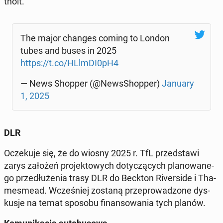
tholt.
The major changes coming to London
tubes and buses in 2025
https://t.co/HLlmDI0pH4
— News Shopper (@News­Shop­per)
January
1, 2025
DLR
Ocze­ku­je się, że do wiosny 2025 r. TfL przed­sta­wi
zarys założeń pro­jek­to­wych do­ty­czą­cych pla­no­wa­ne­
go prze­dłu­że­nia trasy DLR do Beckton Ri­ver­si­de i Tha­
me­sme­ad. Wcze­śniej zostaną prze­pro­wa­dzo­ne dys­
ku­sje na temat sposobu fi­nan­so­wa­nia tych planów.