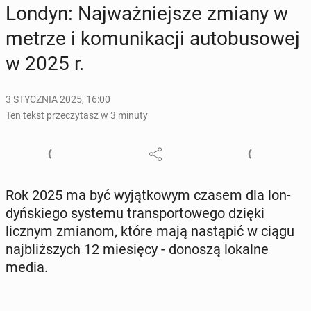
Londyn: Naj­waż­niej­sze zmiany w
metrze i ko­mu­ni­ka­cji au­to­bu­so­wej
w 2025 r.
3 STYCZNIA 2025, 16:00
Ten tekst przeczytasz w 3 minuty
Rok 2025 ma być wy­jąt­ko­wym czasem dla lon­
dyń­skie­go systemu trans­por­to­we­go dzięki
licznym zmianom, które mają na­stą­pić w ciągu
naj­bliż­szych 12 mie­się­cy - donoszą lokalne
media.