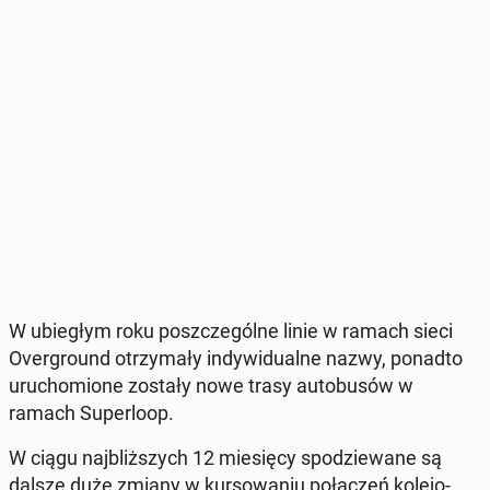
W ubie­głym roku po­szcze­gól­ne linie w ramach sieci
Over­gro­und otrzy­ma­ły in­dy­wi­du­al­ne nazwy, ponadto
uru­cho­mio­ne zostały nowe trasy au­to­bu­sów w
ramach Su­per­lo­op.
W ciągu naj­bliż­szych 12 mie­się­cy spo­dzie­wa­ne są
dalsze duże zmiany w kur­so­wa­niu po­łą­czeń ko­le­jo­