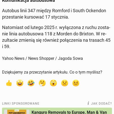
Ko­mu­ni­ka­cja au­to­bu­so­wa
Autobus linii 347 między Romford i South Ocken­don
prze­sta­nie kur­so­wać 17 stycz­nia.
Na­to­miast od lutego 2025 r. wy­łą­czo­na z ruchu zo­sta­
nie linia au­to­bu­so­wa 118 z Morden do Brixton. W re­
zul­ta­cie zmienią się również po­łą­cze­nia na trasach 45
i 59.
Yahoo News / News Shopper / Jagoda Sowa
Dziękujemy za przeczytanie artykułu. Co o tym myślisz?
LINKI SPONSOROWANE
JAK DODAĆ?
Kanguro Removals to Europe, Man & Van