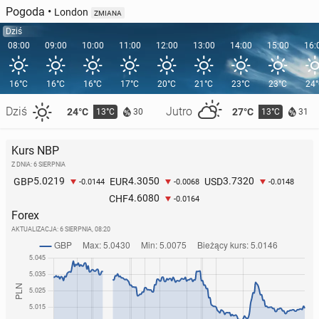
Pogoda
•
London
ZMIANA
Dziś
08:00
09:00
10:00
11:00
12:00
13:00
14:00
15:00
16:
16°C
16°C
16°C
17°C
20°C
21°C
23°C
23°C
24
Dziś
Jutro
24°C
27°C
13°C
13°C
30
31
Kurs NBP
Z DNIA: 6 SIERPNIA
5.0219
4.3050
3.7320
GBP
EUR
USD
-0.0144
-0.0068
-0.0148
4.6080
CHF
-0.0164
Forex
AKTUALIZACJA:
6 SIERPNIA, 08:20