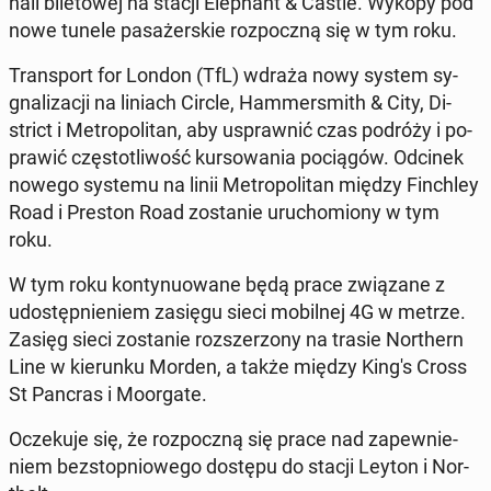
hali bi­le­to­wej na stacji Ele­phant & Castle. Wykopy pod
nowe tunele pa­sa­żer­skie roz­pocz­ną się w tym roku.
Trans­port for London (TfL) wdraża nowy system sy­
gna­li­za­cji na liniach Circle, Ham­mer­smith & City, Di­
strict i Me­tro­po­li­tan, aby uspraw­nić czas podróży i po­
pra­wić czę­sto­tli­wość kur­so­wa­nia po­cią­gów. Odcinek
nowego systemu na linii Me­tro­po­li­tan między Fin­chley
Road i Preston Road zo­sta­nie uru­cho­mio­ny w tym
roku.
W tym roku kon­ty­nu­owa­ne będą prace zwią­za­ne z
udo­stęp­nie­niem zasięgu sieci mo­bil­nej 4G w metrze.
Zasięg sieci zo­sta­nie roz­sze­rzo­ny na trasie Nor­thern
Line w kie­run­ku Morden, a także między King's Cross
St Pancras i Mo­or­ga­te.
Ocze­ku­je się, że roz­pocz­ną się prace nad za­pew­nie­
niem bez­stop­nio­we­go dostępu do stacji Leyton i Nor­