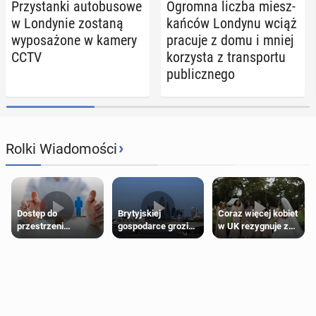
Przy­stan­ki au­to­bu­so­we
Ogromna liczba miesz­
w Lon­dy­nie zostaną
kań­ców Londynu wciąż
wy­po­sa­żo­ne w kamery
pracuje z domu i mniej
CCTV
ko­rzy­sta z trans­por­tu
pu­blicz­ne­go
›
Rolki Wiadomości
Dostęp do
Brytyjskiej
Coraz więcej kobiet
przestrzeni
gospodarce grozi
w UK rezygnuje z
przeznaczonych
recesja, jeśli
roli druhny na
dla jednej płci ma
kryzys na Bliskim
ślubie
opierać się
Wschodzie się
wyłącznie na płci
przedłuży
biologicznej