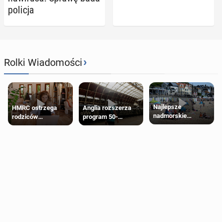
policja
›
Rolki Wiadomości
Najlepsze
HMRC ostrzega
Anglia rozszerza
nadmorskie
rodziców
program 50-
miasteczko blisko
pobierających Child
procentowych
Londynu
Benefit. Mogą być
zniżek kolejowych
zobowiązani do
na 18-latków
zwrotu zasiłku