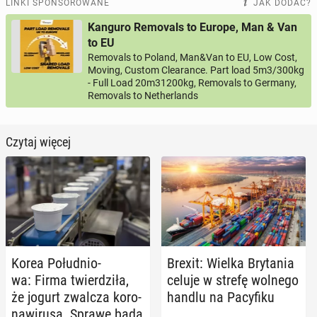
LINKI SPONSOROWANE
JAK DODAĆ?
Kanguro Removals to Europe, Man & Van
to EU
Removals to Poland, Man&Van to EU, Low Cost,
Moving, Custom Clearance. Part load 5m3/300kg
- Full Load 20m31200kg, Removals to Germany,
Removals to Netherlands
Czytaj więcej
Korea Po­łu­dnio­
Brexit: Wielka Bry­ta­nia
wa: Firma twier­dzi­ła,
celuje w strefę wolnego
że jogurt zwalcza ko­ro­
handlu na Pa­cy­fi­ku
na­wi­ru­sa. Sprawę bada