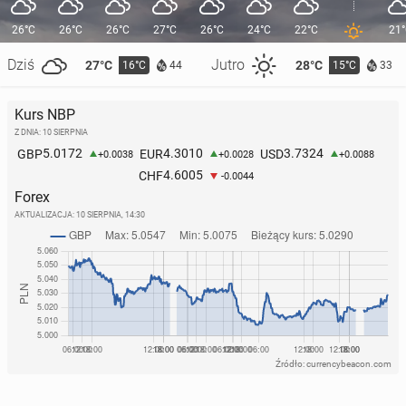
26°C
26°C
26°C
27°C
26°C
24°C
22°C
21
Dziś
Jutro
27°C
28°C
16°C
15°C
44
33
Kurs NBP
Z DNIA: 10 SIERPNIA
5.0172
4.3010
3.7324
GBP
EUR
USD
+0.0038
+0.0028
+0.0088
4.6005
CHF
-0.0044
Forex
AKTUALIZACJA:
10 SIERPNIA, 14:30
Źródło: currencybeacon.com