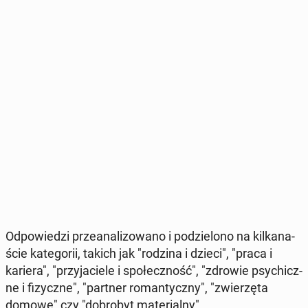
Od­po­wie­dzi prze­ana­li­zo­wa­no i po­dzie­lo­no na kil­ka­na­
ście ka­te­go­rii, takich jak "rodzina i dzieci", "praca i
kariera", "przy­ja­cie­le i spo­łecz­ność", "zdrowie psy­chicz­
ne i fi­zycz­ne", "partner ro­man­tycz­ny", "zwie­rzę­ta
domowe" czy "do­bro­byt ma­te­rial­ny".