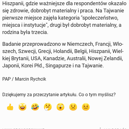
Hisz­pa­nii, gdzie waż­niej­sze dla re­spon­den­tów okazało
się zdrowie, do­bro­byt ma­te­rial­ny i praca. Na Taj­wa­nie
pierw­sze miejsce zajęła ka­te­go­ria "spo­łe­czeń­stwo,
miejsca i in­sty­tu­cje", drugi był do­bro­byt ma­te­rial­ny, a
rodzina była trzecia.
Badanie prze­pro­wa­dzo­no w Niem­czech, Francji, Wło­
szech, Szwecji, Grecji, Ho­lan­dii, Belgii, Hisz­pa­nii, Wiel­
kiej Bry­ta­nii, USA, Ka­na­dzie, Au­stra­lii, Nowej Ze­lan­dii,
Japonii, Korei Płd., Sin­ga­pu­rze i na Taj­wa­nie.
PAP / Marcin Rychcik
Dziękujemy za przeczytanie artykułu. Co o tym myślisz?