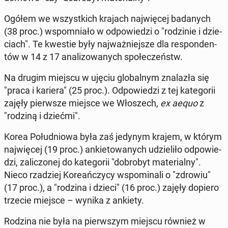
Ogółem we wszyst­kich krajach naj­wię­cej ba­da­nych
(38 proc.) wspo­mnia­ło w od­po­wie­dzi o "ro­dzi­nie i dzie­
ciach". Te kwestie były naj­waż­niej­sze dla re­spon­den­
tów w 14 z 17 ana­li­zo­wa­nych spo­łe­czeństw.
Na drugim miejscu w ujęciu glo­bal­nym zna­la­zła się
"praca i kariera" (25 proc.). Od­po­wie­dzi z tej ka­te­go­rii
zajęły pierw­sze miejsce we Wło­szech,
ex aequo
z
"rodziną i dziećmi".
Korea Po­łu­dnio­wa była zaś jedynym krajem, w którym
naj­wię­cej (19 proc.) an­kie­to­wa­nych udzie­li­ło od­po­wie­
dzi, za­li­czo­nej do ka­te­go­rii "do­bro­byt ma­te­rial­ny".
Nieco rza­dziej Ko­re­ań­czy­cy wspo­mi­na­li o "zdrowiu"
(17 proc.), a "rodzina i dzieci" (16 proc.) zajęły dopiero
trzecie miejsce – wynika z ankiety.
Rodzina nie była na pierw­szym miejscu również w