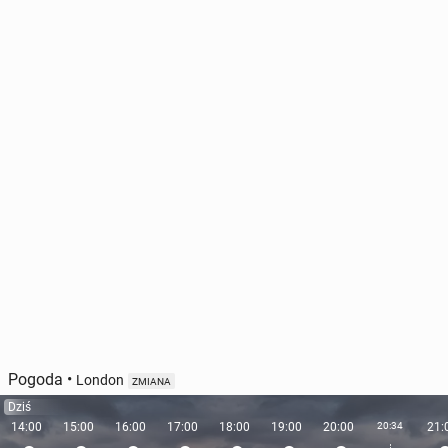
Pogoda
•
London
ZMIANA
Dziś
14:00
15:00
16:00
17:00
18:00
19:00
20:00
20:34
21: