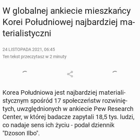
W glo­bal­nej an­kie­cie miesz­kań­cy
Korei Po­łu­dnio­wej naj­bar­dziej ma­
te­ria­li­stycz­ni
24 LISTOPADA 2021, 06:45
Ten tekst przeczytasz w 2 minuty
Korea Po­łu­dnio­wa jest naj­bar­dziej ma­te­ria­li­
stycz­nym spośród 17 spo­łe­czeństw roz­wi­nię­
tych, uwzględ­nio­nych w an­kie­cie Pew Re­se­arch
Center, w której badacze za­py­ta­li 18,5 tys. ludzi,
co nadaje sens ich życiu - podał dzien­nik
"Dzoson Ilbo".