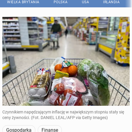
WIELKA BRYTANIA
POLSKA
USA
IRLANDIA
Czynnikiem napędzającym inflację w największym stopniu stały się
ceny żywności. (Fot. DANIEL LEAL/AFP via Getty Images)
Gospodarka
Finanse