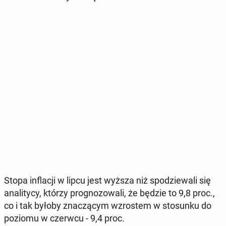
Stopa in­fla­cji w lipcu jest wyższa niż spo­dzie­wa­li się
ana­li­ty­cy, którzy pro­gno­zo­wa­li, że będzie to 9,8 proc.,
co i tak byłoby zna­czą­cym wzro­stem w sto­sun­ku do
poziomu w czerwcu - 9,4 proc.