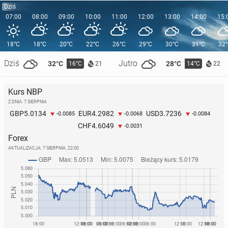
Dziś
07:00
08:00
09:00
10:00
11:00
12:00
13:00
14:00
15:
18°C
18°C
20°C
22°C
26°C
29°C
30°C
31°C
32
Dziś
Jutro
32°C
28°C
16°C
14°C
21
22
Kurs NBP
Z DNIA: 7 SIERPNIA
5.0134
4.2982
3.7236
GBP
EUR
USD
-0.0085
-0.0068
-0.0084
4.6049
CHF
-0.0031
Forex
AKTUALIZACJA:
7 SIERPNIA, 22:00