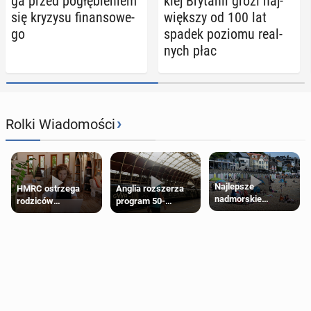
ga przed po­głę­bie­niem
kiej Bry­ta­nii grozi naj­
się kryzysu fi­nan­so­we­
więk­szy od 100 lat
go
spadek poziomu re­al­
nych płac
›
Rolki Wiadomości
Najlepsze
HMRC ostrzega
Anglia rozszerza
nadmorskie
rodziców
program 50-
miasteczko blisko
pobierających Child
procentowych
Londynu
Benefit. Mogą być
zniżek kolejowych
zobowiązani do
na 18-latków
zwrotu zasiłku