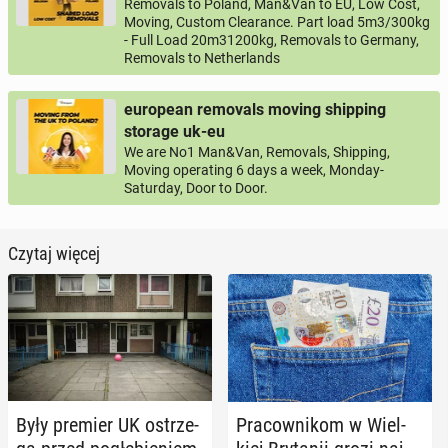
Removals to Poland, Man&Van to EU, Low Cost,
Moving, Custom Clearance. Part load 5m3/300kg
- Full Load 20m31200kg, Removals to Germany,
Removals to Netherlands
european removals moving shipping
storage uk-eu
We are No1 Man&Van, Removals, Shipping,
Moving operating 6 days a week, Monday-
Saturday, Door to Door.
Czytaj więcej
Były premier UK ostrze­
Pra­cow­ni­kom w Wiel­