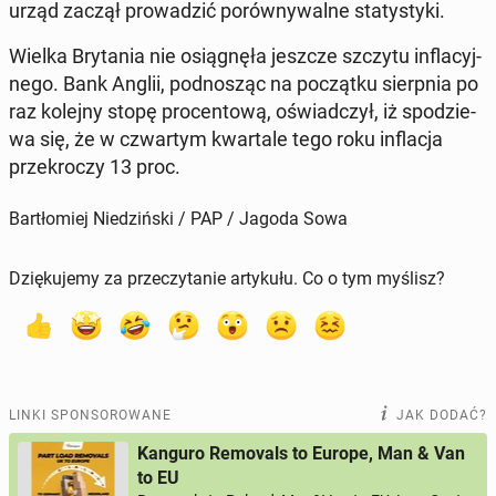
urząd zaczął pro­wa­dzić po­rów­ny­wal­ne sta­ty­sty­ki.
Wielka Bry­ta­nia nie osią­gnę­ła jeszcze szczytu in­fla­cyj­
ne­go. Bank Anglii, pod­no­sząc na po­cząt­ku sierp­nia po
raz kolejny stopę pro­cen­to­wą, oświad­czył, iż spo­dzie­
wa się, że w czwar­tym kwar­ta­le tego roku in­fla­cja
prze­kro­czy 13 proc.
Bartłomiej Niedziński / PAP / Jagoda Sowa
Dziękujemy za przeczytanie artykułu. Co o tym myślisz?
LINKI SPONSOROWANE
JAK DODAĆ?
Kanguro Removals to Europe, Man & Van
to EU