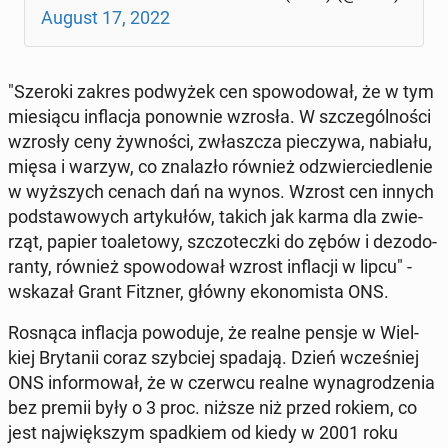
August 17, 2022
"Szeroki zakres pod­wy­żek cen spo­wo­do­wał, że w tym
mie­sią­cu in­fla­cja po­now­nie wzrosła. W szcze­gól­no­ści
wzrosły ceny żyw­no­ści, zwłasz­cza pie­czy­wa, nabiału,
mięsa i warzyw, co zna­la­zło również od­zwier­cie­dle­nie
w wyż­szych cenach dań na wynos. Wzrost cen innych
pod­sta­wo­wych ar­ty­ku­łów, takich jak karma dla zwie­
rząt, papier to­a­le­to­wy, szczo­tecz­ki do zębów i dez­odo­
ran­ty, również spo­wo­do­wał wzrost in­fla­cji w lipcu" -
wskazał Grant Fitzner, główny eko­no­mi­sta ONS.
Rosnąca in­fla­cja po­wo­du­je, że realne pensje w Wiel­
kiej Bry­ta­nii coraz szyb­ciej spadają. Dzień wcze­śniej
ONS in­for­mo­wał, że w czerwcu realne wy­na­gro­dze­nia
bez premii były o 3 proc. niższe niż przed rokiem, co
jest naj­więk­szym spad­kiem od kiedy w 2001 roku