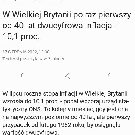
W Wiel­kiej Bry­ta­nii po raz pierw­szy
od 40 lat dwu­cy­fro­wa in­fla­cja -
10,1 proc.
17 SIERPNIA 2022, 12:30
Ten tekst przeczytasz w 2 minuty
W lipcu roczna stopa in­fla­cji w Wiel­kiej Bry­ta­nii
wzrosła do 10,1 proc. - podał wczoraj urząd sta­
ty­stycz­ny ONS. To kolejny miesiąc, gdy jest ona
na naj­wyż­szym po­zio­mie od 40 lat, ale pierw­szy
przy­pa­dek od lutego 1982 roku, by osią­gnę­ła
wartość dwu­cy­fro­wą.