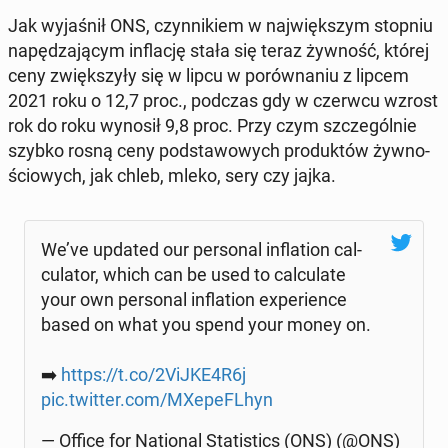
Jak wy­ja­śnił ONS, czyn­ni­kiem w naj­więk­szym stopniu
na­pę­dza­ją­cym in­fla­cję stała się teraz żywność, której
ceny zwięk­szy­ły się w lipcu w po­rów­na­niu z lipcem
2021 roku o 12,7 proc., podczas gdy w czerwcu wzrost
rok do roku wynosił 9,8 proc. Przy czym szcze­gól­nie
szybko rosną ceny pod­sta­wo­wych pro­duk­tów żyw­no­
ścio­wych, jak chleb, mleko, sery czy jajka.
We’ve updated our per­so­nal in­fla­tion cal­
cu­la­tor, which can be used to cal­cu­la­te
your own per­so­nal in­fla­tion expe­rien­ce
based on what you spend your money on.
➡️
https://t.co/2ViJKE4R6j
pic.twitter.com/MXe­pe­FL­hyn
— Office for Na­tio­nal Sta­ti­stics (ONS) (@ONS)