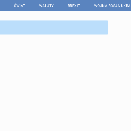
ŚWIAT
WALUTY
BREXIT
WOJNA ROSJA-UKRA