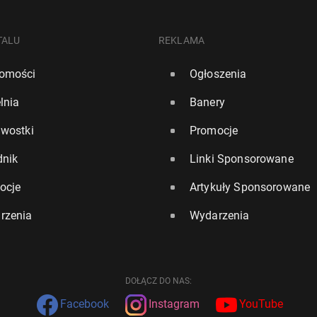
TALU
REKLAMA
omości
Ogłoszenia
lnia
Banery
awostki
Promocje
dnik
Linki Sponsorowane
ocje
Artykuły Sponsorowane
rzenia
Wydarzenia
DOŁĄCZ DO NAS:
Facebook
Instagram
YouTube