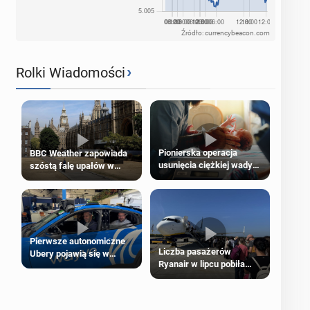
Źródło: currencybeacon.com
›
Rolki Wiadomości
Pionierska operacja
BBC Weather zapowiada
usunięcia ciężkiej wady
szóstą falę upałów w
wrodzonej płodu w łonie
Londynie
matki
Pierwsze autonomiczne
Liczba pasażerów
Ubery pojawią się w
Ryanair w lipcu pobiła
Londynie jeszcze tego
rekord
lata