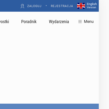
English
•
ZALOGUJ
REJESTRACJA
Version
ostki
Poradnik
Wydarzenia
Menu