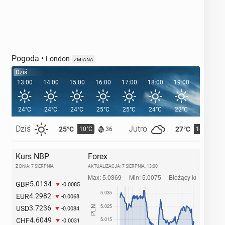
Pogoda
•
London
ZMIANA
Dziś
13:00
14:00
15:00
16:00
17:00
18:00
19:00
20:00
24°C
24°C
24°C
25°C
25°C
24°C
22°C
21°C
Dziś
Jutro
25°C
27°C
10°C
14°C
36
Kurs NBP
Forex
Z DNIA: 7 SIERPNIA
AKTUALIZACJA:
7 SIERPNIA, 13:00
5.0134
GBP
-0.0085
4.2982
EUR
-0.0068
3.7236
USD
-0.0084
4.6049
CHF
-0.0031