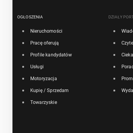
OGŁOSZENIA
DZIAŁY POR
Nieruchomości
Wiad
Pracę oferują
Czyte
Profile kandydatów
Ciek
Usługi
Pora
Motoryzacja
Prom
Kupię / Sprzedam
Wyda
Towarzyskie