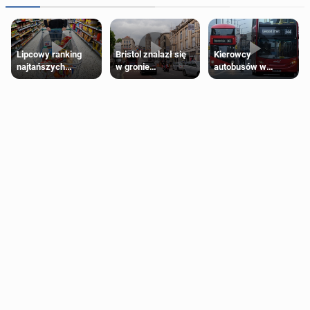
Lipcowy ranking
Bristol znalazł się
Kierowcy
najtańszych
w gronie
autobusów w
supermarketów
najlepszych
Londynie
kierunków podróży
zapowiadają strajki
na świecie