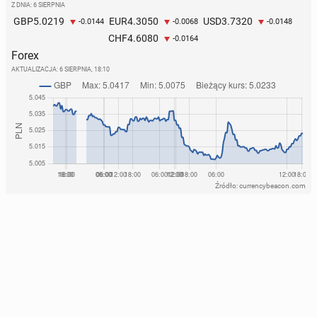
Z DNIA: 6 SIERPNIA
5.0219
4.3050
3.7320
GBP
EUR
USD
-0.0144
-0.0068
-0.0148
4.6080
CHF
-0.0164
Forex
AKTUALIZACJA:
6 SIERPNIA, 18:10
Źródło: currencybeacon.com