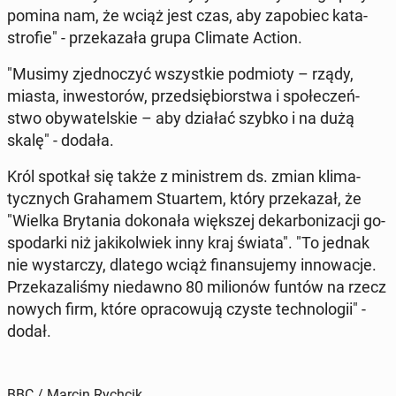
po­mi­na nam, że wciąż jest czas, aby za­po­biec ka­ta­
stro­fie" - prze­ka­za­ła grupa Climate Action.
"Musimy zjed­no­czyć wszyst­kie pod­mio­ty – rządy,
miasta, in­we­sto­rów, przed­się­bior­stwa i spo­łe­czeń­
stwo oby­wa­tel­skie – aby działać szybko i na dużą
skalę" - dodała.
Król spotkał się także z mi­ni­strem ds. zmian kli­ma­
tycz­nych Gra­ha­mem Stu­ar­tem, który prze­ka­zał, że
"Wielka Bry­ta­nia do­ko­na­ła więk­szej de­kar­bo­ni­za­cji go­
spo­dar­ki niż ja­ki­kol­wiek inny kraj świata". "To jednak
nie wy­star­czy, dlatego wciąż fi­nan­su­je­my in­no­wa­cje.
Prze­ka­za­li­śmy nie­daw­no 80 mi­lio­nów funtów na rzecz
nowych firm, które opra­co­wu­ją czyste tech­no­lo­gii" -
dodał.
BBC / Marcin Rychcik