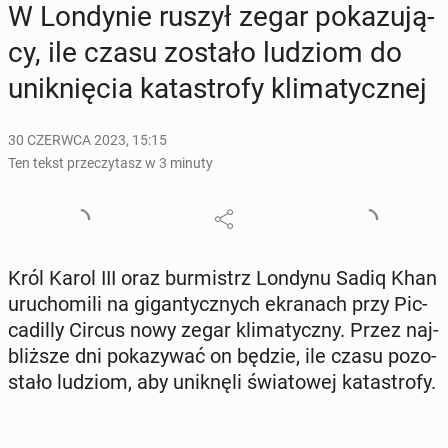
W Lon­dy­nie ruszył zegar po­ka­zu­ją­
cy, ile czasu zostało ludziom do
unik­nię­cia ka­ta­stro­fy kli­ma­tycz­nej
30 CZERWCA 2023, 15:15
Ten tekst przeczytasz w 3 minuty
Król Karol III oraz bur­mistrz Londynu Sadiq Khan
uru­cho­mi­li na gi­gan­tycz­nych ekra­nach przy Pic­
ca­dil­ly Circus nowy zegar kli­ma­tycz­ny. Przez naj­
bliż­sze dni po­ka­zy­wać on będzie, ile czasu po­zo­
sta­ło ludziom, aby unik­nę­li świa­to­wej ka­ta­stro­fy.