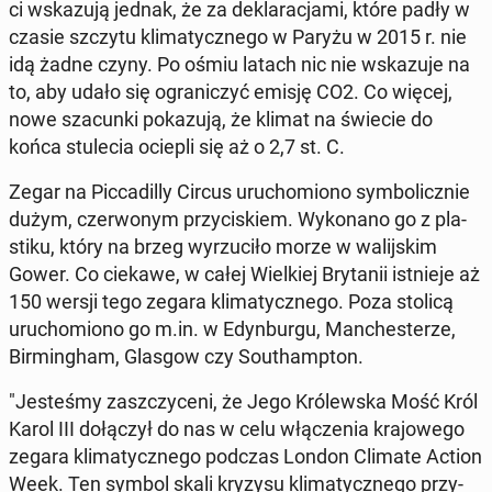
ci wska­zu­ją jednak, że za de­kla­ra­cja­mi, które padły w
czasie szczytu kli­ma­tycz­ne­go w Paryżu w 2015 r. nie
idą żadne czyny. Po ośmiu latach nic nie wska­zu­je na
to, aby udało się ogra­ni­czyć emisję CO2. Co więcej,
nowe sza­cun­ki po­ka­zu­ją, że klimat na świecie do
końca stu­le­cia ociepli się aż o 2,7 st. C.
Zegar na Pic­ca­dil­ly Circus uru­cho­mio­no sym­bo­licz­nie
dużym, czer­wo­nym przy­ci­skiem. Wy­ko­na­no go z pla­
sti­ku, który na brzeg wy­rzu­ci­ło morze w wa­lij­skim
Gower. Co ciekawe, w całej Wiel­kiej Bry­ta­nii ist­nie­je aż
150 wersji tego zegara kli­ma­tycz­ne­go. Poza stolicą
uru­cho­mio­no go m.in. w Edyn­bur­gu, Man­che­ste­rze,
Bir­ming­ham, Glasgow czy So­uthamp­ton.
"Je­ste­śmy za­szczy­ce­ni, że Jego Kró­lew­ska Mość Król
Karol III do­łą­czył do nas w celu włą­cze­nia kra­jo­we­go
zegara kli­ma­tycz­ne­go podczas London Climate Action
Week. Ten symbol skali kryzysu kli­ma­tycz­ne­go przy­