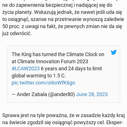
ne do za­pew­nie­nia bez­piecz­nej i na­da­ją­cej się do
życia planety. Wska­zu­ją jednak, że nawet jeśli uda się
to osią­gnąć, szanse na prze­trwa­nie wynoszą za­le­d­wie
50 proc. z uwagi na fakt, że pewnych zmian nie da się
już od­wró­cić.
The King has turned the Climate Clock on
at Climate In­no­va­tion Forum 2023
#LCAW2023
6 years and 24 days to limit
global warming to 1.5 C.
pic.twitter.com/oI6oWfK6go
— Ander Zabala (@ander80)
June 28, 2023
Sprawa jest na tyle poważna, że w za­sa­dzie każdy kraj
na świecie zgodził się osią­gnąć po­wyż­szy cel. Eks­per­