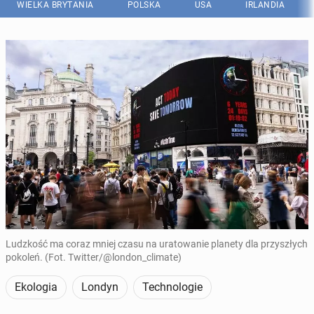
WIELKA BRYTANIA
POLSKA
USA
IRLANDIA
Ludzkość ma coraz mniej czasu na uratowanie planety dla przyszłych
pokoleń. (Fot. Twitter/@london_climate)
Ekologia
Londyn
Technologie