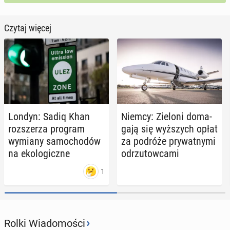
Czytaj więcej
Londyn: Sadiq Khan
Niemcy: Zieloni do­ma­
roz­sze­rza program
ga­ją się wyż­szych opłat
wymiany sa­mo­cho­dów
za podróże pry­wat­ny­mi
na eko­lo­gicz­ne
od­rzu­tow­ca­mi
1
›
Rolki Wiadomości