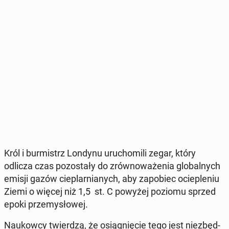
Król i bur­mistrz Londynu uru­cho­mi­li zegar, który
odlicza czas po­zo­sta­ły do zrów­no­wa­że­nia glo­bal­nych
emisji gazów cie­plar­nia­nych, aby za­po­biec ocie­ple­niu
Ziemi o więcej niż 1,5 st. C powyżej poziomu sprzed
epoki prze­my­sło­wej.
Na­ukow­cy twier­dzą, że osią­gnię­cie tego jest nie­zbęd­