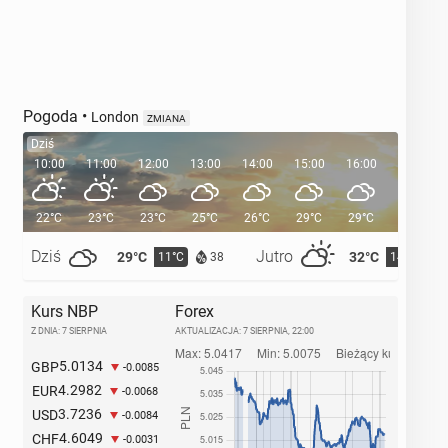
Pogoda
•
London
ZMIANA
Dziś
10:00
11:00
12:00
13:00
14:00
15:00
16:00
17:00
22°C
23°C
23°C
25°C
26°C
29°C
29°C
28°C
Dziś
Jutro
29°C
32°C
11°C
14°C
38
Kurs NBP
Forex
Z DNIA: 7 SIERPNIA
AKTUALIZACJA:
7 SIERPNIA, 22:00
5.0134
GBP
-0.0085
4.2982
EUR
-0.0068
3.7236
USD
-0.0084
4.6049
CHF
-0.0031