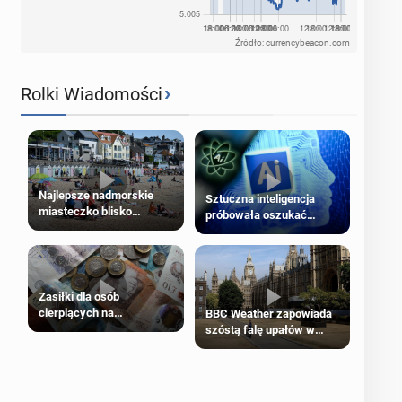
Źródło: currencybeacon.com
›
Rolki Wiadomości
Najlepsze nadmorskie
Sztuczna inteligencja
miasteczko blisko
próbowała oszukać
Londynu
człowieka
Zasiłki dla osób
cierpiących na
BBC Weather zapowiada
schorzenia psychiczne
szóstą falę upałów w
Londynie