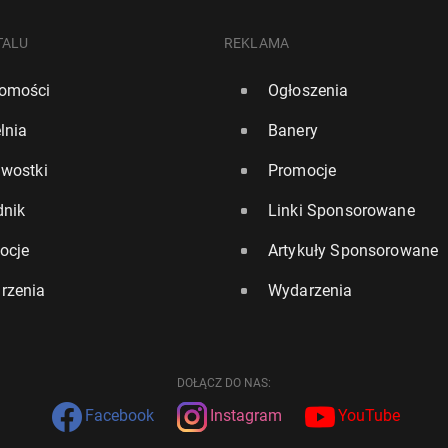
TALU
REKLAMA
omości
Ogłoszenia
lnia
Banery
awostki
Promocje
dnik
Linki Sponsorowane
ocje
Artykuły Sponsorowane
rzenia
Wydarzenia
DOŁĄCZ DO NAS:
Facebook
Instagram
YouTube