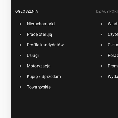
OGŁOSZENIA
DZIAŁY POR
Nieruchomości
Wiad
Pracę oferują
Czyte
Profile kandydatów
Ciek
Usługi
Pora
Motoryzacja
Prom
Kupię / Sprzedam
Wyda
Towarzyskie