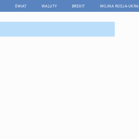
ŚWIAT
WALUTY
BREXIT
WOJNA ROSJA-UKRA