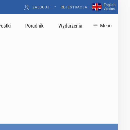
English
•
ZALOGUJ
REJESTRACJA
Version
ostki
Poradnik
Wydarzenia
Menu